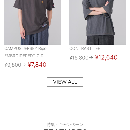
CAMPUS JERSEY Ripo
CONTRAST TEE
EMBROIDEREDT G.D
¥12,640
¥15,800
→
¥7,840
¥9,800
→
VIEW ALL
特集・キャンペーン