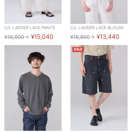
C/L LADDER LACE PANTS
C/L LADDER LACE BLOUSE
¥15,040
¥13,440
¥18,800
→
¥16,800
→
SALE