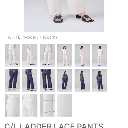
OUTERS : アウター
LADIES : レディース
DENIM : デニム
WHITE（Model：H169cm）
PANTS/SKIRT : パンツ・スカート
TOPS : トップス
OUTERS : アウター
OUTLET : アウトレット
MENS : メンズ
LADIES : レディース
新規会員登録
お買い物カゴ
C/L LADDER LACE PANTS