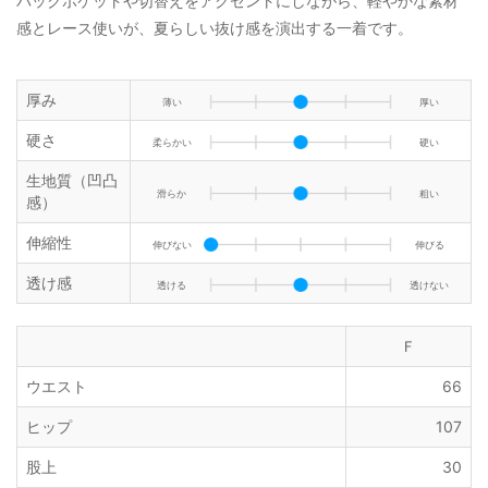
バックポケットや切替えをアクセントにしながら、軽やかな素材
感とレース使いが、夏らしい抜け感を演出する一着です。
厚み
薄い
厚い
硬さ
柔らかい
硬い
生地質（凹凸
滑らか
粗い
感）
伸縮性
伸びない
伸びる
透け感
透ける
透けない
Ｆ
ウエスト
66
ヒップ
107
股上
30