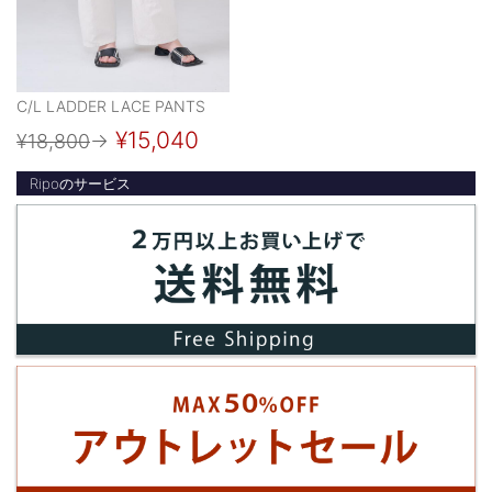
C/L LADDER LACE PANTS
¥15,040
¥18,800
→
Ripoのサービス