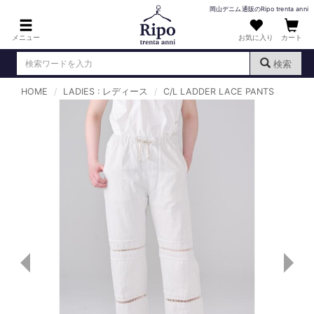
岡山デニム通販のRipo trenta anni
メニュー
お気に入り
カート
検索
HOME
LADIES : レディース
C/L LADDER LACE PANTS
ログイン
新規会員登録
（
）
MENS : メンズ
DENIM : デニム
PANTS : パンツ
TOPS : トップス
T-SHIRT : Tシャツ
KNIT : ニット
SHIRT : シャツ