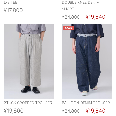
L/S TEE
DOUBLE KNEE DENIM
SHORT
¥17,800
¥19,840
¥24,800
→
SALE
2TUCK CROPPED TROUSER
BALLOON DENIM TROUSER
¥19,800
¥19,840
¥24,800
→