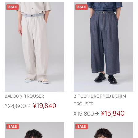
SALE
SALE
BALOON TROUSER
2 TUCK CROPPED DENIM
TROUSER
¥19,840
¥24,800
→
¥15,840
¥19,800
→
SALE
SALE