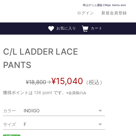
岡山デニム通販のRipo trenta anni
ログイン
新規会員登録
お気に入り
カート
C/L LADDER LACE
PANTS
¥15,040
¥18,800
→
（税込）
獲得ポイントは
136 point
です。
※会員様のみ
カラー
サイズ