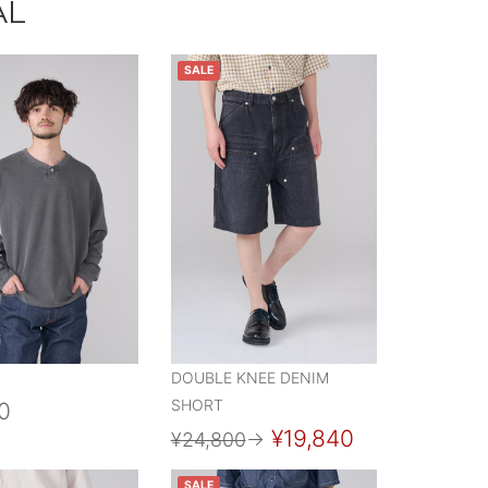
AL
SALE
DOUBLE KNEE DENIM
SHORT
0
¥19,840
¥24,800
→
SALE