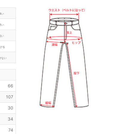
厚い
硬い
粗い
びる
けない
66
107
30
34
74