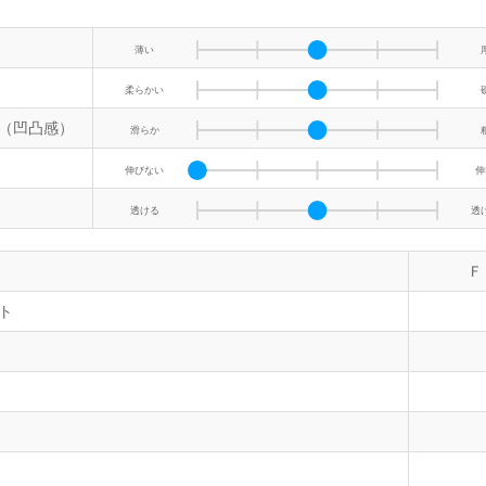
薄い
柔らかい
（凹凸感）
滑らか
伸びない
伸
透ける
透
Ｆ
ト