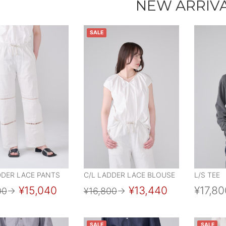
NEW ARRIV
SALE
DDER LACE PANTS
C/L LADDER LACE BLOUSE
L/S TEE
¥15,040
¥13,440
¥17,80
00
→
¥16,800
→
SALE
SALE