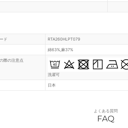
ード
RTA260HLPT079
綿63%,麻37%
の際の注意点
洗濯可
日本
よくある質問
FAQ