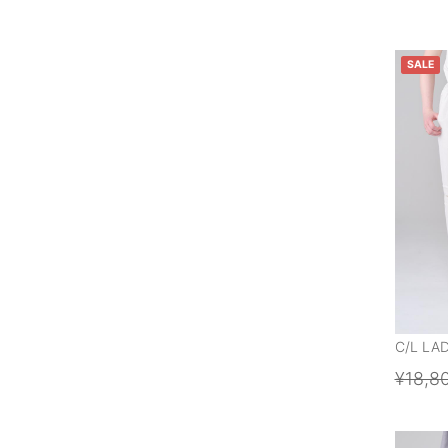
SALE
C/L LA
¥18,8