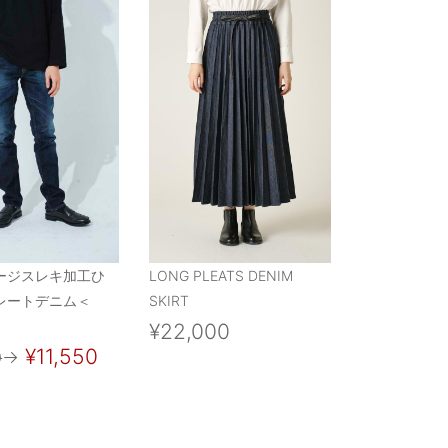
ージスレキ加工ひ
LONG PLEATS DENIM
レートデニム＜
SKIRT
¥22,000
¥11,550
0
→