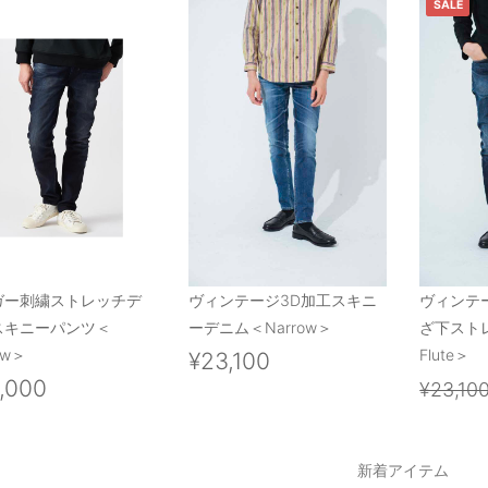
SALE
ガー刺繍ストレッチデ
ヴィンテージ3D加工スキニ
ヴィンテ
スキニーパンツ＜
ーデニム＜Narrow＞
ざ下スト
ow＞
Flute＞
¥23,100
,000
¥23,10
新着アイテム