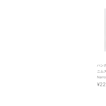
ハン
ニム
Narr
¥22