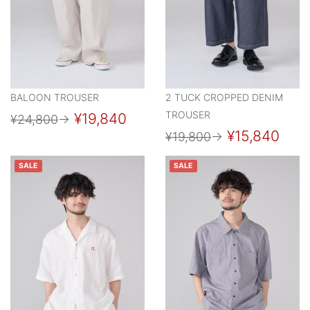
BALOON TROUSER
2 TUCK CROPPED DENIM
TROUSER
¥19,840
¥24,800
→
¥15,840
¥19,800
→
SALE
SALE