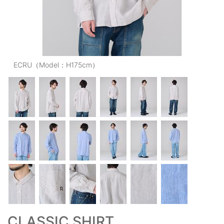
OUTERS : アウター
LADIES : レディース
DENIM : デニム
ECRU（Model：H175cm）
PANTS/SKIRT : パンツ・スカート
TOPS : トップス
OUTERS : アウター
OUTLET : アウトレット
MENS : メンズ
LADIES : レディース
新規会員登録
お買い物カゴ
CLASSIC SHIRT