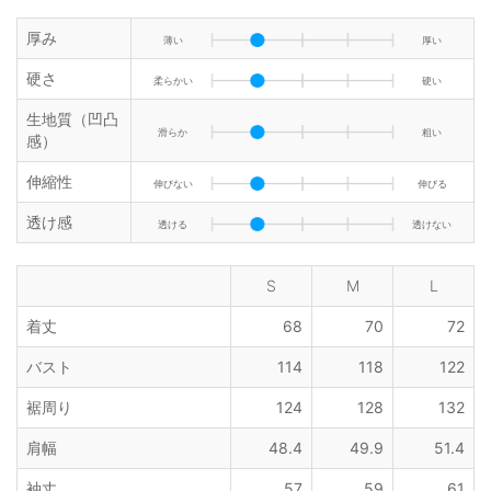
厚み
薄い
厚い
硬さ
柔らかい
硬い
生地質（凹凸
滑らか
粗い
感）
伸縮性
伸びない
伸びる
透け感
透ける
透けない
S
M
L
着丈
68
70
72
バスト
114
118
122
裾周り
124
128
132
肩幅
48.4
49.9
51.4
袖丈
57
59
61