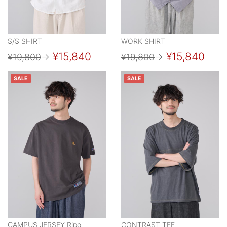
S/S SHIRT
WORK SHIRT
¥15,840
¥15,840
¥19,800
→
¥19,800
→
SALE
SALE
CAMPUS JERSEY Ripo
CONTRAST TEE