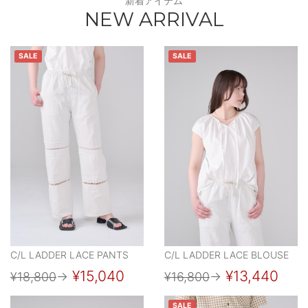
新着アイテム
NEW ARRIVAL
SALE
SALE
C/L LADDER LACE PANTS
C/L LADDER LACE BLOUSE
¥15,040
¥13,440
¥18,800
→
¥16,800
→
SALE