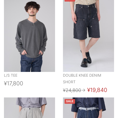
L/S TEE
DOUBLE KNEE DENIM
SHORT
¥17,800
¥19,840
¥24,800
→
SALE