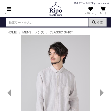
岡山デニム通販のRipo trenta anni
メニュー
お気に入り
カート
検索
HOME
MENS：メンズ
CLASSIC SHIRT
ログイン
新規会員登録
（
）
MENS : メンズ
DENIM : デニム
PANTS : パンツ
TOPS : トップス
T-SHIRT : Tシャツ
KNIT : ニット
SHIRT : シャツ