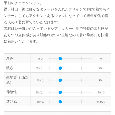
半袖のチェックシャツ。
襟、袖口、裾に細かなダメージを入れたデザインで1枚で着てもイ
ンナーにしてもアクセントあるシャツになっていて経年変化で着
る人の１着に育てていただけます。
素材はレーヨンが入っているシアサッカー生地で独特の落ち感が
ありつつ立体感があり肌離れがいい生地なので暑い季節にも快適
に着用いただけます。
厚み
薄い
厚い
硬さ
柔らかい
硬い
生地質（凹凸
滑らか
粗い
感）
伸縮性
伸びない
伸びる
透け感
透ける
透けない