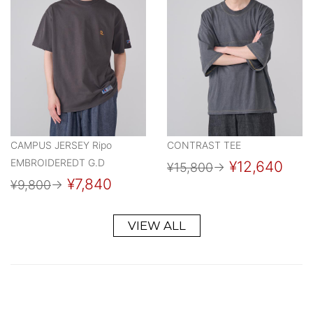
CAMPUS JERSEY Ripo
CONTRAST TEE
EMBROIDEREDT G.D
¥12,640
¥15,800
→
¥7,840
¥9,800
→
VIEW ALL