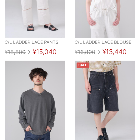
C/L LADDER LACE PANTS
C/L LADDER LACE BLOUSE
¥15,040
¥13,440
¥18,800
→
¥16,800
→
SALE