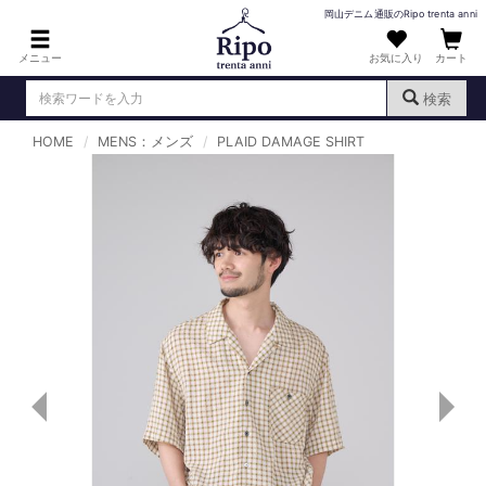
岡山デニム通販のRipo trenta anni
メニュー
お気に入り
カート
検索
HOME
MENS：メンズ
PLAID DAMAGE SHIRT
ログイン
新規会員登録
（
）
MENS : メンズ
DENIM : デニム
PANTS : パンツ
TOPS : トップス
T-SHIRT : Tシャツ
KNIT : ニット
SHIRT : シャツ