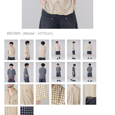
OUTERS : アウター
LADIES : レディース
DENIM : デニム
BROWN（Model：H175cm）
PANTS/SKIRT : パンツ・スカート
TOPS : トップス
OUTERS : アウター
OUTLET : アウトレット
MENS : メンズ
LADIES : レディース
新規会員登録
お買い物カゴ