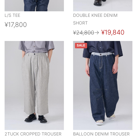
L/S TEE
DOUBLE KNEE DENIM
SHORT
¥17,800
¥19,840
¥24,800
→
SALE
2TUCK CROPPED TROUSER
BALLOON DENIM TROUSER