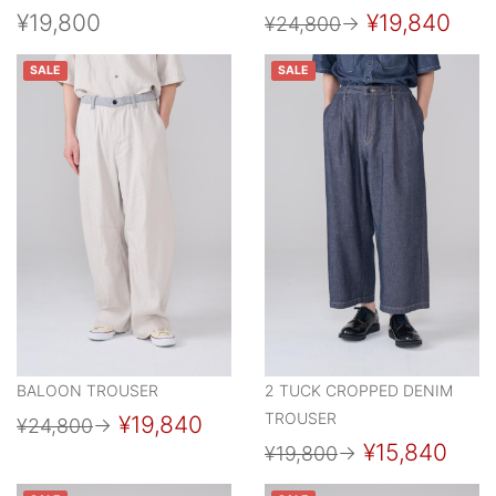
¥19,800
¥19,840
¥24,800
→
SALE
SALE
BALOON TROUSER
2 TUCK CROPPED DENIM
TROUSER
¥19,840
¥24,800
→
¥15,840
¥19,800
→