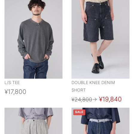
L/S TEE
DOUBLE KNEE DENIM
SHORT
¥17,800
¥19,840
¥24,800
→
SALE