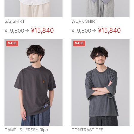
S/S SHIRT
WORK SHIRT
¥15,840
¥15,840
¥19,800
→
¥19,800
→
SALE
SALE
CAMPUS JERSEY Ripo
CONTRAST TEE