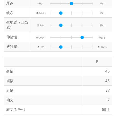
厚み
薄い
厚い
硬さ
柔らかい
硬い
生地質（凹凸
滑らか
粗い
感）
伸縮性
伸びない
伸びる
透け感
透ける
透けない
F
身幅
45
裾幅
45
肩幅
37
袖丈
17
着丈(NP〜）
59.5