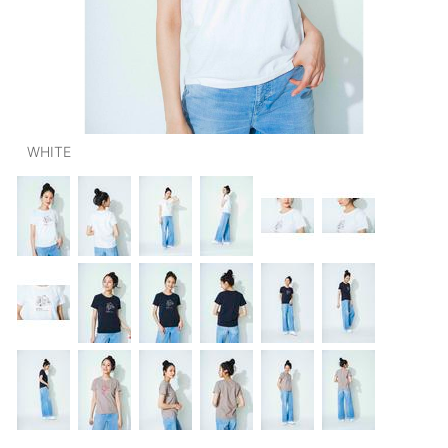
OUTERS : アウター
LADIES : レディース
DENIM : デニム
PANTS/SKIRT : パンツ・スカート
WHITE
TOPS : トップス
OUTERS : アウター
OUTLET : アウトレット
MENS : メンズ
LADIES : レディース
新規会員登録
お買い物カゴ