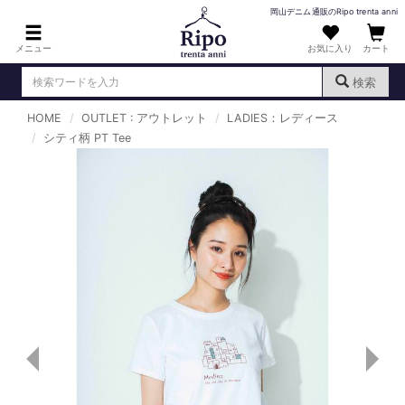
岡山デニム通販のRipo trenta anni
メニュー
お気に入り
カート
検索
HOME
OUTLET : アウトレット
LADIES：レディース
ログイン
新規会員登録
シティ柄 PT Tee
（
）
MENS : メンズ
DENIM : デニム
PANTS : パンツ
TOPS : トップス
T-SHIRT : Tシャツ
KNIT : ニット
SHIRT : シャツ