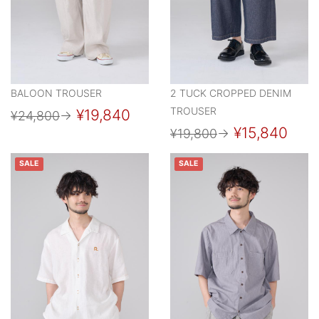
BALOON TROUSER
2 TUCK CROPPED DENIM
TROUSER
¥19,840
¥24,800
→
¥15,840
¥19,800
→
SALE
SALE