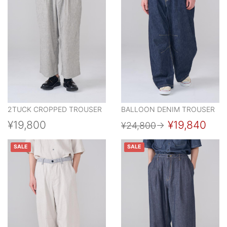
2TUCK CROPPED TROUSER
BALLOON DENIM TROUSER
¥19,800
¥19,840
¥24,800
→
SALE
SALE