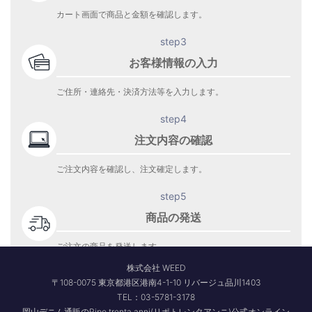
カート画面で商品と金額を確認します。
step3
お客様情報の入力
ご住所・連絡先・決済方法等を入力します。
step4
注文内容の確認
ご注文内容を確認し、注文確定します。
step5
商品の発送
ご注文の商品を発送します。
商品到着をお待ち下さい。
株式会社 WEED
〒108-0075 東京都港区港南4-1-10 リバージュ品川1403
TEL：03-5781-3178
岡山デニム通販のRipo trenta anni(リポトレンタアンニ)公式オンライン