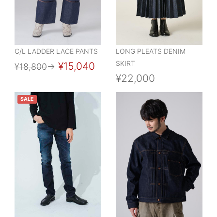
C/L LADDER LACE PANTS
LONG PLEATS DENIM
SKIRT
¥15,040
¥18,800
→
¥22,000
SALE