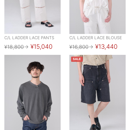
C/L LADDER LACE PANTS
C/L LADDER LACE BLOUSE
¥15,040
¥13,440
¥18,800
→
¥16,800
→
SALE