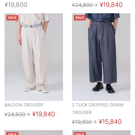
¥19,800
¥19,840
¥24,800
→
SALE
SALE
BALOON TROUSER
2 TUCK CROPPED DENIM
TROUSER
¥19,840
¥24,800
→
¥15,840
¥19,800
→
SALE
SALE