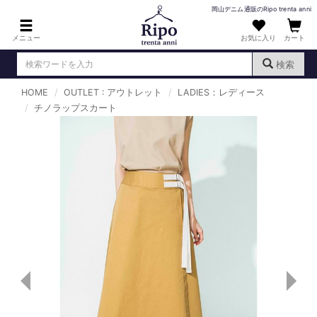
岡山デニム通販のRipo trenta anni
メニュー
お気に入り
カート
検索
HOME
OUTLET : アウトレット
LADIES：レディース
ログイン
新規会員登録
チノラップスカート
（
）
MENS : メンズ
DENIM : デニム
PANTS : パンツ
TOPS : トップス
T-SHIRT : Tシャツ
KNIT : ニット
SHIRT : シャツ