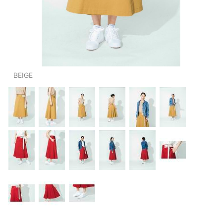
OUTERS : アウター
LADIES : レディース
DENIM : デニム
PANTS/SKIRT : パンツ・スカート
BEIGE
TOPS : トップス
OUTERS : アウター
OUTLET : アウトレット
MENS : メンズ
LADIES : レディース
新規会員登録
お買い物カゴ