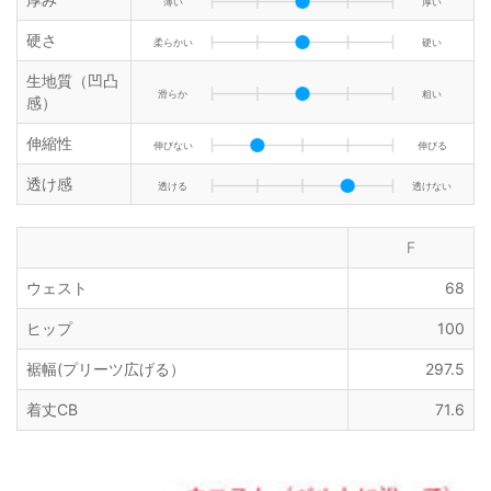
薄い
厚い
硬さ
柔らかい
硬い
生地質（凹凸
滑らか
粗い
感）
伸縮性
伸びない
伸びる
透け感
透ける
透けない
F
ウェスト
68
ヒップ
100
裾幅(プリーツ広げる）
297.5
着丈CB
71.6