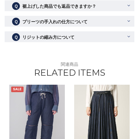
Ｑ
裾上げした商品でも返品できますか？
Ｑ
プリーツの手入れの仕方について
Ｑ
リジットの縮み方について
関連商品
RELATED ITEMS
SALE