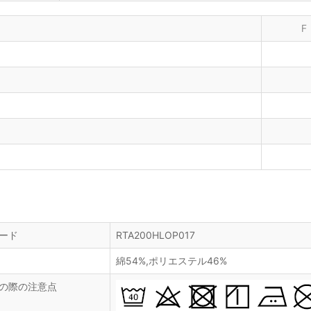
F
ード
RTA200HLOP017
綿54%,ポリエステル46%
の際の注意点