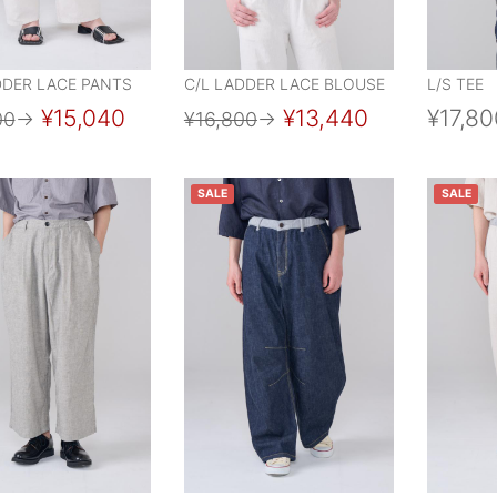
DDER LACE PANTS
C/L LADDER LACE BLOUSE
L/S TEE
¥15,040
¥13,440
¥17,80
00
→
¥16,800
→
SALE
SALE