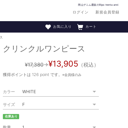
岡山デニム通販のRipo trenta anni
ログイン
新規会員登録
お気に入り
カート
ス
クリンクルワンピース
¥13,905
¥17,380
→
（税込）
獲得ポイントは
126 point
です。
※会員様のみ
カラー
サイズ
在庫あり
数量