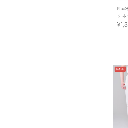
Rip
ク ネ
¥1,
SALE