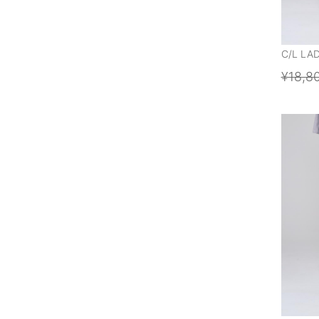
C/L LA
¥18,8