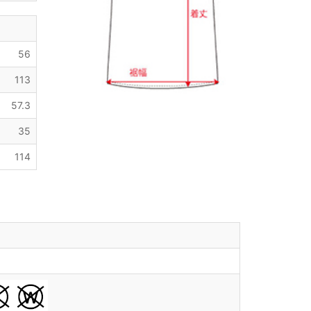
56
113
57.3
35
114