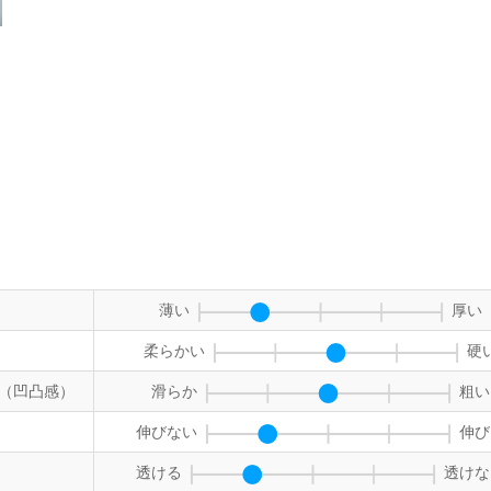
薄い
厚い
柔らかい
硬
（凹凸感）
滑らか
粗い
伸びない
伸び
透ける
透けな