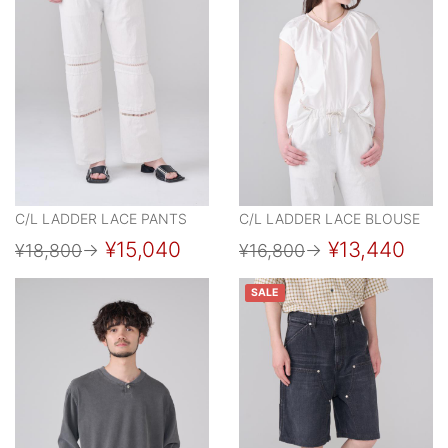
C/L LADDER LACE PANTS
C/L LADDER LACE BLOUSE
¥15,040
¥13,440
¥18,800
→
¥16,800
→
SALE