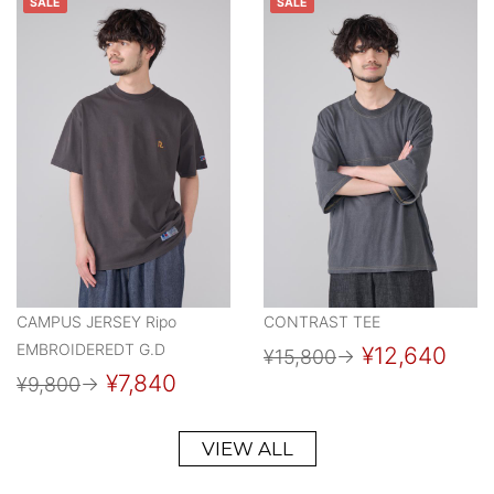
SALE
SALE
CAMPUS JERSEY Ripo
CONTRAST TEE
EMBROIDEREDT G.D
¥12,640
¥15,800
→
¥7,840
¥9,800
→
VIEW ALL