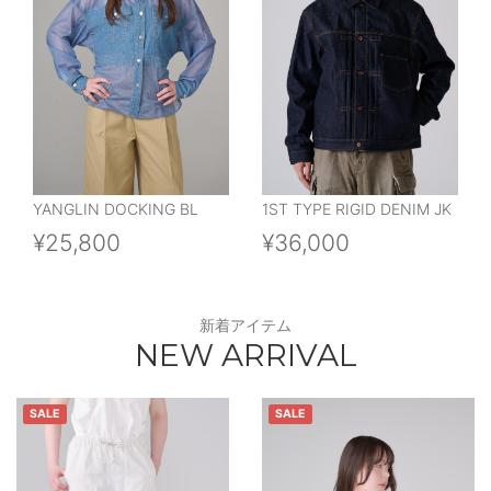
YANGLIN DOCKING BL
1ST TYPE RIGID DENIM JK
¥25,800
¥36,000
新着アイテム
NEW ARRIVAL
SALE
SALE