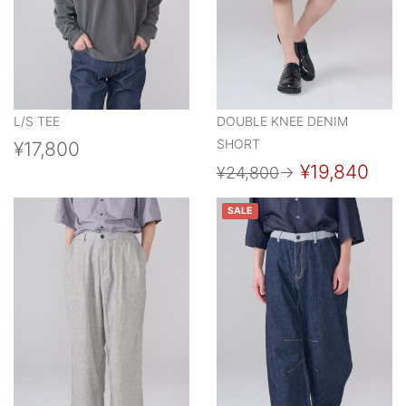
L/S TEE
DOUBLE KNEE DENIM
SHORT
¥17,800
¥19,840
¥24,800
→
SALE