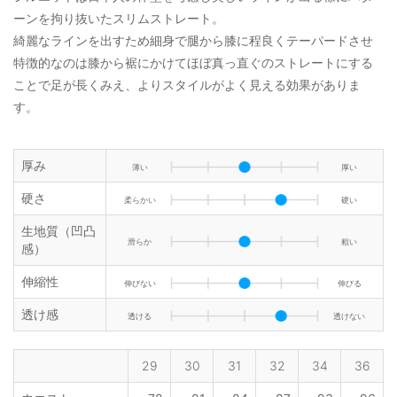
ーンを拘り抜いたスリムストレート。
綺麗なラインを出すため細身で腿から膝に程良くテーパードさせ
特徴的なのは膝から裾にかけてほぼ真っ直ぐのストレートにする
ことで足が長くみえ、よりスタイルがよく見える効果がありま
す。
厚み
薄い
厚い
硬さ
柔らかい
硬い
生地質（凹凸
滑らか
粗い
感）
伸縮性
伸びない
伸びる
透け感
透ける
透けない
29
30
31
32
34
36