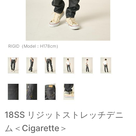
OUTERS : アウター
LADIES : レディース
DENIM : デニム
PANTS/SKIRT : パンツ・スカート
RIGID（Model：H178cm）
TOPS : トップス
OUTERS : アウター
OUTLET : アウトレット
MENS : メンズ
LADIES : レディース
18SS リジットストレッチデニ
新規会員登録
ム＜Cigarette＞
お買い物カゴ