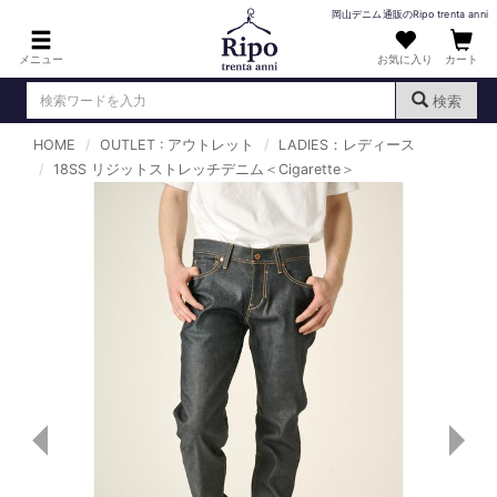
岡山デニム通販のRipo trenta anni
メニュー
お気に入り
カート
検索
HOME
OUTLET : アウトレット
LADIES：レディース
ログイン
新規会員登録
18SS リジットストレッチデニム＜Cigarette＞
（
）
MENS : メンズ
DENIM : デニム
PANTS : パンツ
TOPS : トップス
T-SHIRT : Tシャツ
KNIT : ニット
SHIRT : シャツ