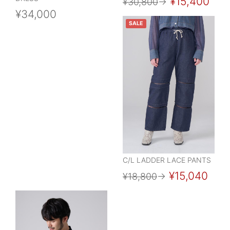
¥15,400
¥30,800
→
¥34,000
SALE
C/L LADDER LACE PANTS
¥15,040
¥18,800
→