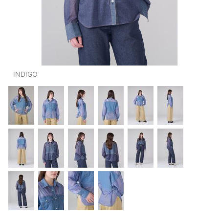
OUTERS : アウター
LADIES : レディース
DENIM : デニム
PANTS/SKIRT : パンツ・スカート
INDIGO
TOPS : トップス
OUTERS : アウター
OUTLET : アウトレット
MENS : メンズ
LADIES : レディース
新規会員登録
お買い物カゴ