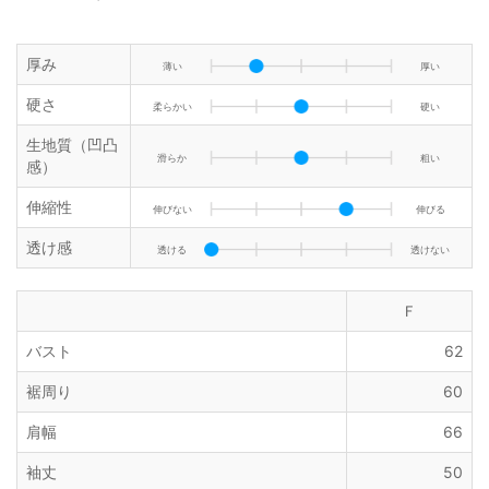
厚み
薄い
厚い
硬さ
柔らかい
硬い
生地質（凹凸
滑らか
粗い
感）
伸縮性
伸びない
伸びる
透け感
透ける
透けない
Ｆ
バスト
62
裾周り
60
肩幅
66
袖丈
50