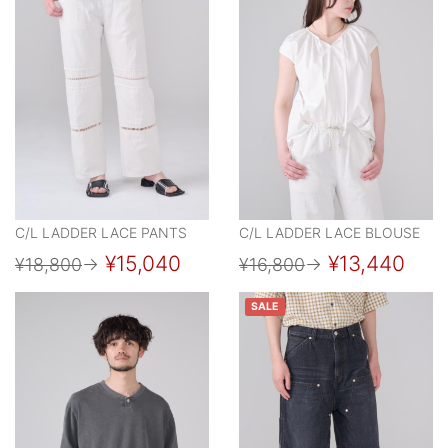
C/L LADDER LACE PANTS
C/L LADDER LACE BLOUSE
¥15,040
¥13,440
¥18,800
→
¥16,800
→
SALE