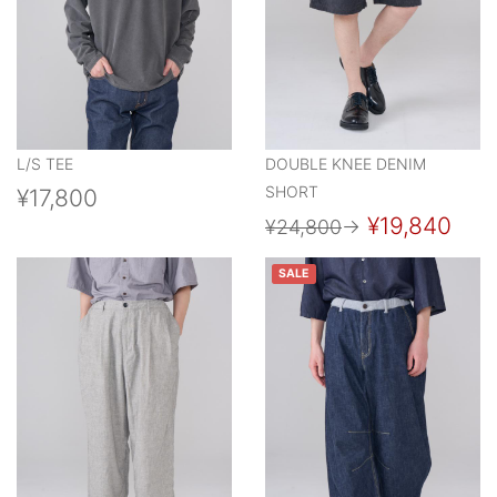
L/S TEE
DOUBLE KNEE DENIM
SHORT
¥17,800
¥19,840
¥24,800
→
SALE