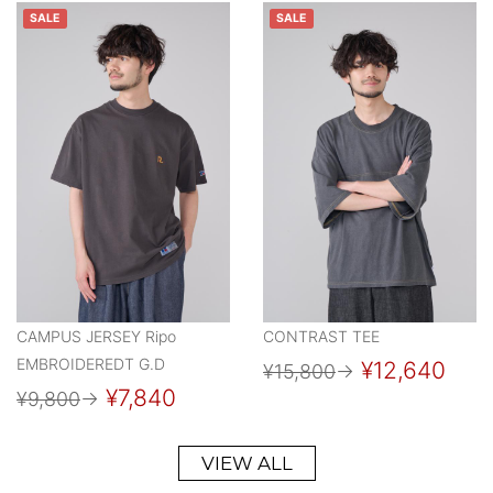
SALE
SALE
CAMPUS JERSEY Ripo
CONTRAST TEE
EMBROIDEREDT G.D
¥12,640
¥15,800
→
¥7,840
¥9,800
→
VIEW ALL