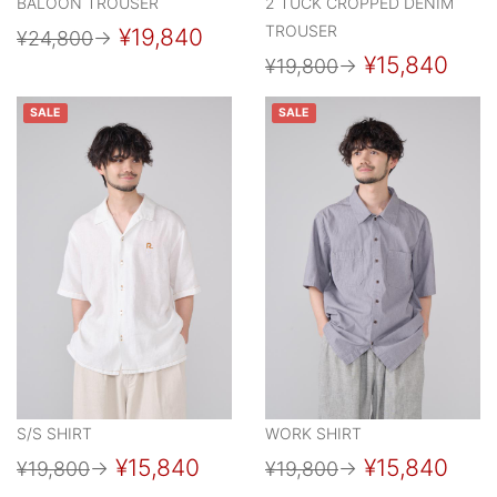
BALOON TROUSER
2 TUCK CROPPED DENIM
TROUSER
¥19,840
¥24,800
→
¥15,840
¥19,800
→
SALE
SALE
S/S SHIRT
WORK SHIRT
¥15,840
¥15,840
¥19,800
→
¥19,800
→