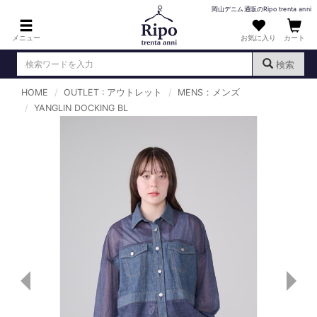
岡山デニム通販のRipo trenta anni
メニュー
お気に入り
カート
検索
HOME
OUTLET : アウトレット
MENS：メンズ
ログイン
新規会員登録
YANGLIN DOCKING BL
（
）
MENS : メンズ
DENIM : デニム
PANTS : パンツ
TOPS : トップス
T-SHIRT : Tシャツ
KNIT : ニット
SHIRT : シャツ