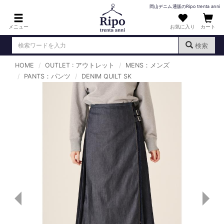
岡山デニム通販のRipo trenta anni
メニュー
お気に入り
カート
検索
HOME
OUTLET : アウトレット
MENS：メンズ
ログイン
新規会員登録
PANTS：パンツ
（
DENIM QUILT SK
）
MENS : メンズ
DENIM : デニム
PANTS : パンツ
TOPS : トップス
T-SHIRT : Tシャツ
KNIT : ニット
SHIRT : シャツ