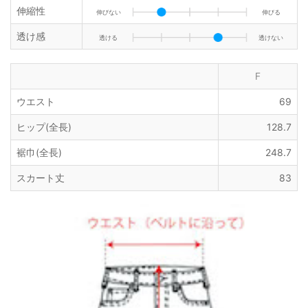
伸縮性
伸びない
伸びる
透け感
透ける
透けない
F
ウエスト
69
ヒップ(全長)
128.7
裾巾(全長)
248.7
スカート丈
83