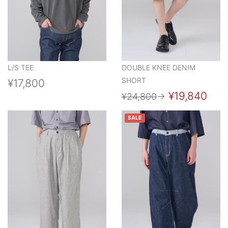
L/S TEE
DOUBLE KNEE DENIM
SHORT
¥17,800
¥19,840
¥24,800
→
SALE