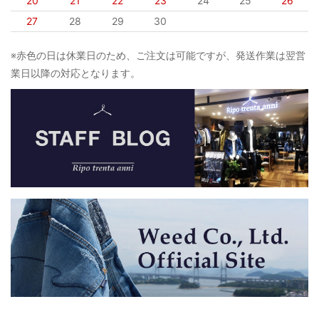
20
21
22
23
24
25
26
27
28
29
30
※赤色の日は休業日のため、ご注文は可能ですが、発送作業は翌営
業日以降の対応となります。