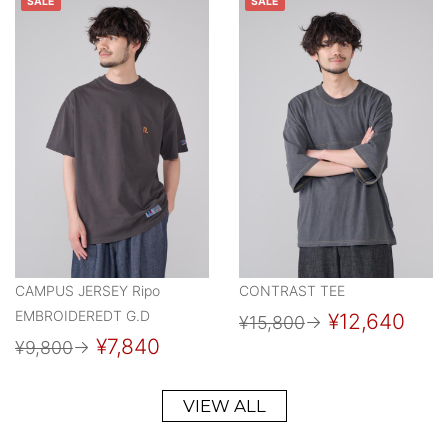
SALE
SALE
CAMPUS JERSEY Ripo
CONTRAST TEE
EMBROIDEREDT G.D
¥12,640
¥15,800
→
¥7,840
¥9,800
→
VIEW ALL