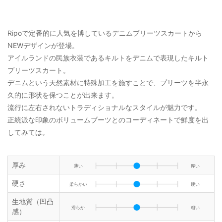
Ripoで定番的に人気を博しているデニムプリーツスカートから
NEWデザインが登場。
アイルランドの民族衣装であるキルトをデニムで表現したキルト
プリーツスカート。
デニムという天然素材に特殊加工を施すことで、プリーツを半永
久的に形状を保つことが出来ます。
流行に左右されないトラディショナルなスタイルが魅力です。
正統派な印象のボリュームブーツとのコーディネートで鮮度を出
してみては。
厚み
薄い
厚い
硬さ
柔らかい
硬い
生地質（凹凸
滑らか
粗い
感）