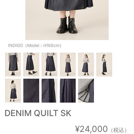
OUTERS : アウター
LADIES : レディース
DENIM : デニム
PANTS/SKIRT : パンツ・スカート
INDIGO（Model：H166cm）
TOPS : トップス
OUTERS : アウター
OUTLET : アウトレット
MENS : メンズ
LADIES : レディース
DENIM QUILT SK
新規会員登録
お買い物カゴ
¥24,000
（税込）