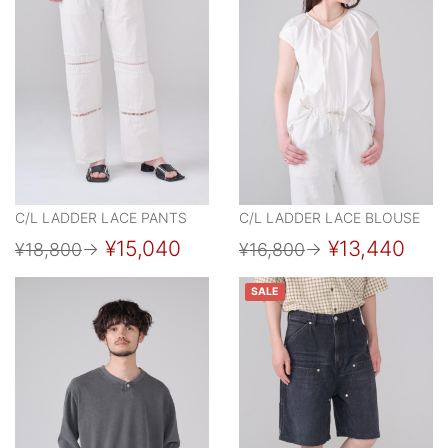
C/L LADDER LACE PANTS
C/L LADDER LACE BLOUSE
¥15,040
¥13,440
¥18,800
→
¥16,800
→
SALE