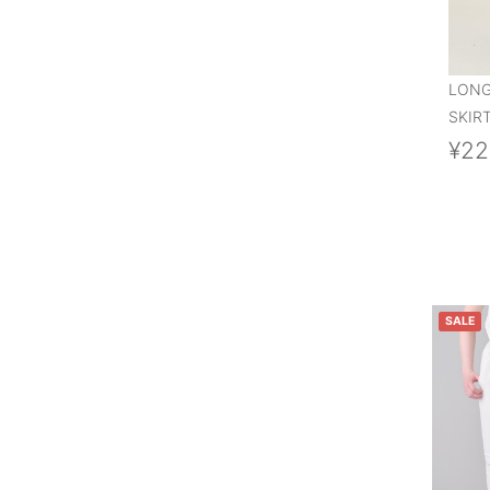
LONG
SKIR
¥22
SALE