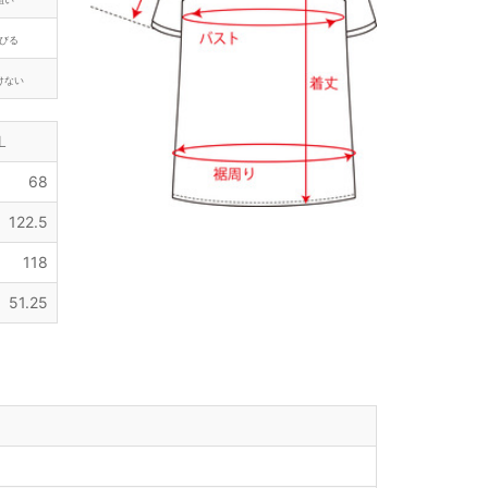
びる
けない
L
68
122.5
118
51.25