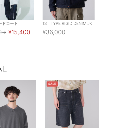
ードコート
1ST TYPE RIGID DENIM JK
¥15,400
¥36,000
0
→
AL
SALE