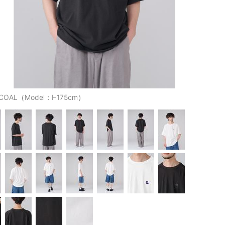
COAL（Model：H175cm）