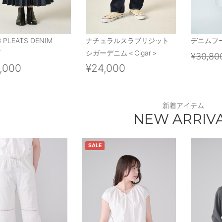
 PLEATS DENIM
ナチュラルスラブリジット
デニムフ
T
シガーデニム＜Cigar＞
¥30,80
,000
¥24,000
新着アイテム
NEW ARRIV
SALE