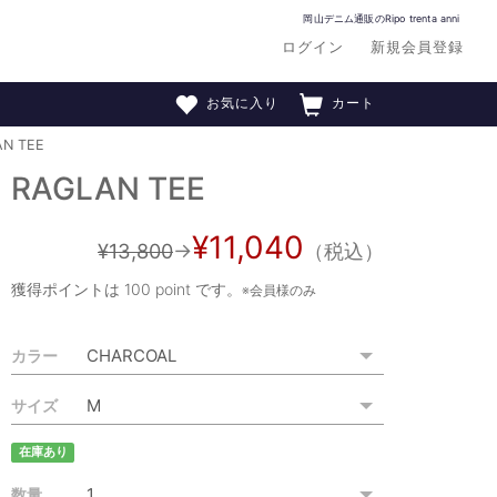
岡山デニム通販のRipo trenta anni
ログイン
新規会員登録
お気に入り
カート
N TEE
RAGLAN TEE
¥11,040
¥13,800
→
（税込）
獲得ポイントは
100 point
です。
※会員様のみ
カラー
サイズ
在庫あり
数量