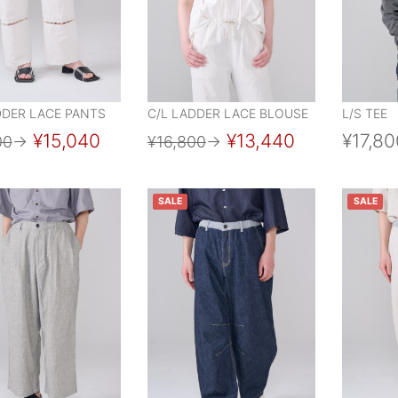
DDER LACE PANTS
C/L LADDER LACE BLOUSE
L/S TEE
¥15,040
¥13,440
¥17,80
00
→
¥16,800
→
SALE
SALE