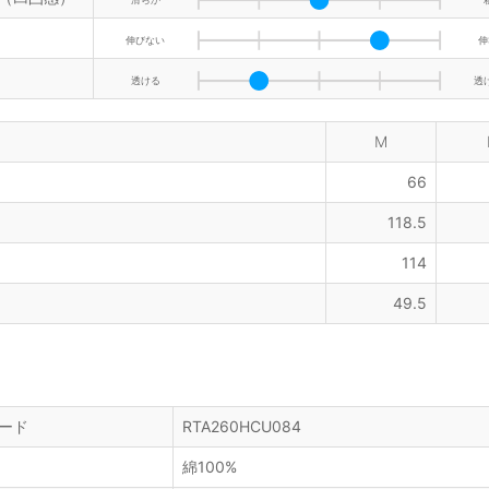
伸びない
伸
透ける
透
M
66
118.5
114
49.5
ード
RTA260HCU084
綿100%