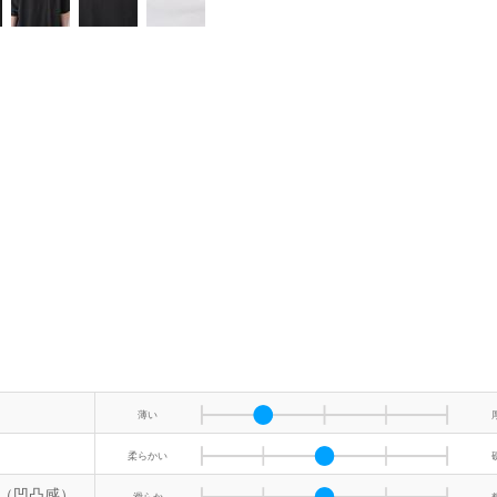
薄い
柔らかい
（凹凸感）
滑らか