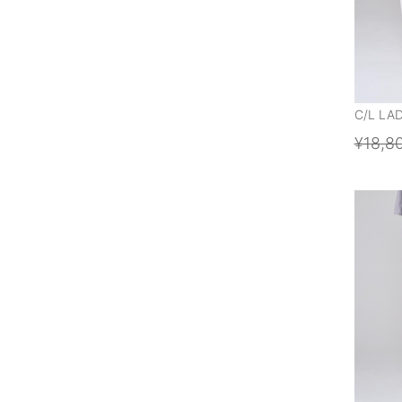
C/L LA
¥18,8