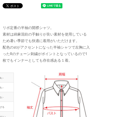
リポ定番の半袖の開襟シャツ。
素材は綿麻混紡の手触りが良い素材を使用している
ため暑い季節でも快適に着用がいただけます。
配色のstがアクセントになった半袖シャツで左胸に入
ったRのチェーン刺繍がポイントとなっているので1
枚でもインナーとしても存在感ある１着。
厚い
硬い
粗い
びる
けない