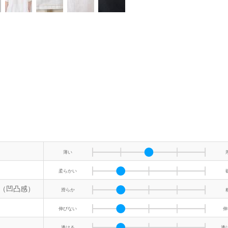
薄い
柔らかい
（凹凸感）
滑らか
伸びない
伸
透ける
透