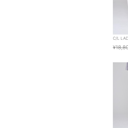
C/L LA
¥18,8