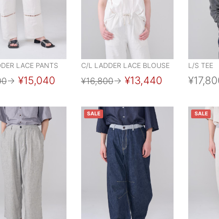
DDER LACE PANTS
C/L LADDER LACE BLOUSE
L/S TEE
¥15,040
¥13,440
¥17,80
00
→
¥16,800
→
SALE
SALE