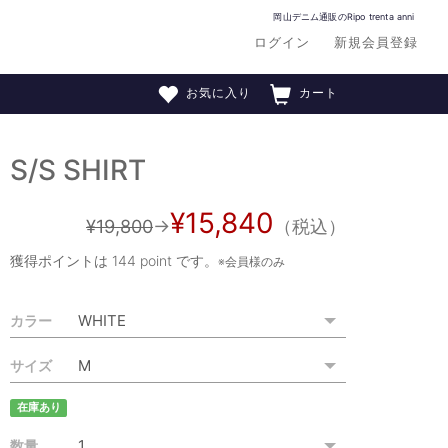
岡山デニム通販のRipo trenta anni
ログイン
新規会員登録
お気に入り
カート
S/S SHIRT
¥15,840
¥19,800
→
（税込）
獲得ポイントは
144 point
です。
※会員様のみ
カラー
サイズ
在庫あり
数量