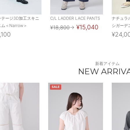
ンテージ3D加工スキニ
C/L LADDER LACE PANTS
ナチュラ
ム＜Narrow＞
シガーデニ
¥15,040
¥18,800
→
,100
¥24,0
新着アイテム
NEW ARRIV
SALE