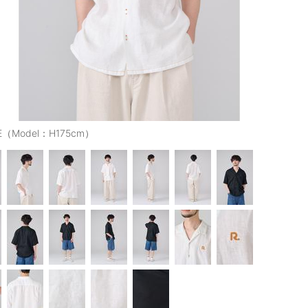
E（Model：H175cm）