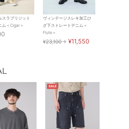
ルスラブリジット
ヴィンテージスレキ加工ひ
ム＜Cigar＞
ざ下ストレートデニム＜
Flute＞
00
¥11,550
¥23,100
→
AL
SALE