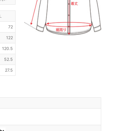
L
72
122
120.5
52.5
27.5