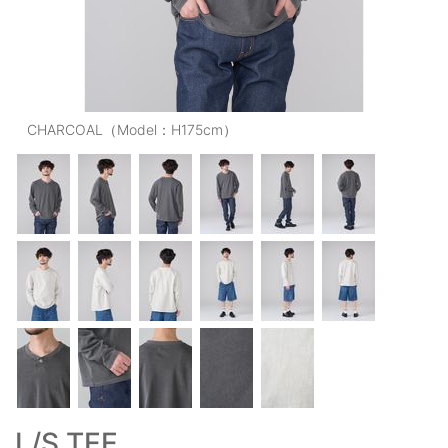
OUTERS : アウター
LADIES : レディース
DENIM : デニム
CHARCOAL（Model：H175cm）
PANTS/SKIRT : パンツ・スカート
TOPS : トップス
OUTERS : アウター
OUTLET : アウトレット
MENS : メンズ
LADIES : レディース
新規会員登録
お買い物カゴ
L/S TEE