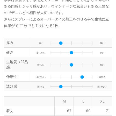
ある肉感とシャリ感があり、ヴィンテージな風合いもある天竺な
のでデニムとの相性が大変いいです。
さらにスプレーによるオーバーダイの加工をのせる事で生地に立
体感がでて1枚でも主役になる1枚。
厚み
薄い
厚い
硬さ
柔らかい
硬い
生地質（凹凸
滑らか
粗い
感）
伸縮性
伸びない
伸びる
透け感
透ける
透けない
M
L
XL
着丈
67
69
71