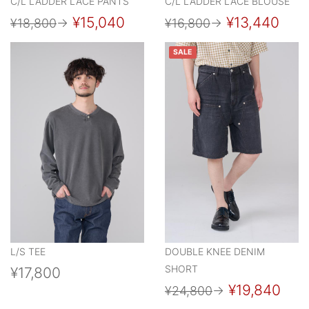
C/L LADDER LACE PANTS
C/L LADDER LACE BLOUSE
¥15,040
¥13,440
¥18,800
→
¥16,800
→
SALE
L/S TEE
DOUBLE KNEE DENIM
SHORT
¥17,800
¥19,840
¥24,800
→