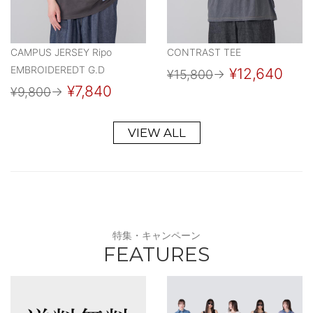
CAMPUS JERSEY Ripo
CONTRAST TEE
EMBROIDEREDT G.D
¥12,640
¥15,800
→
¥7,840
¥9,800
→
VIEW ALL
特集・キャンペーン
FEATURES