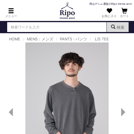
岡山デニム通販のRipo trenta anni
メニュー
お気に入り
カート
検索
HOME
MENS：メンズ
PANTS : パンツ
L/S TEE
ログイン
新規会員登録
（
）
MENS : メンズ
DENIM : デニム
PANTS : パンツ
TOPS : トップス
T-SHIRT : Tシャツ
KNIT : ニット
SHIRT : シャツ