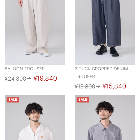
BALOON TROUSER
2 TUCK CROPPED DENIM
TROUSER
¥19,840
¥24,800
→
¥15,840
¥19,800
→
SALE
SALE