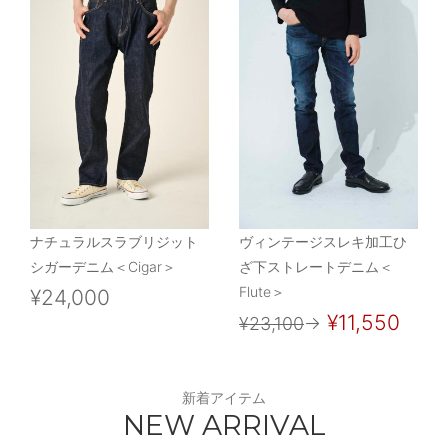
ナチュラルスラブリジット
ヴィンテージスレキ加工ひ
シガーデニム＜Cigar＞
ざ下ストレートデニム＜
Flute＞
¥24,000
¥11,550
¥23,100
→
新着アイテム
NEW ARRIVAL