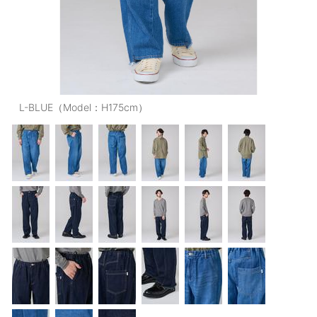
OUTERS : アウター
LADIES : レディース
DENIM : デニム
PANTS/SKIRT : パンツ・スカート
L-BLUE（Model：H175cm）
TOPS : トップス
OUTERS : アウター
OUTLET : アウトレット
MENS : メンズ
LADIES : レディース
新規会員登録
お買い物カゴ