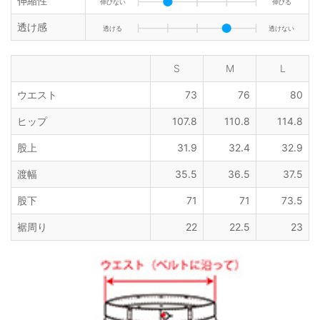
伸縮性
伸びない
伸びる
透け感
透ける
透けない
S
M
L
ウエスト
73
76
80
ヒップ
107.8
110.8
114.8
股上
31.9
32.4
32.9
渡幅
35.5
36.5
37.5
股下
71
71
73.5
裾周り
22
22.5
23