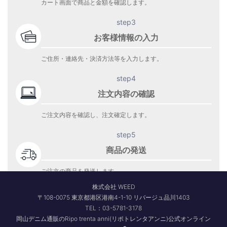
カート画面で商品と金額を確認します。
step3
お客様情報の入力
ご住所・連絡先・決済方法等を入力します。
step4
注文内容の確認
ご注文内容を確認し、注文確定します。
step5
商品の発送
ご注文の商品を発送します。
商品到着をお待ち下さい。
株式会社 WEED
〒108-0075 東京都港区港南4-1-10 リバージュ品川1403
TEL：03-5781-3178
岡山デニム通販のRipo trenta anni(リポトレンタアンニ)公式オンライン