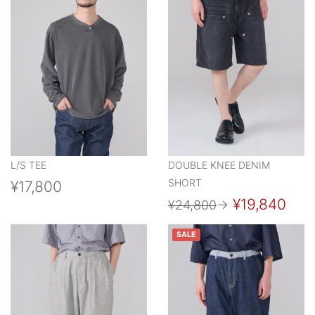
L/S TEE
DOUBLE KNEE DENIM
SHORT
¥17,800
¥19,840
¥24,800
→
SALE