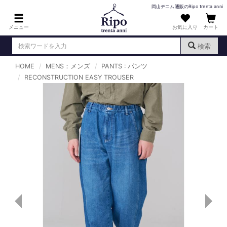
岡山デニム通販のRipo trenta anni
メニュー
お気に入り
カート
検索
HOME
MENS：メンズ
PANTS : パンツ
ログイン
新規会員登録
RECONSTRUCTION EASY TROUSER
（
）
MENS : メンズ
DENIM : デニム
PANTS : パンツ
TOPS : トップス
T-SHIRT : Tシャツ
KNIT : ニット
SHIRT : シャツ