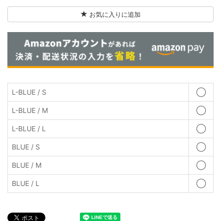
お気に入りに追加
L-BLUE / S
◯
L-BLUE / M
◯
L-BLUE / L
◯
BLUE / S
◯
BLUE / M
◯
BLUE / L
◯