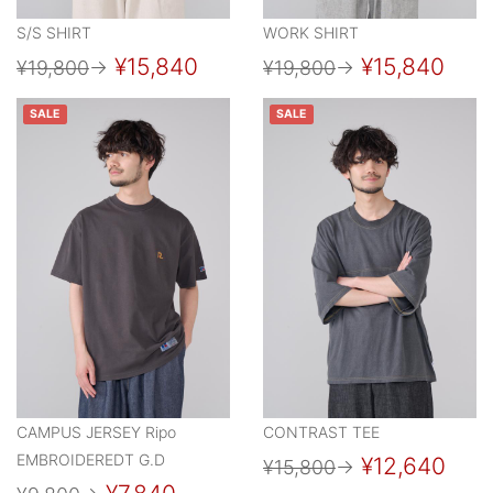
S/S SHIRT
WORK SHIRT
¥15,840
¥15,840
¥19,800
→
¥19,800
→
SALE
SALE
CAMPUS JERSEY Ripo
CONTRAST TEE
EMBROIDEREDT G.D
¥12,640
¥15,800
→