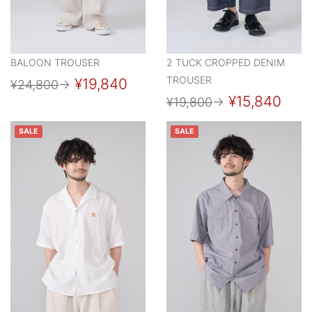
BALOON TROUSER
2 TUCK CROPPED DENIM
TROUSER
¥19,840
¥24,800
→
¥15,840
¥19,800
→
SALE
SALE