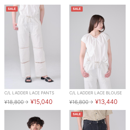
SALE
SALE
C/L LADDER LACE PANTS
C/L LADDER LACE BLOUSE
¥15,040
¥13,440
¥18,800
→
¥16,800
→
SALE