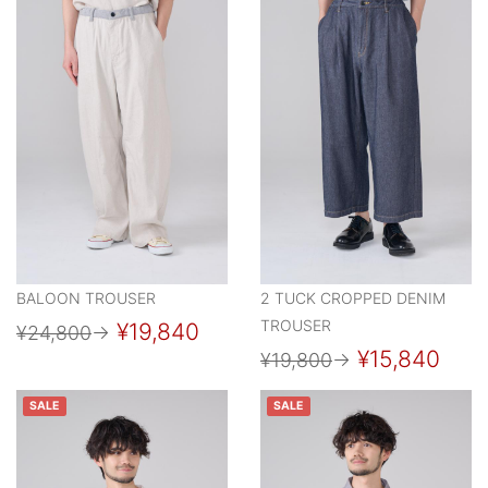
BALOON TROUSER
2 TUCK CROPPED DENIM
TROUSER
¥19,840
¥24,800
→
¥15,840
¥19,800
→
SALE
SALE