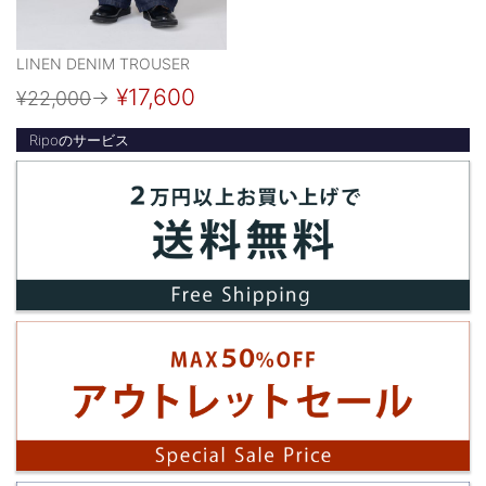
LINEN DENIM TROUSER
¥17,600
¥22,000
→
Ripoのサービス