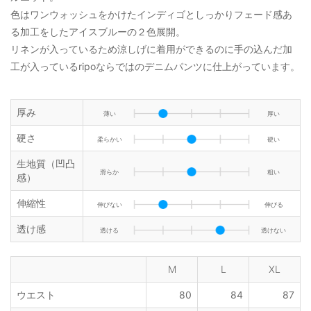
色はワンウォッシュをかけたインディゴとしっかりフェード感あ
る加工をしたアイスブルーの２色展開。
リネンが入っているため涼しげに着用ができるのに手の込んだ加
工が入っているripoならではのデニムパンツに仕上がっています。
厚み
薄い
厚い
硬さ
柔らかい
硬い
生地質（凹凸
滑らか
粗い
感）
伸縮性
伸びない
伸びる
透け感
透ける
透けない
M
L
XL
ウエスト
80
84
87