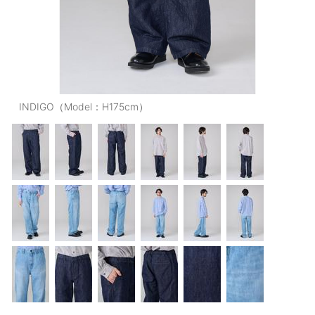
OUTERS : アウター
LADIES : レディース
DENIM : デニム
PANTS/SKIRT : パンツ・スカート
INDIGO（Model：H175cm）
TOPS : トップス
OUTERS : アウター
OUTLET : アウトレット
MENS : メンズ
LADIES : レディース
新規会員登録
お買い物カゴ