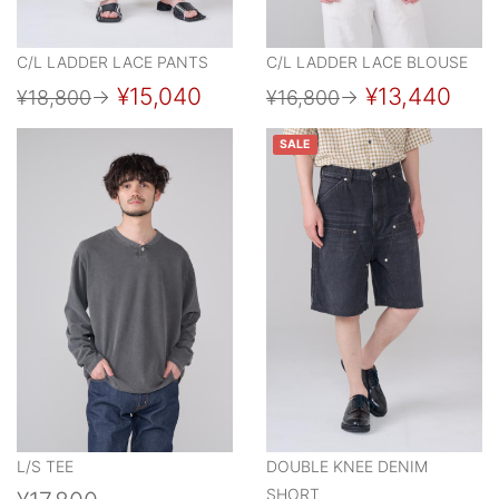
C/L LADDER LACE PANTS
C/L LADDER LACE BLOUSE
¥15,040
¥13,440
¥18,800
→
¥16,800
→
SALE
L/S TEE
DOUBLE KNEE DENIM
SHORT