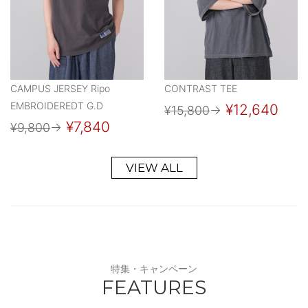
CAMPUS JERSEY Ripo
CONTRAST TEE
EMBROIDEREDT G.D
¥12,640
¥15,800
→
¥7,840
¥9,800
→
VIEW ALL
特集・キャンペーン
FEATURES