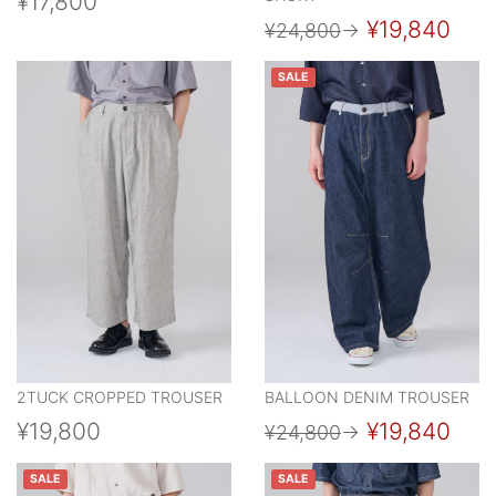
¥17,800
¥19,840
¥24,800
→
SALE
2TUCK CROPPED TROUSER
BALLOON DENIM TROUSER
¥19,800
¥19,840
¥24,800
→
SALE
SALE