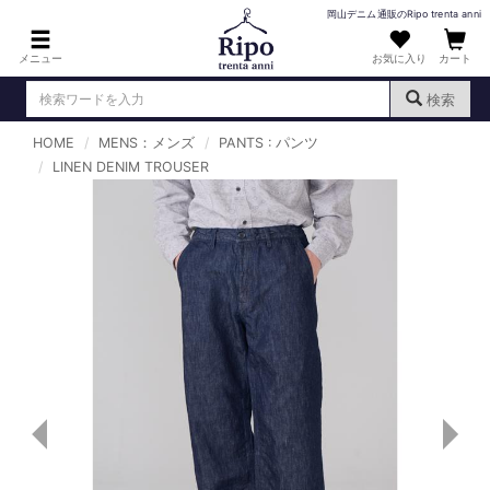
岡山デニム通販のRipo trenta anni
メニュー
お気に入り
カート
検索
HOME
MENS：メンズ
PANTS : パンツ
ログイン
新規会員登録
LINEN DENIM TROUSER
（
）
MENS : メンズ
DENIM : デニム
PANTS : パンツ
TOPS : トップス
T-SHIRT : Tシャツ
KNIT : ニット
SHIRT : シャツ