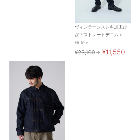
ヴィンテージスレキ加工ひ
ざ下ストレートデニム＜
Flute＞
¥11,550
¥23,100
→