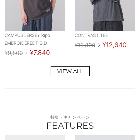
CAMPUS JERSEY Ripo
CONTRAST TEE
EMBROIDEREDT G.D
¥12,640
¥15,800
→
¥7,840
¥9,800
→
VIEW ALL
特集・キャンペーン
FEATURES