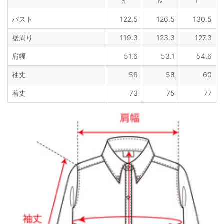
S
M
L
バスト
122.5
126.5
130.5
裾周り
119.3
123.3
127.3
肩幅
51.6
53.1
54.6
袖丈
56
58
60
着丈
73
75
77