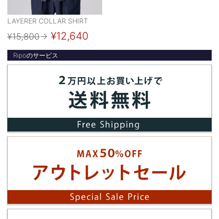
LAYERER COLLAR SHIRT
¥12,640
¥15,800
→
Ripoのサービス