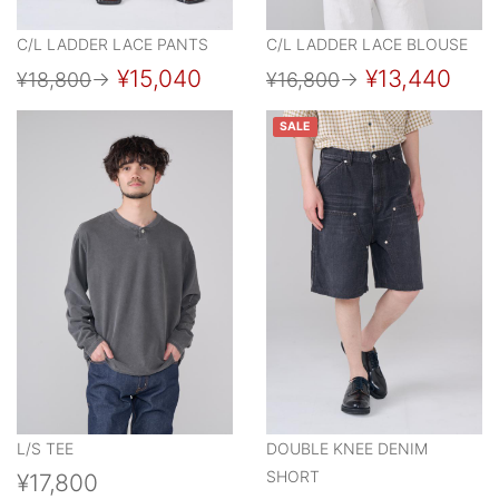
C/L LADDER LACE PANTS
C/L LADDER LACE BLOUSE
¥15,040
¥13,440
¥18,800
→
¥16,800
→
SALE
L/S TEE
DOUBLE KNEE DENIM
SHORT
¥17,800