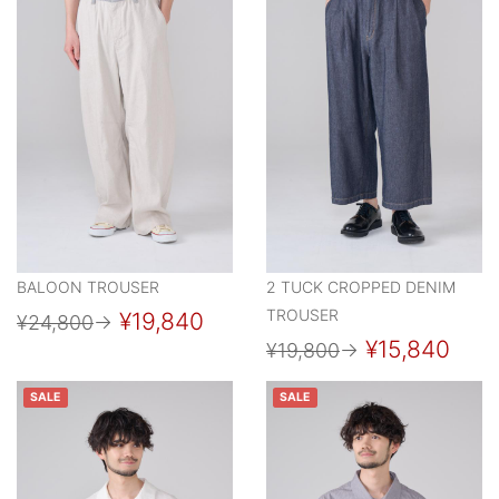
BALOON TROUSER
2 TUCK CROPPED DENIM
TROUSER
¥19,840
¥24,800
→
¥15,840
¥19,800
→
SALE
SALE