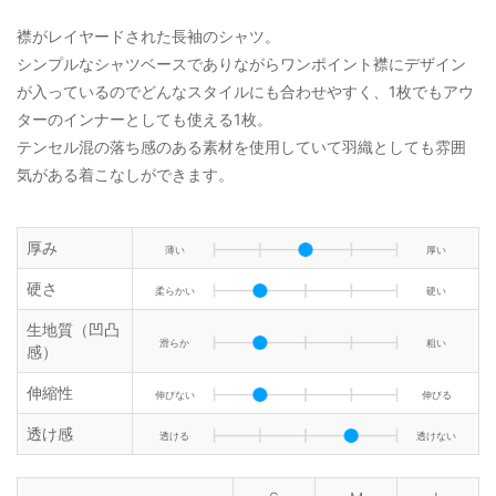
襟がレイヤードされた長袖のシャツ。
シンプルなシャツベースでありながらワンポイント襟にデザイン
が入っているのでどんなスタイルにも合わせやすく、1枚でもアウ
ターのインナーとしても使える1枚。
テンセル混の落ち感のある素材を使用していて羽織としても雰囲
気がある着こなしができます。
厚み
薄い
厚い
硬さ
柔らかい
硬い
生地質（凹凸
滑らか
粗い
感）
伸縮性
伸びない
伸びる
透け感
透ける
透けない