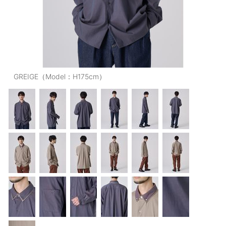
OUTERS : アウター
LADIES : レディース
DENIM : デニム
PANTS/SKIRT : パンツ・スカート
GREIGE（Model：H175cm）
TOPS : トップス
OUTERS : アウター
OUTLET : アウトレット
MENS : メンズ
LADIES : レディース
新規会員登録
お買い物カゴ