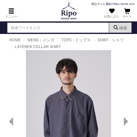
岡山デニム通販のRipo trenta anni
メニュー
お気に入り
カート
検索
HOME
MENS：メンズ
TOPS : トップス
SHIRT : シャツ
ログイン
新規会員登録
LAYERER COLLAR SHIRT
（
）
MENS : メンズ
DENIM : デニム
PANTS : パンツ
TOPS : トップス
T-SHIRT : Tシャツ
KNIT : ニット
SHIRT : シャツ