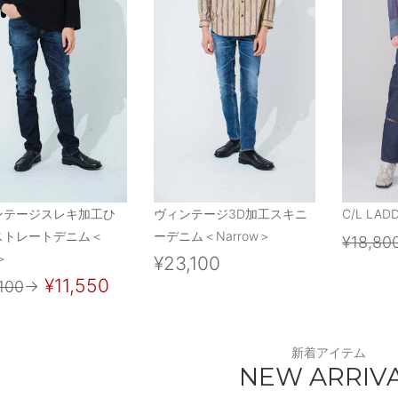
ンテージスレキ加工ひ
ヴィンテージ3D加工スキニ
C/L LAD
ストレートデニム＜
ーデニム＜Narrow＞
¥18,80
＞
¥23,100
¥11,550
100
→
新着アイテム
NEW ARRIV