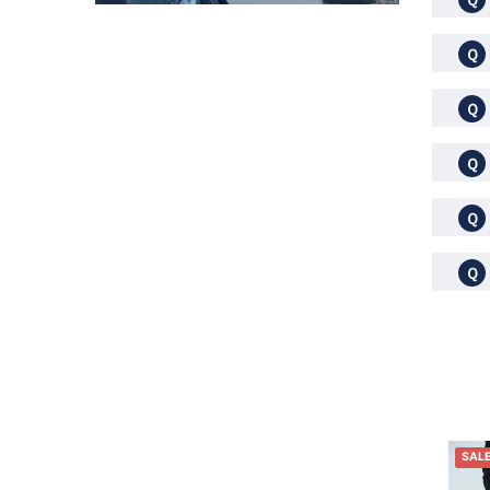
Ｑ
Ｑ
Ｑ
Ｑ
Ｑ
SAL