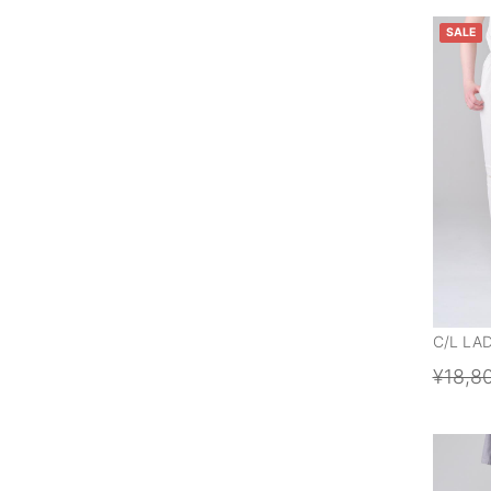
SALE
C/L LA
¥18,8