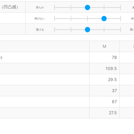
（凹凸感）
滑らか
伸びない
伸
透ける
透
M
ト
78
109.5
29.5
37
67
27.5