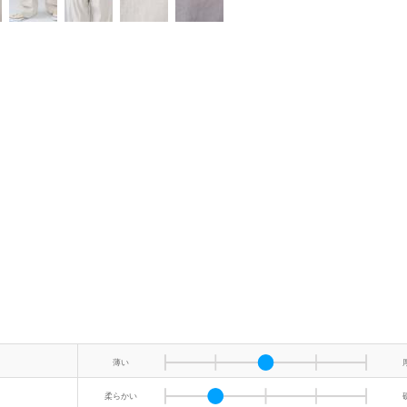
薄い
柔らかい