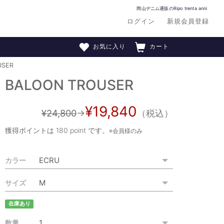
岡山デニム通販のRipo trenta anni
ログイン
新規会員登録
お気に入り
カート
USER
BALOON TROUSER
¥19,840
¥24,800
→
（税込）
獲得ポイントは
180 point
です。
※会員様のみ
カラー
サイズ
在庫あり
数量