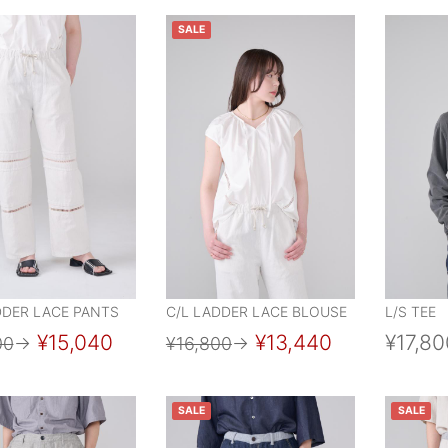
SALE
DDER LACE PANTS
C/L LADDER LACE BLOUSE
L/S TEE
¥15,040
¥13,440
¥17,80
00
→
¥16,800
→
SALE
SALE