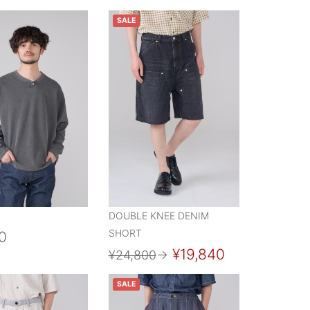
SALE
DOUBLE KNEE DENIM
SHORT
0
¥19,840
¥24,800
→
SALE