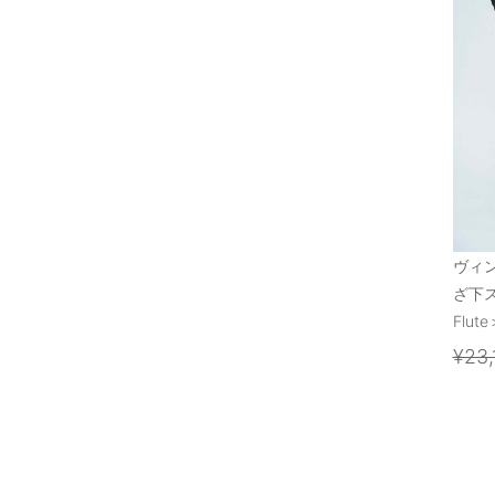
ヴィ
ざ下
Flute
¥23,