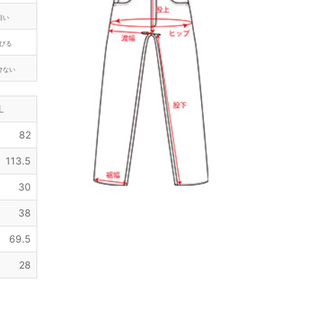
粗い
びる
けない
L
82
113.5
30
38
69.5
28