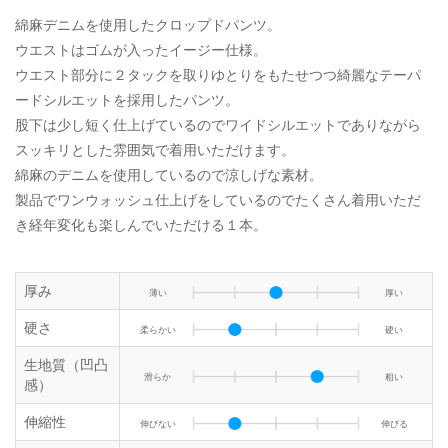
綿麻デニムを使用したクロップドパンツ。
ウエストはゴムが入ったイージー仕様。
ウエスト部分に２タックを取りゆとりをもたせつつ綺麗なテーパ
ードシルエットを採用したパンツ。
股下は少し短く仕上げているのでワイドシルエットでありながら
スッキリとした雰囲気で着用いただけます。
綿麻のデニムを使用しているので涼しげな素材。
製品でワンウォッシュ仕上げをしているのでたくさん着用いただ
き経年変化も楽しんでいただける１本。
厚み
薄い
厚い
硬さ
柔らかい
硬い
生地質（凹凸
滑らか
粗い
感）
伸縮性
伸びない
伸びる