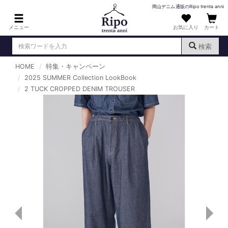
岡山デニム通販のRipo trenta anni
メニュー
お気に入り
カート
検索
HOME
特集・キャンペーン
ログイン
新規会員登録
2025 SUMMER Collection LookBook
（
）
2 TUCK CROPPED DENIM TROUSER
MENS : メンズ
DENIM : デニム
PANTS : パンツ
TOPS : トップス
T-SHIRT : Tシャツ
KNIT : ニット
SHIRT : シャツ