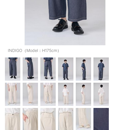
OUTERS : アウター
LADIES : レディース
DENIM : デニム
PANTS/SKIRT : パンツ・スカート
TOPS : トップス
INDIGO（Model：H175cm）
OUTERS : アウター
OUTLET : アウトレット
MENS : メンズ
LADIES : レディース
新規会員登録
お買い物カゴ