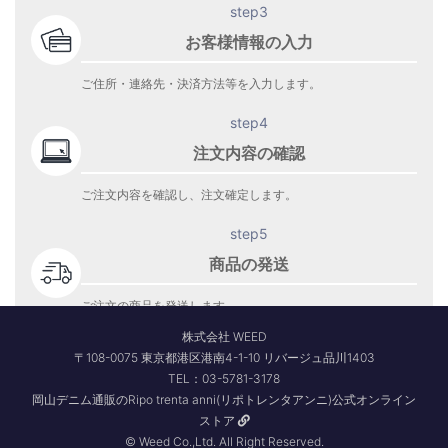
step3
お客様情報の入力
ご住所・連絡先・決済方法等を入力します。
step4
注文内容の確認
ご注文内容を確認し、注文確定します。
step5
商品の発送
ご注文の商品を発送します。
商品到着をお待ち下さい。
株式会社 WEED
〒108-0075 東京都港区港南4-1-10 リバージュ品川1403
TEL：03-5781-3178
岡山デニム通販のRipo trenta anni(リポトレンタアンニ)公式オンライン
ストア
© Weed Co.,Ltd. All Right Reserved.