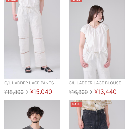
C/L LADDER LACE PANTS
C/L LADDER LACE BLOUSE
¥15,040
¥13,440
¥18,800
→
¥16,800
→
SALE