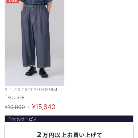
SALE
2 TUCK CROPPED DENIM
TROUSER
¥15,840
¥19,800
→
Ripoのサービス