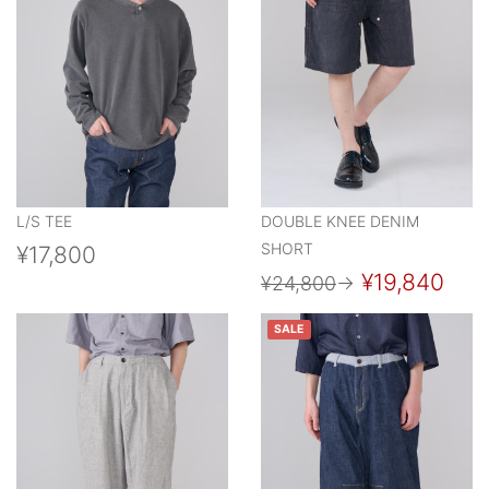
L/S TEE
DOUBLE KNEE DENIM
SHORT
¥17,800
¥19,840
¥24,800
→
SALE