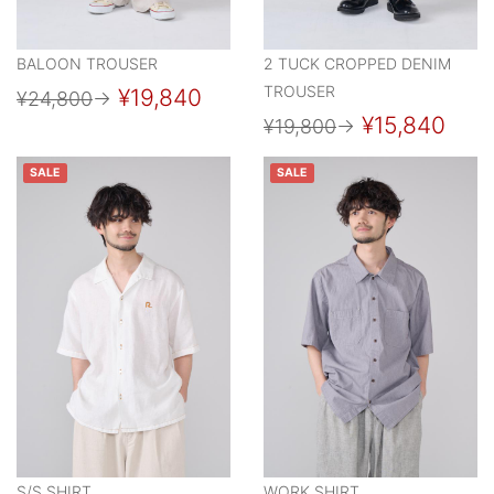
BALOON TROUSER
2 TUCK CROPPED DENIM
TROUSER
¥19,840
¥24,800
→
¥15,840
¥19,800
→
SALE
SALE
S/S SHIRT
WORK SHIRT