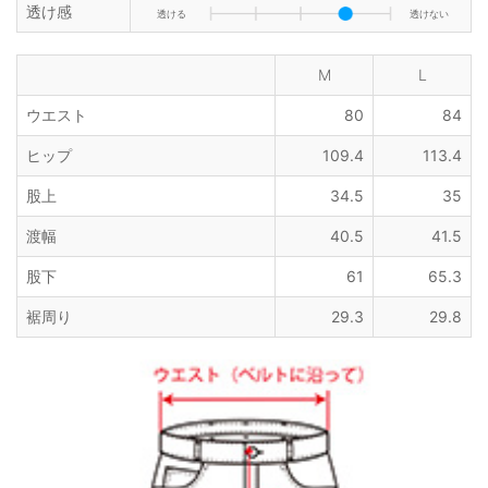
透け感
透ける
透けない
M
L
ウエスト
80
84
ヒップ
109.4
113.4
股上
34.5
35
渡幅
40.5
41.5
股下
61
65.3
裾周り
29.3
29.8