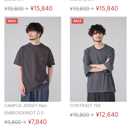
¥15,840
¥15,840
¥19,800
→
¥19,800
→
SALE
SALE
CAMPUS JERSEY Ripo
CONTRAST TEE
EMBROIDEREDT G.D
¥12,640
¥15,800
→
¥7,840
¥9,800
→