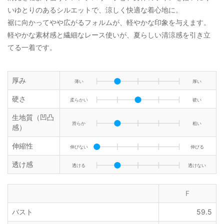
いゆとりのあるシルエットで、涼しく快適な着心地に。
裾に向かってやや広がるフォルムが、軽やかな印象を与えます。
軽やかな素材感と繊細なレース使いが、夏らしい清涼感を引き立
てる一着です。
厚み
薄い
厚い
硬さ
柔らかい
硬い
生地質（凹凸
滑らか
粗い
感）
伸縮性
伸びない
伸びる
透け感
透ける
透けない
F
バスト
59.5