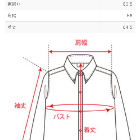
裾周り
60.5
肩幅
56
着丈
64.5