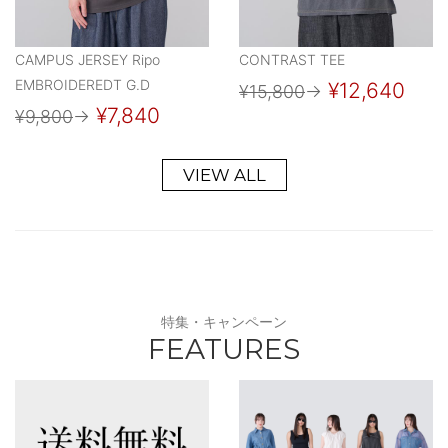
CAMPUS JERSEY Ripo
CONTRAST TEE
EMBROIDEREDT G.D
¥12,640
¥15,800
→
¥7,840
¥9,800
→
VIEW ALL
特集・キャンペーン
FEATURES