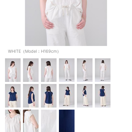
OUTERS : アウター
LADIES : レディース
DENIM : デニム
PANTS/SKIRT : パンツ・スカート
TOPS : トップス
WHITE（Model：H169cm）
OUTERS : アウター
OUTLET : アウトレット
MENS : メンズ
LADIES : レディース
新規会員登録
お買い物カゴ