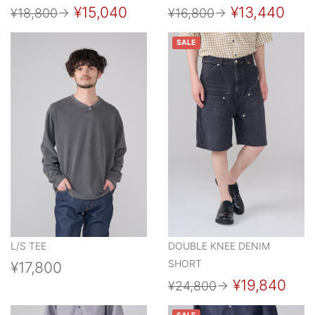
¥15,040
¥13,440
¥18,800
→
¥16,800
→
SALE
L/S TEE
DOUBLE KNEE DENIM
SHORT
¥17,800
¥19,840
¥24,800
→