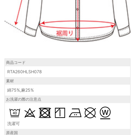
商品コード
RTA260HLSH078
素材
綿75%,麻25%
お洗濯の際の注意点
洗濯可
原産国