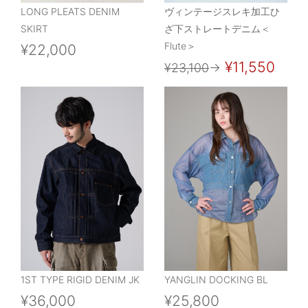
LONG PLEATS DENIM
ヴィンテージスレキ加工ひ
SKIRT
ざ下ストレートデニム＜
Flute＞
¥22,000
¥11,550
¥23,100
→
1ST TYPE RIGID DENIM JK
YANGLIN DOCKING BL
¥36,000
¥25,800