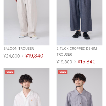
BALOON TROUSER
2 TUCK CROPPED DENIM
TROUSER
¥19,840
¥24,800
→
¥15,840
¥19,800
→
SALE
SALE