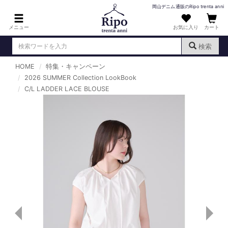
岡山デニム通販のRipo trenta anni
メニュー
お気に入り
カート
検索
HOME
特集・キャンペーン
ログイン
新規会員登録
2026 SUMMER Collection LookBook
（
）
C/L LADDER LACE BLOUSE
MENS : メンズ
DENIM : デニム
PANTS : パンツ
TOPS : トップス
T-SHIRT : Tシャツ
KNIT : ニット
SHIRT : シャツ