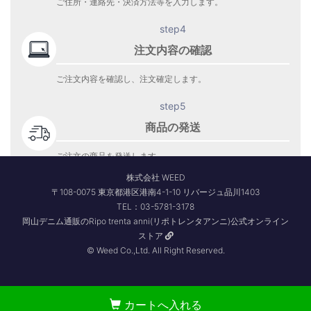
ご住所・連絡先・決済方法等を入力します。
step4
注文内容の確認
ご注文内容を確認し、注文確定します。
step5
商品の発送
ご注文の商品を発送します。
商品到着をお待ち下さい。
株式会社 WEED
〒108-0075 東京都港区港南4-1-10 リバージュ品川1403
TEL：03-5781-3178
岡山デニム通販のRipo trenta anni(リポトレンタアンニ)公式オンライン
ストア
© Weed Co.,Ltd. All Right Reserved.
カートへ入れる