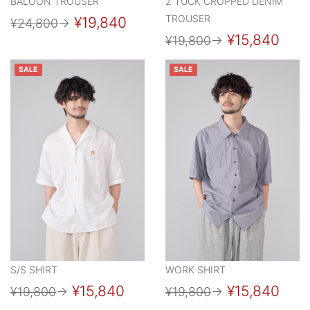
BALOON TROUSER
2 TUCK CROPPED DENIM
TROUSER
¥19,840
¥24,800
→
¥15,840
¥19,800
→
SALE
SALE
S/S SHIRT
WORK SHIRT
¥15,840
¥15,840
¥19,800
→
¥19,800
→