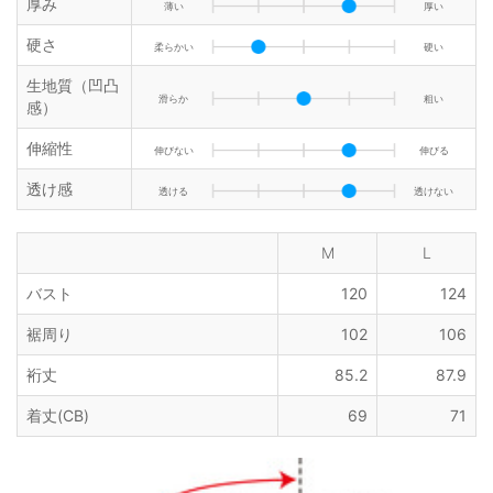
厚み
薄い
厚い
硬さ
柔らかい
硬い
生地質（凹凸
滑らか
粗い
感）
伸縮性
伸びない
伸びる
透け感
透ける
透けない
M
L
バスト
120
124
裾周り
102
106
裄丈
85.2
87.9
着丈(CB)
69
71