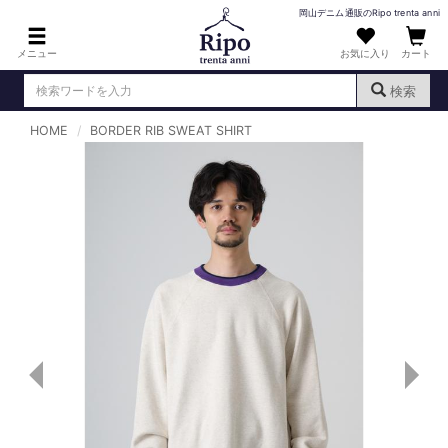
岡山デニム通販のRipo trenta anni
メニュー
お気に入り
カート
検索
HOME
BORDER RIB SWEAT SHIRT
ログイン
新規会員登録
（
）
MENS : メンズ
DENIM : デニム
PANTS : パンツ
TOPS : トップス
T-SHIRT : Tシャツ
KNIT : ニット
SHIRT : シャツ