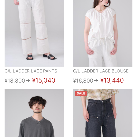
C/L LADDER LACE PANTS
C/L LADDER LACE BLOUSE
¥15,040
¥13,440
¥18,800
→
¥16,800
→
SALE