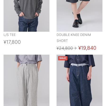
L/S TEE
DOUBLE KNEE DENIM
SHORT
¥17,800
¥19,840
¥24,800
→
SALE