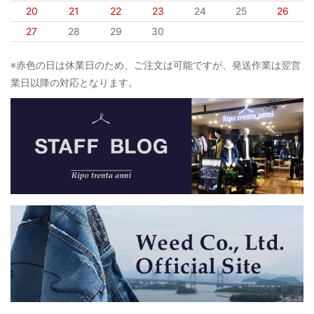
20
21
22
23
24
25
26
27
28
29
30
※赤色の日は休業日のため、ご注文は可能ですが、発送作業は翌営
業日以降の対応となります。