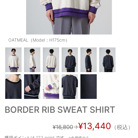
OUTERS : アウター
LADIES : レディース
DENIM : デニム
OATMEAL（Model：H175cm）
PANTS/SKIRT : パンツ・スカート
TOPS : トップス
OUTERS : アウター
OUTLET : アウトレット
MENS : メンズ
LADIES : レディース
BORDER RIB SWEAT SHIRT
新規会員登録
¥13,440
¥16,800
→
（税込）
お買い物カゴ
獲得ポイントは
122 point
です。
※会員様のみ