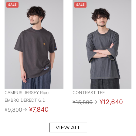
SALE
SALE
CAMPUS JERSEY Ripo
CONTRAST TEE
EMBROIDEREDT G.D
¥12,640
¥15,800
→
¥7,840
¥9,800
→
VIEW ALL