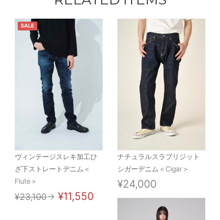
SALE
ヴィンテージスレキ加工ひ
ナチュラルスラブリジット
ざ下ストレートデニム＜
シガーデニム＜Cigar＞
Flute＞
¥24,000
¥11,550
¥23,100
→