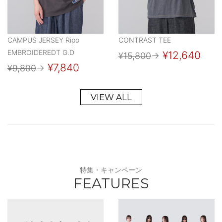
CAMPUS JERSEY Ripo
CONTRAST TEE
EMBROIDEREDT G.D
¥12,640
¥15,800
→
¥7,840
¥9,800
→
VIEW ALL
特集・キャンペーン
FEATURES