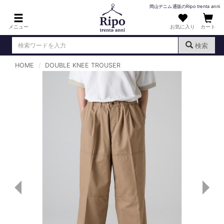
岡山デニム通販のRipo trenta anni
メニュー
お気に入り
カート
検索
HOME
DOUBLE KNEE TROUSER
ログイン
新規会員登録
（
）
MENS : メンズ
DENIM : デニム
PANTS : パンツ
TOPS : トップス
T-SHIRT : Tシャツ
KNIT : ニット
SHIRT : シャツ