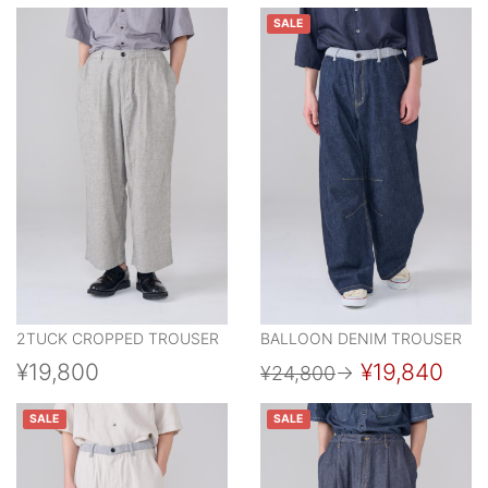
SALE
2TUCK CROPPED TROUSER
BALLOON DENIM TROUSER
¥19,800
¥19,840
¥24,800
→
SALE
SALE