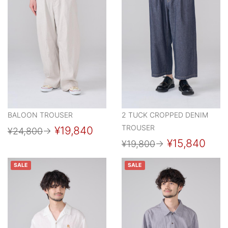
BALOON TROUSER
2 TUCK CROPPED DENIM
TROUSER
¥19,840
¥24,800
→
¥15,840
¥19,800
→
SALE
SALE