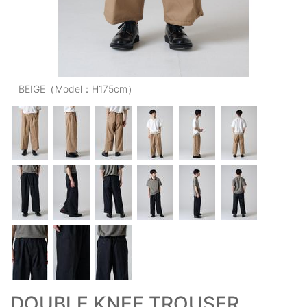
OUTERS : アウター
LADIES : レディース
DENIM : デニム
BEIGE（Model：H175cm）
PANTS/SKIRT : パンツ・スカート
TOPS : トップス
OUTERS : アウター
OUTLET : アウトレット
MENS : メンズ
LADIES : レディース
新規会員登録
お買い物カゴ
DOUBLE KNEE TROUSER