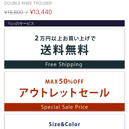
DOUBLE KNEE TROUSER
¥13,440
¥16,800
→
Ripoのサービス