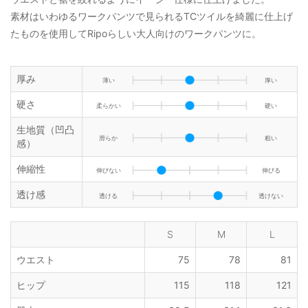
素材はいわゆるワークパンツで見られるTCツイルを綺麗に仕上げ
たものを使用してRipoらしい大人向けのワークパンツに。
厚み
薄い
厚い
硬さ
柔らかい
硬い
生地質（凹凸
滑らか
粗い
感）
伸縮性
伸びない
伸びる
透け感
透ける
透けない
S
M
L
ウエスト
75
78
81
ヒップ
115
118
121