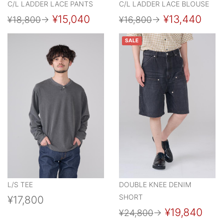
C/L LADDER LACE PANTS
C/L LADDER LACE BLOUSE
¥15,040
¥13,440
¥18,800
→
¥16,800
→
SALE
L/S TEE
DOUBLE KNEE DENIM
SHORT
¥17,800
¥19,840
¥24,800
→