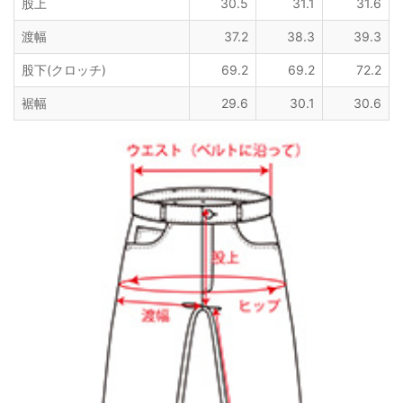
股上
30.5
31.1
31.6
渡幅
37.2
38.3
39.3
股下(クロッチ)
69.2
69.2
72.2
裾幅
29.6
30.1
30.6