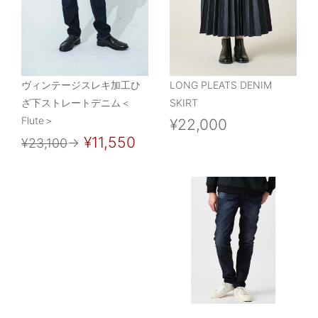
ヴィンテージスレキ加工ひ
LONG PLEATS DENIM
ざ下ストレートデニム＜
SKIRT
Flute＞
¥22,000
¥11,550
¥23,100
→