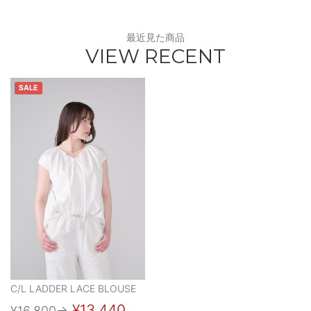
最近見た商品
VIEW RECENT
SALE
C/L LADDER LACE BLOUSE
¥13,440
¥16,800
→