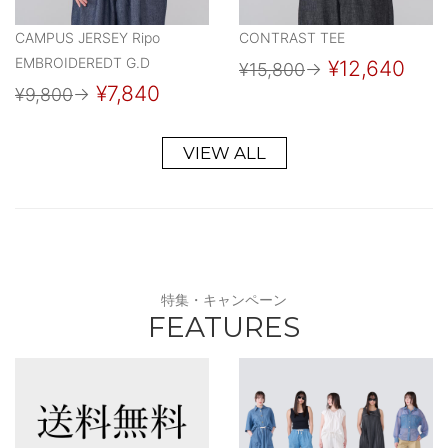
CAMPUS JERSEY Ripo
CONTRAST TEE
EMBROIDEREDT G.D
¥12,640
¥15,800
→
¥7,840
¥9,800
→
VIEW ALL
特集・キャンペーン
FEATURES