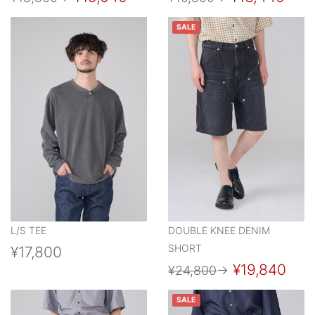
SALE
L/S TEE
DOUBLE KNEE DENIM
SHORT
¥17,800
¥19,840
¥24,800
→
SALE