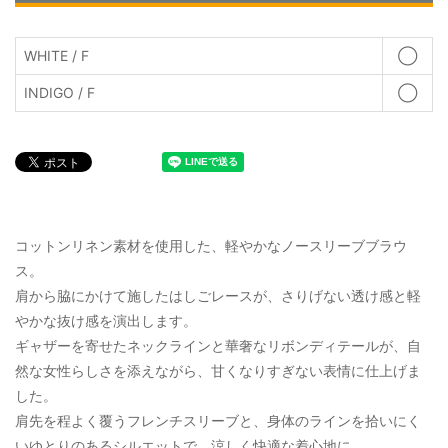
WHITE / F
◯
INDIGO / F
◯
コットンリネン素材を使用した、軽やかなノースリーブブラウ
ス。
肩から脇にかけて施したはしごレースが、さりげない透け感と軽
やかな抜け感を演出します。
ギャザーを寄せたネックラインと華奢なリボンディテールが、自
然な女性らしさを添えながら、甘くなりすぎない表情に仕上げま
した。
肩先を程よく覆うフレンチスリーブと、身体のラインを拾いにく
いゆとりのあるシルエットで、涼しく快適な着心地に。