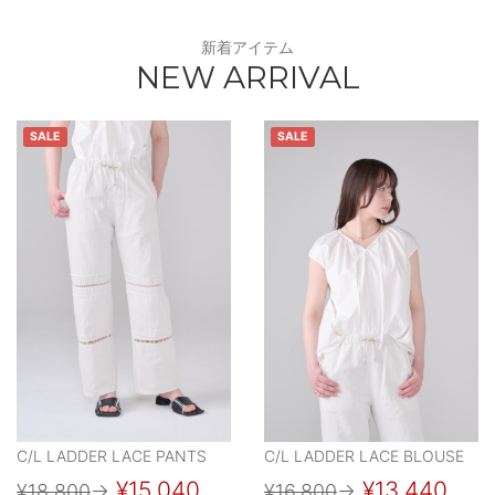
新着アイテム
NEW ARRIVAL
SALE
SALE
C/L LADDER LACE PANTS
C/L LADDER LACE BLOUSE
¥15,040
¥13,440
¥18,800
→
¥16,800
→