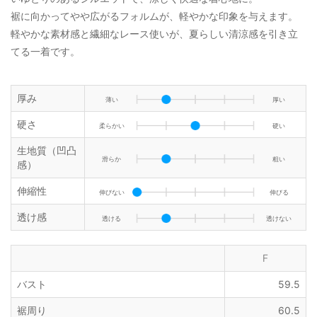
裾に向かってやや広がるフォルムが、軽やかな印象を与えます。
軽やかな素材感と繊細なレース使いが、夏らしい清涼感を引き立
てる一着です。
厚み
薄い
厚い
硬さ
柔らかい
硬い
生地質（凹凸
滑らか
粗い
感）
伸縮性
伸びない
伸びる
透け感
透ける
透けない
F
バスト
59.5
裾周り
60.5