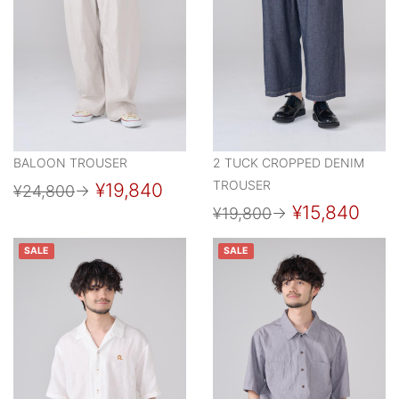
BALOON TROUSER
2 TUCK CROPPED DENIM
TROUSER
¥19,840
¥24,800
→
¥15,840
¥19,800
→
SALE
SALE