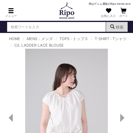
岡山デニム通販のRipo trenta anni
メニュー
お気に入り
カート
検索
HOME
MENS：メンズ
TOPS : トップス
T-SHIRT : Tシャツ
ログイン
新規会員登録
C/L LADDER LACE BLOUSE
（
）
MENS : メンズ
DENIM : デニム
PANTS : パンツ
TOPS : トップス
T-SHIRT : Tシャツ
KNIT : ニット
SHIRT : シャツ