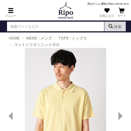
岡山デニム通販のRipo trenta anni
メニュー
お気に入り
カート
検索
HOME
MENS：メンズ
TOPS : トップス
ログイン
新規会員登録
コットンリネンニットポロ
（
）
MENS : メンズ
DENIM : デニム
PANTS : パンツ
TOPS : トップス
T-SHIRT : Tシャツ
KNIT : ニット
SHIRT : シャツ