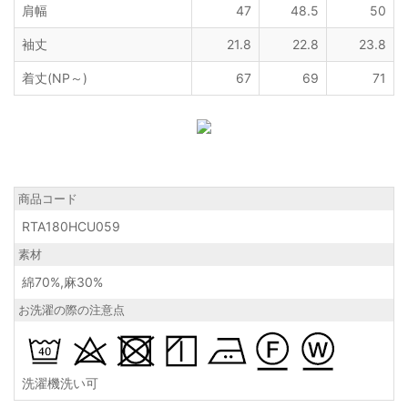
肩幅
47
48.5
50
袖丈
21.8
22.8
23.8
着丈(NP～)
67
69
71
商品コード
RTA180HCU059
素材
綿70%,麻30%
お洗濯の際の注意点
洗濯機洗い可