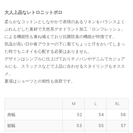
大人上品なレトロニットポロ
柔らかなコットンとしなやかで表情のあるリネンをバランスよく
ぶれんどした素材で天然系デオドラント加工「ロンフレッシュ」
による機能性も兼ね備えており抗菌防臭の機能が特徴です。
気温が高い日や春アウターの下に着てちょっと汗をかいてしまっ
た時でもニオイを心配する必要はありません。
デザインはシンプルに仕上げておりチノパンやデニムでカジュア
ルにも、スラックスなどで上品に合わせるスタイリングもオスス
メ。
夏場はショーツとの相性も抜群です。
M
L
XL
身幅
52
54
56
裾幅
53
55
57