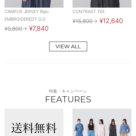
CAMPUS JERSEY Ripo
CONTRAST TEE
EMBROIDEREDT G.D
¥12,640
¥15,800
→
¥7,840
¥9,800
→
VIEW ALL
特集・キャンペーン
FEATURES