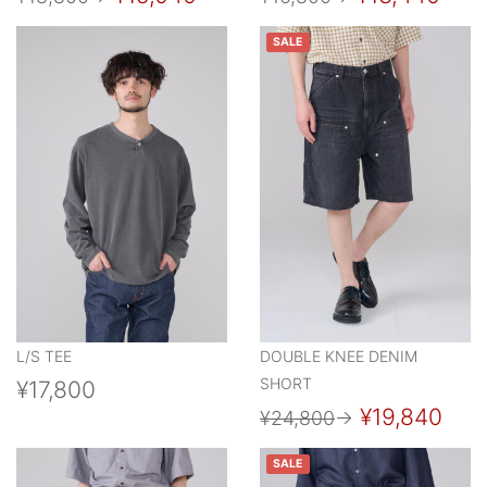
SALE
L/S TEE
DOUBLE KNEE DENIM
SHORT
¥17,800
¥19,840
¥24,800
→
SALE