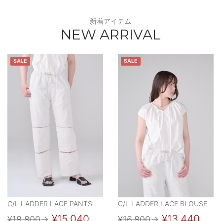
新着アイテム
NEW ARRIVAL
SALE
SALE
C/L LADDER LACE PANTS
C/L LADDER LACE BLOUSE
¥15,040
¥13,440
¥18,800
→
¥16,800
→