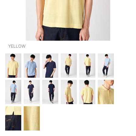
OUTERS : アウター
LADIES : レディース
DENIM : デニム
PANTS/SKIRT : パンツ・スカート
YELLOW
TOPS : トップス
OUTERS : アウター
OUTLET : アウトレット
MENS : メンズ
LADIES : レディース
新規会員登録
お買い物カゴ