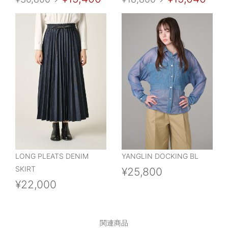
LONG PLEATS DENIM
YANGLIN DOCKING BL
SKIRT
¥25,800
¥22,000
関連商品