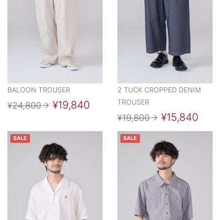
BALOON TROUSER
2 TUCK CROPPED DENIM
TROUSER
¥19,840
¥24,800
→
¥15,840
¥19,800
→
SALE
SALE