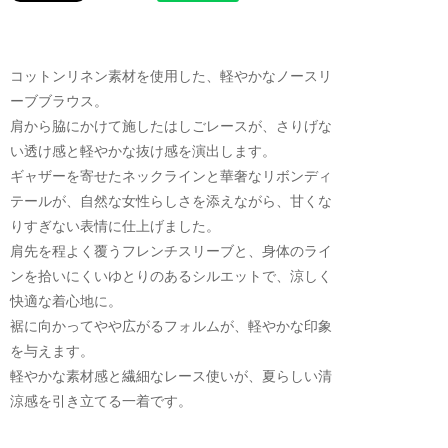
コットンリネン素材を使用した、軽やかなノースリ
ーブブラウス。
肩から脇にかけて施したはしごレースが、さりげな
い透け感と軽やかな抜け感を演出します。
ギャザーを寄せたネックラインと華奢なリボンディ
テールが、自然な女性らしさを添えながら、甘くな
りすぎない表情に仕上げました。
肩先を程よく覆うフレンチスリーブと、身体のライ
ンを拾いにくいゆとりのあるシルエットで、涼しく
快適な着心地に。
裾に向かってやや広がるフォルムが、軽やかな印象
を与えます。
軽やかな素材感と繊細なレース使いが、夏らしい清
涼感を引き立てる一着です。