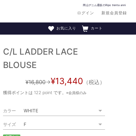
岡山デニム通販のRipo trenta anni
ログイン
新規会員登録
お気に入り
カート
C/L LADDER LACE
BLOUSE
¥13,440
¥16,800
→
（税込）
獲得ポイントは
122 point
です。
※会員様のみ
カラー
サイズ