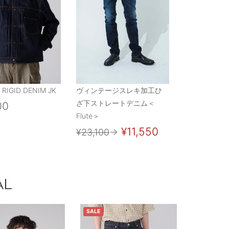
 RIGID DENIM JK
ヴィンテージスレキ加工ひ
ざ下ストレートデニム＜
00
Flute＞
¥11,550
¥23,100
→
AL
SALE