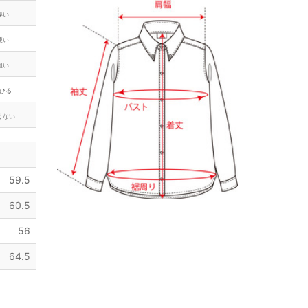
厚い
硬い
粗い
びる
けない
59.5
60.5
56
64.5