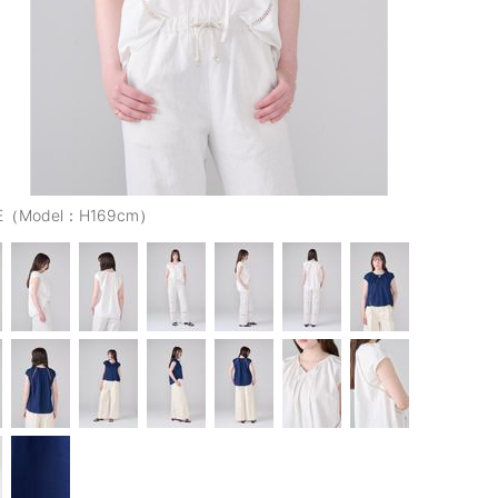
E（Model：H169cm）