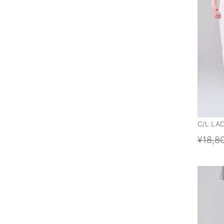
C/L LA
¥18,8