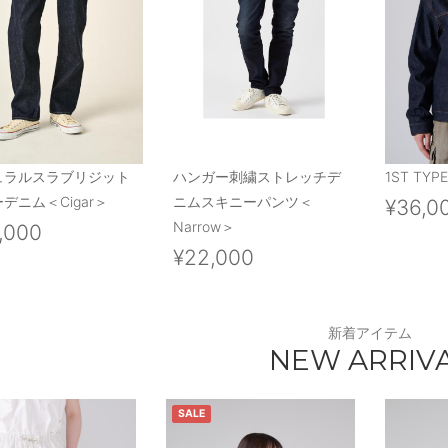
ュラルスラブリジット
ハンガー刺繍ストレッチデ
1ST TYPE
デニム＜Cigar＞
ニムスキニーパンツ＜
¥36,0
Narrow＞
,000
¥22,000
新着アイテム
NEW ARRIV
SALE