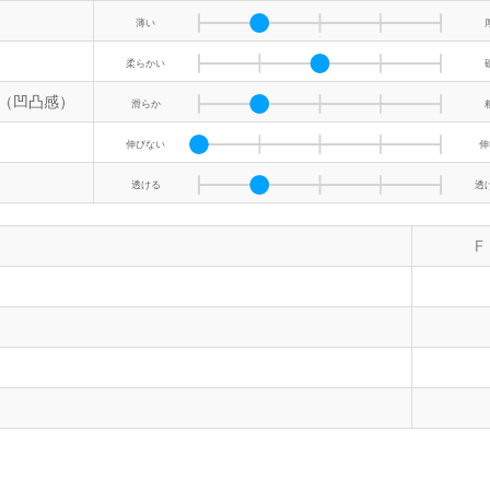
薄い
柔らかい
（凹凸感）
滑らか
伸びない
伸
透ける
透
F