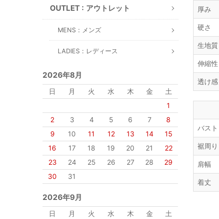
OUTLET : アウトレット
厚み
硬さ
MENS：メンズ
生地質
LADIES：レディース
伸縮性
2026年8月
透け感
日
月
火
水
木
金
土
1
2
3
4
5
6
7
8
バスト
9
10
11
12
13
14
15
裾周り
16
17
18
19
20
21
22
23
24
25
26
27
28
29
肩幅
30
31
着丈
2026年9月
日
月
火
水
木
金
土