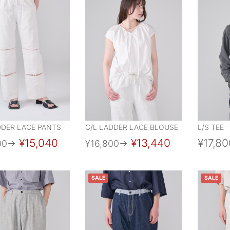
DDER LACE PANTS
C/L LADDER LACE BLOUSE
L/S TEE
¥15,040
¥13,440
¥17,80
00
→
¥16,800
→
SALE
SALE