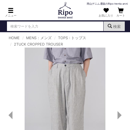
岡山デニム通販のRipo trenta anni
メニュー
お気に入り
カート
検索
HOME
MENS：メンズ
TOPS : トップス
ログイン
新規会員登録
2TUCK CROPPED TROUSER
（
）
MENS : メンズ
DENIM : デニム
PANTS : パンツ
TOPS : トップス
T-SHIRT : Tシャツ
KNIT : ニット
SHIRT : シャツ