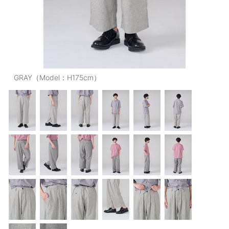
OUTERS : アウター
LADIES : レディース
DENIM : デニム
PANTS/SKIRT : パンツ・スカート
GRAY（Model：H175cm）
TOPS : トップス
OUTERS : アウター
OUTLET : アウトレット
MENS : メンズ
LADIES : レディース
新規会員登録
お買い物カゴ