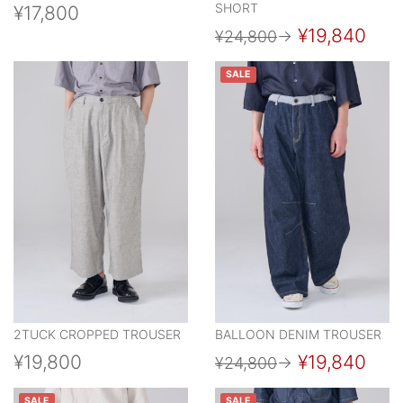
SHORT
¥17,800
¥19,840
¥24,800
→
SALE
2TUCK CROPPED TROUSER
BALLOON DENIM TROUSER
¥19,800
¥19,840
¥24,800
→
SALE
SALE