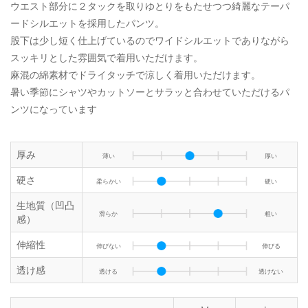
ウエスト部分に２タックを取りゆとりをもたせつつ綺麗なテーパ
ードシルエットを採用したパンツ。
股下は少し短く仕上げているのでワイドシルエットでありながら
スッキリとした雰囲気で着用いただけます。
麻混の綿素材でドライタッチで涼しく着用いただけます。
暑い季節にシャツやカットソーとサラッと合わせていただけるパ
ンツになっています
厚み
薄い
厚い
硬さ
柔らかい
硬い
生地質（凹凸
滑らか
粗い
感）
伸縮性
伸びない
伸びる
透け感
透ける
透けない