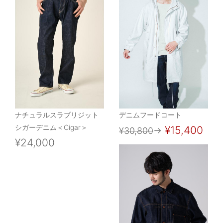
ナチュラルスラブリジット
デニムフードコート
シガーデニム＜Cigar＞
¥15,400
¥30,800
→
¥24,000