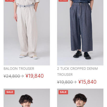
BALOON TROUSER
2 TUCK CROPPED DENIM
TROUSER
¥19,840
¥24,800
→
¥15,840
¥19,800
→
SALE
SALE