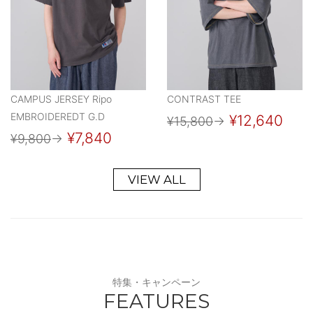
CAMPUS JERSEY Ripo
CONTRAST TEE
EMBROIDEREDT G.D
¥12,640
¥15,800
→
¥7,840
¥9,800
→
VIEW ALL
特集・キャンペーン
FEATURES