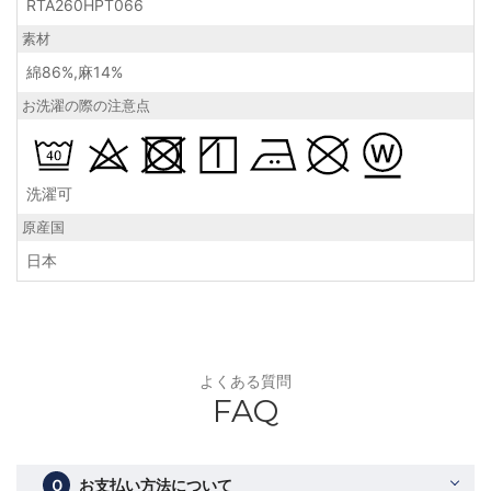
RTA260HPT066
素材
綿86%,麻14%
お洗濯の際の注意点
洗濯可
原産国
日本
よくある質問
FAQ
Ｑ
お支払い方法について