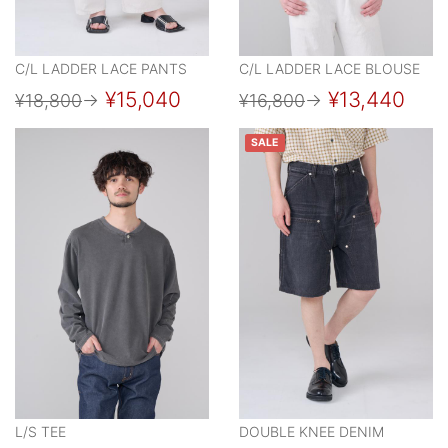
C/L LADDER LACE PANTS
C/L LADDER LACE BLOUSE
¥15,040
¥13,440
¥18,800
→
¥16,800
→
SALE
L/S TEE
DOUBLE KNEE DENIM