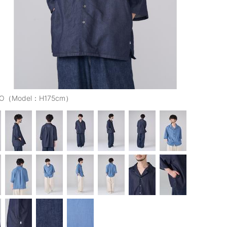
GO（Model：H175cm）