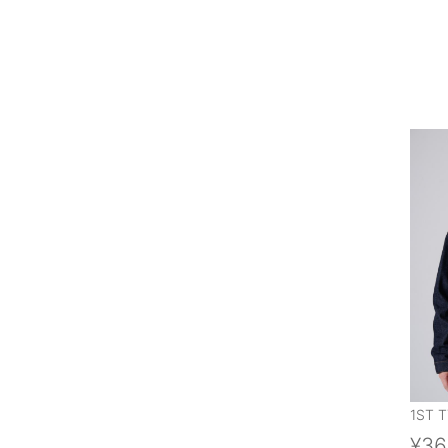
1ST T
¥36