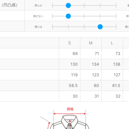
（凹凸感）
滑らか
伸びない
伸
透ける
透
S
M
L
69
71
73
130
134
138
119
123
127
58.5
60
61.5
30
31
32