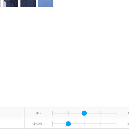
薄い
柔らかい