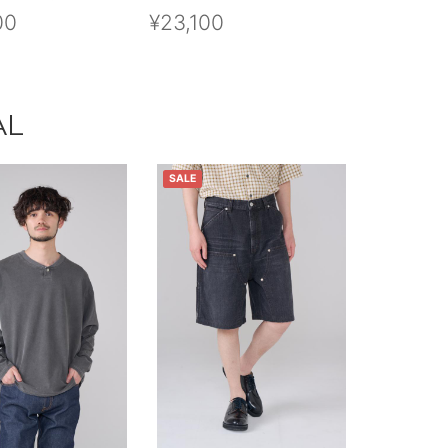
00
¥23,100
AL
SALE