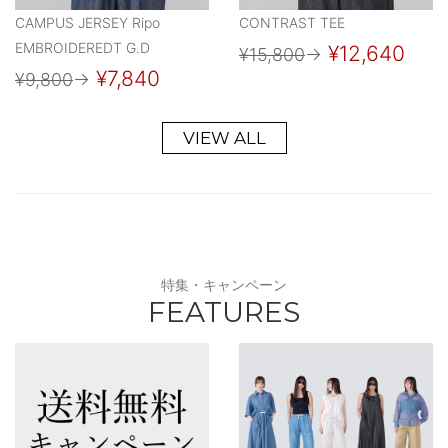
CAMPUS JERSEY Ripo
CONTRAST TEE
EMBROIDEREDT G.D
¥12,640
¥15,800
→
¥7,840
¥9,800
→
VIEW ALL
特集・キャンペーン
FEATURES