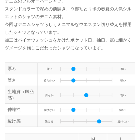
デニムのプルオーバーシャツ。
スタンドカラーで深めの前開き、９部袖とリポの春夏の人気シル
エットのシャツのデニム素材。
今回はデニムシャツらしくミニマルなウエスタン切り替えを採用
したシャツとなっています。
加工はバイオウォッシュをかけたポケット口、袖口、裾に細かく
ダメージを施しこだわったシャツになっています。
厚み
薄い
厚い
硬さ
柔らかい
硬い
生地質（凹凸
滑らか
粗い
感）
伸縮性
伸びない
伸びる
透け感
透ける
透けない
M
L