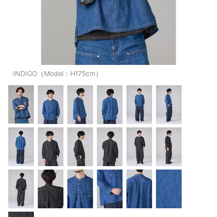
OUTERS : アウター
LADIES : レディース
DENIM : デニム
PANTS/SKIRT : パンツ・スカート
INDIGO（Model：H175cm）
TOPS : トップス
OUTERS : アウター
OUTLET : アウトレット
MENS : メンズ
LADIES : レディース
新規会員登録
お買い物カゴ