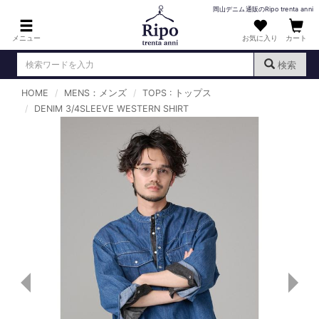
岡山デニム通販のRipo trenta anni
メニュー
お気に入り
カート
検索
HOME
MENS：メンズ
TOPS : トップス
ログイン
新規会員登録
DENIM 3/4SLEEVE WESTERN SHIRT
（
）
MENS : メンズ
DENIM : デニム
PANTS : パンツ
TOPS : トップス
T-SHIRT : Tシャツ
KNIT : ニット
SHIRT : シャツ