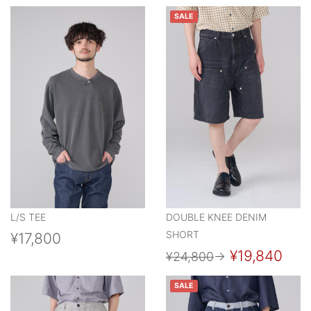
SALE
L/S TEE
DOUBLE KNEE DENIM
SHORT
¥17,800
¥19,840
¥24,800
→
SALE