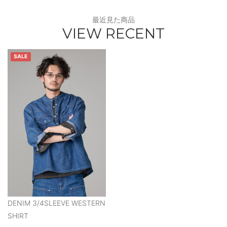
最近見た商品
VIEW RECENT
SALE
DENIM 3/4SLEEVE WESTERN
SHIRT