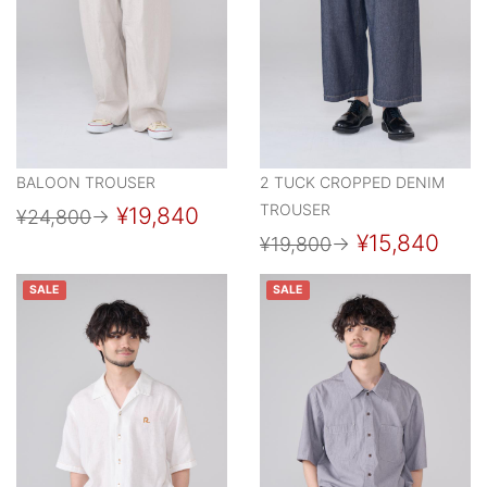
BALOON TROUSER
2 TUCK CROPPED DENIM
TROUSER
¥19,840
¥24,800
→
¥15,840
¥19,800
→
SALE
SALE