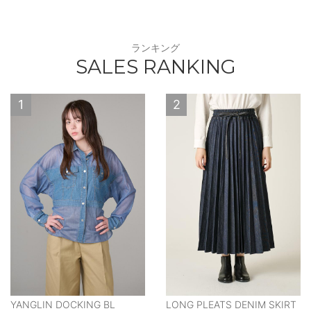
ランキング
SALES RANKING
1
2
YANGLIN DOCKING BL
LONG PLEATS DENIM SKIRT