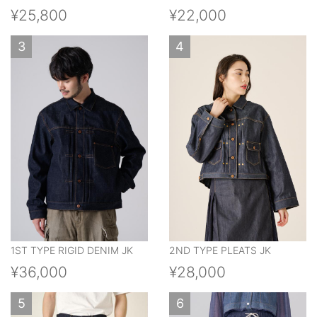
¥25,800
¥22,000
3
4
1ST TYPE RIGID DENIM JK
2ND TYPE PLEATS JK
¥36,000
¥28,000
5
6