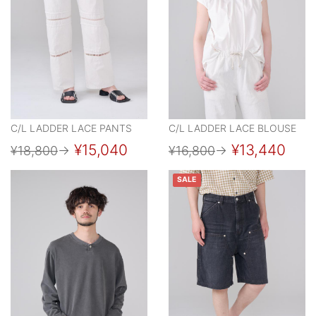
C/L LADDER LACE PANTS
C/L LADDER LACE BLOUSE
¥15,040
¥13,440
¥18,800
→
¥16,800
→
SALE