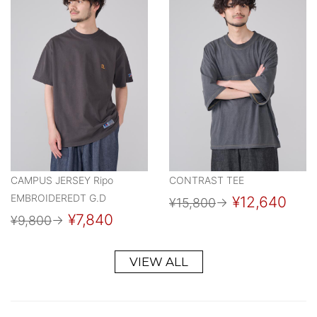
CAMPUS JERSEY Ripo
CONTRAST TEE
EMBROIDEREDT G.D
¥12,640
¥15,800
→
¥7,840
¥9,800
→
VIEW ALL