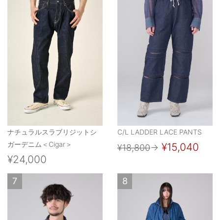
ナチュラルスラブリジットシ
C/L LADDER LACE PANTS
ガーデニム＜Cigar＞
¥15,040
¥18,800
→
¥24,000
7
8