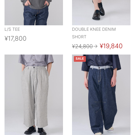
L/S TEE
DOUBLE KNEE DENIM
SHORT
¥17,800
¥19,840
¥24,800
→
SALE