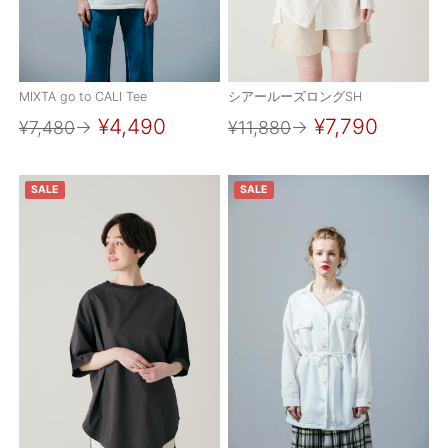
ご利用ガイド
特定商取引法に基づく表記
MIXTA go to CALI Tee
シアールーズロングSH
ご利用規約
¥4,490
¥7,790
¥7,480
→
¥11,880
→
お問い合わせ
SALE
SALE