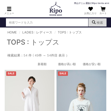
岡山デニム通販のRipo trenta anni
メニュー
お気に入り
カート
検索
HOME
LADIES : レディース
TOPS : トップス
ログイン
新規会員登録
（
）
TOPS : トップス
MENS : メンズ
検索結果：54 件 ( 49件 ～ 54件目 表示 ）
DENIM : デニム
新着順
価格が高い順
価格が安い順
PANTS : パンツ
SALE
SALE
TOPS : トップス
T-SHIRT : Tシャツ
KNIT : ニット
SHIRT : シャツ