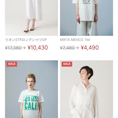
OUTERS : アウター
LADIES : レディース
DENIM : デニム
PANTS/SKIRT : パンツ・スカート
リネンSTRロングシャツOP
MIXTA MEXICO Tee
TOPS : トップス
¥10,430
¥4,490
¥17,380
→
¥7,480
→
OUTERS : アウター
SALE
SALE
OUTLET : アウトレット
MENS : メンズ
LADIES : レディース
新規会員登録
お買い物カゴ