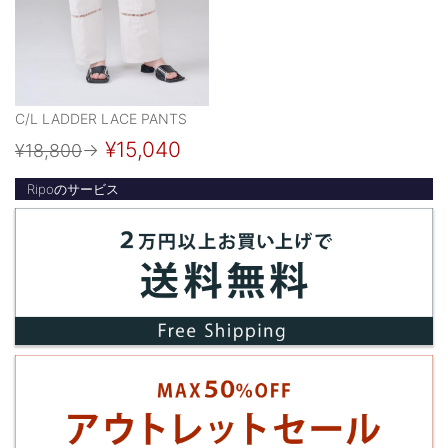
C/L LADDER LACE PANTS
¥15,040
¥18,800
→
Ripoのサービス