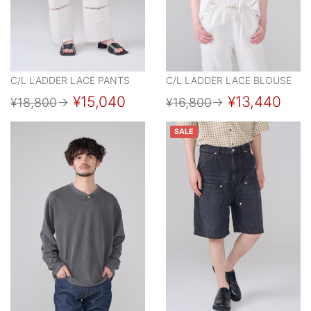
C/L LADDER LACE PANTS
C/L LADDER LACE BLOUSE
¥15,040
¥13,440
¥18,800
→
¥16,800
→
SALE