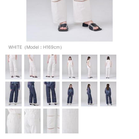
OUTERS : アウター
LADIES : レディース
DENIM : デニム
PANTS/SKIRT : パンツ・スカート
WHITE（Model：H169cm）
TOPS : トップス
OUTERS : アウター
OUTLET : アウトレット
MENS : メンズ
LADIES : レディース
新規会員登録
お買い物カゴ