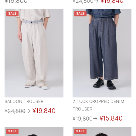
¥19,800
¥19,840
¥24,800
→
SALE
SALE
BALOON TROUSER
2 TUCK CROPPED DENIM
TROUSER
¥19,840
¥24,800
→
¥15,840
¥19,800
→
SALE
SALE