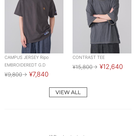
CAMPUS JERSEY Ripo
CONTRAST TEE
EMBROIDEREDT G.D
¥12,640
¥15,800
→
¥7,840
¥9,800
→
VIEW ALL