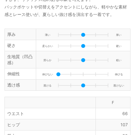
バックポケットや切替えをアクセントにしながら、軽やかな素材
感とレース使いが、夏らしい抜け感を演出する一着です。
厚み
薄い
厚い
硬さ
柔らかい
硬い
生地質（凹凸
滑らか
粗い
感）
伸縮性
伸びない
伸びる
透け感
透ける
透けない
Ｆ
ウエスト
66
ヒップ
107