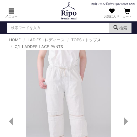
岡山デニム通販のRipo trenta anni
メニュー
お気に入り
カート
検索
HOME
LADIES : レディース
TOPS : トップス
ログイン
新規会員登録
C/L LADDER LACE PANTS
（
）
MENS : メンズ
DENIM : デニム
PANTS : パンツ
TOPS : トップス
T-SHIRT : Tシャツ
KNIT : ニット
SHIRT : シャツ