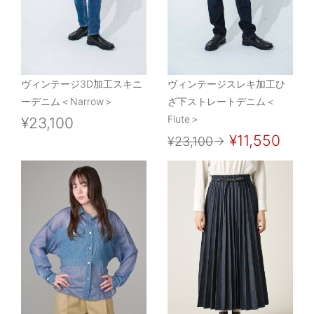
ヴィンテージ3D加工スキニ
ヴィンテージスレキ加工ひ
ーデニム＜Narrow＞
ざ下ストレートデニム＜
Flute＞
¥23,100
¥11,550
¥23,100
→