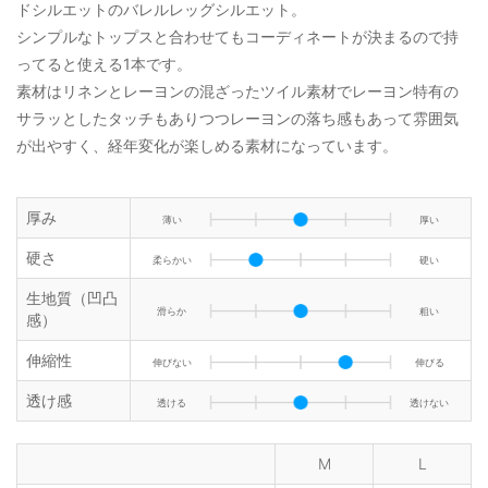
ドシルエットのバレルレッグシルエット。
シンプルなトップスと合わせてもコーディネートが決まるので持
ってると使える1本です。
素材はリネンとレーヨンの混ざったツイル素材でレーヨン特有の
サラッとしたタッチもありつつレーヨンの落ち感もあって雰囲気
が出やすく、経年変化が楽しめる素材になっています。
厚み
薄い
厚い
硬さ
柔らかい
硬い
生地質（凹凸
滑らか
粗い
感）
伸縮性
伸びない
伸びる
透け感
透ける
透けない
M
L