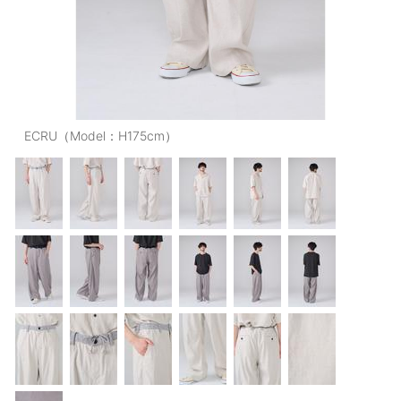
OUTERS : アウター
LADIES : レディース
DENIM : デニム
PANTS/SKIRT : パンツ・スカート
ECRU（Model：H175cm）
TOPS : トップス
OUTERS : アウター
OUTLET : アウトレット
MENS : メンズ
LADIES : レディース
新規会員登録
お買い物カゴ