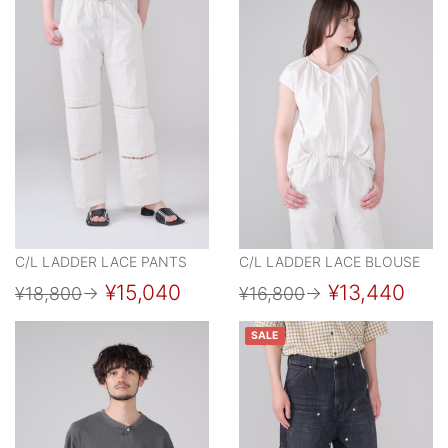
C/L LADDER LACE PANTS
C/L LADDER LACE BLOUSE
¥15,040
¥13,440
¥18,800
→
¥16,800
→
SALE