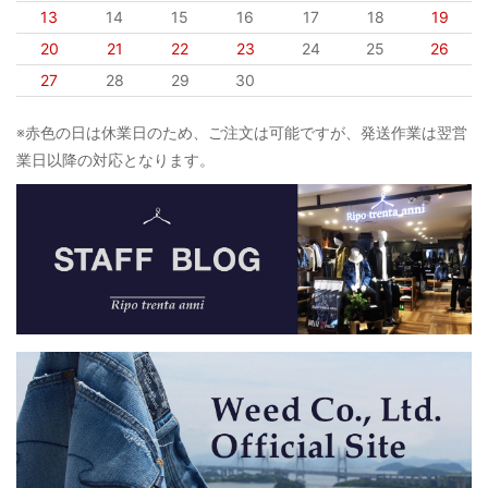
13
14
15
16
17
18
19
20
21
22
23
24
25
26
27
28
29
30
※赤色の日は休業日のため、ご注文は可能ですが、発送作業は翌営
業日以降の対応となります。