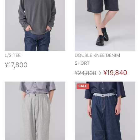
L/S TEE
DOUBLE KNEE DENIM
SHORT
¥17,800
¥19,840
¥24,800
→
SALE