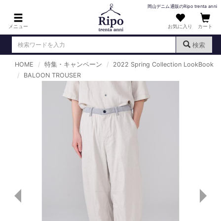
岡山デニム通販のRipo trenta anni
メニュー
お気に入り
カート
検索
HOME
特集・キャンペーン
2022 Spring Collection LookBook
ログイン
新規会員登録
BALOON TROUSER
（
）
MENS : メンズ
DENIM : デニム
PANTS : パンツ
TOPS : トップス
T-SHIRT : Tシャツ
KNIT : ニット
SHIRT : シャツ