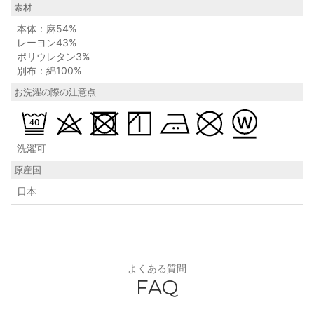
素材
本体：麻54%
レーヨン43%
ポリウレタン3%
別布：綿100%
お洗濯の際の注意点
洗濯可
原産国
日本
よくある質問
FAQ