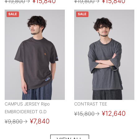
¥15,840
¥15,840
¥19,800
→
¥19,800
→
SALE
SALE
CAMPUS JERSEY Ripo
CONTRAST TEE
EMBROIDEREDT G.D
¥12,640
¥15,800
→
¥7,840
¥9,800
→