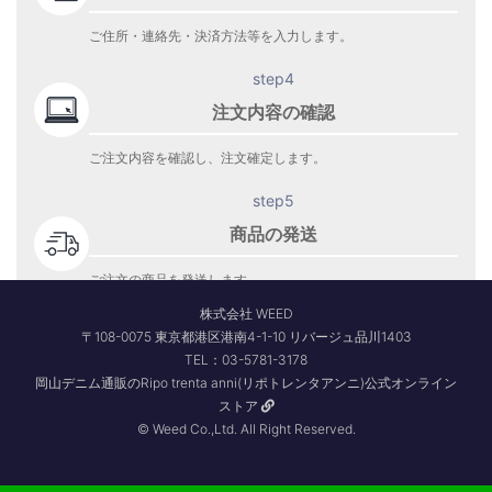
ご住所・連絡先・決済方法等を入力します。
step4
注文内容の確認
ご注文内容を確認し、注文確定します。
step5
商品の発送
ご注文の商品を発送します。
商品到着をお待ち下さい。
株式会社 WEED
〒108-0075 東京都港区港南4-1-10 リバージュ品川1403
TEL：03-5781-3178
岡山デニム通販のRipo trenta anni(リポトレンタアンニ)公式オンライン
ストア
© Weed Co.,Ltd. All Right Reserved.