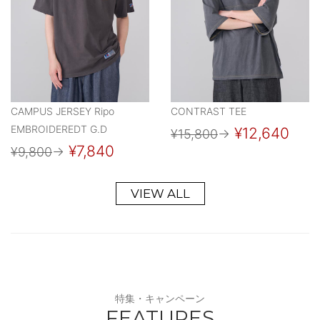
CAMPUS JERSEY Ripo
CONTRAST TEE
EMBROIDEREDT G.D
¥12,640
¥15,800
→
¥7,840
¥9,800
→
VIEW ALL
特集・キャンペーン
FEATURES