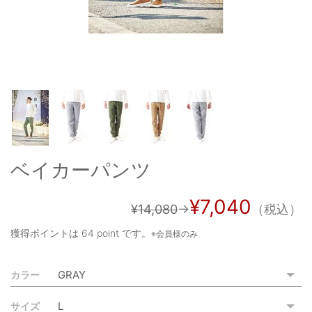
OUTERS : アウター
LADIES : レディース
DENIM : デニム
PANTS/SKIRT : パンツ・スカート
TOPS : トップス
OUTERS : アウター
ベイカーパンツ
OUTLET : アウトレット
¥7,040
MENS : メンズ
¥14,080
→
（税込）
LADIES : レディース
獲得ポイントは
64 point
です。
※会員様のみ
新規会員登録
カラー
お買い物カゴ
サイズ