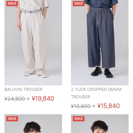
SALE
SALE
BALOON TROUSER
2 TUCK CROPPED DENIM
TROUSER
¥19,840
¥24,800
→
¥15,840
¥19,800
→
SALE
SALE