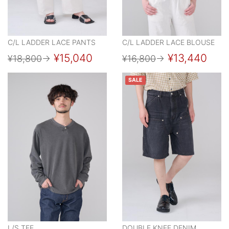
C/L LADDER LACE PANTS
C/L LADDER LACE BLOUSE
¥15,040
¥13,440
¥18,800
→
¥16,800
→
SALE
L/S TEE
DOUBLE KNEE DENIM