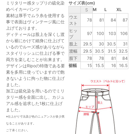
ミリタリー感タップリの硫化染
サイズ表(cm)
めベイカーパンツ
M
L
XL
S
素材は厚手でムラ糸を使用する
ウエ
78
81
84
87
事で表面はヴィンテージ風に仕
スト
上げております。
ヒッ
97
100
103
106
ディティールは股上を深くし渡
プ
から裾にかけて細身に仕上げて
股上
29.5
30
30.5
31
いるのでルーズ感がありながら
渡幅
29.5
30.5
31.5
32.5
スタイリッシュに仕上げる事で
股下
78
78
81
84
両方を楽しむことが出来ます。
裾幅
15
15.5
16
16.5
デザインはRipoの特徴である要
素を多用に使っていますので飽
きないように拘った物に仕上げ
ました。
加工は硫化染を用いるのでミリ
タリー感を全面に出し、カジュ
アル感を追求した1枚に仕上げ
ました。
※仕上がり寸法及び色のニュアンスが多少異
なることがあります。
ご了承ください。