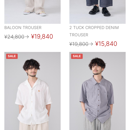
BALOON TROUSER
2 TUCK CROPPED DENIM
TROUSER
¥19,840
¥24,800
→
¥15,840
¥19,800
→
SALE
SALE