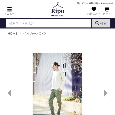
岡山デニム通販のRipo trenta anni
メニュー
お気に入り
カート
検索
HOME
ベイカーパンツ
ログイン
新規会員登録
（
）
MENS : メンズ
DENIM : デニム
PANTS : パンツ
TOPS : トップス
T-SHIRT : Tシャツ
KNIT : ニット
SHIRT : シャツ