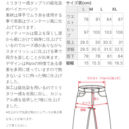
ミリタリー感タップリの硫化染
サイズ表(cm)
めベイカーパンツ
M
L
XL
S
素材は厚手でムラ糸を使用する
ウエ
78
81
84
87
事で表面はヴィンテージ風に仕
スト
上げております。
ヒッ
97
100
103
106
ディティールは股上を深くし渡
プ
から裾にかけて細身に仕上げて
股上
29.5
30
30.5
31
いるのでルーズ感がありながら
渡幅
29.5
30.5
31.5
32.5
スタイリッシュに仕上げる事で
股下
78
78
81
84
両方を楽しむことが出来ます。
裾幅
15
15.5
16
16.5
デザインはRipoの特徴である要
素を多用に使っていますので飽
きないように拘った物に仕上げ
ました。
加工は硫化染を用いるのでミリ
タリー感を全面に出し、カジュ
アル感を追求した1枚に仕上げ
ました。
※仕上がり寸法及び色のニュアンスが多少異
なることがあります。
ご了承ください。