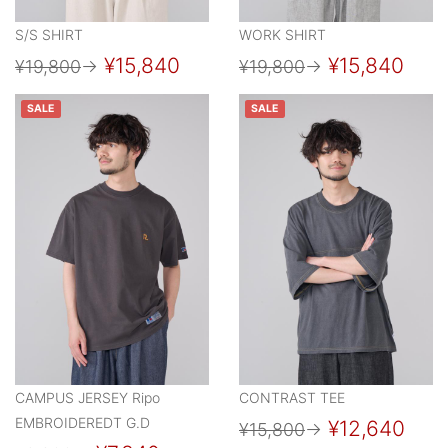
S/S SHIRT
WORK SHIRT
¥15,840
¥15,840
¥19,800
→
¥19,800
→
SALE
SALE
CAMPUS JERSEY Ripo
CONTRAST TEE
EMBROIDEREDT G.D
¥12,640
¥15,800
→