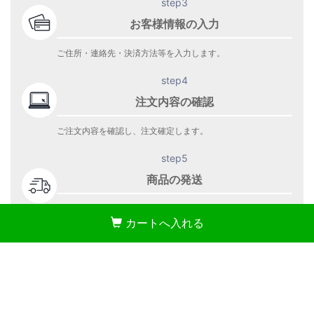
step3
お客様情報の入力
ご住所・連絡先・決済方法等を入力します。
step4
注文内容の確認
ご注文内容を確認し、注文確定します。
step5
商品の発送
ご注文の商品を発送します。
カートへ入れる
商品到着をお待ち下さい。
株式会社 WEED
〒108-0075 東京都港区港南4-1-10 リバージュ品川1403
TEL：03-5781-3178
岡山デニム通販のRipo trenta anni(リポトレンタアンニ)公式オンライン
ストア
© Weed Co.,Ltd. All Right Reserved.