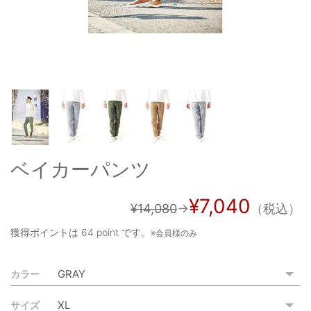
OUTERS : アウター
LADIES : レディース
DENIM : デニム
PANTS/SKIRT : パンツ・スカート
TOPS : トップス
OUTERS : アウター
ベイカーパンツ
OUTLET : アウトレット
¥7,040
MENS : メンズ
¥14,080
→
（税込）
LADIES : レディース
獲得ポイントは
64 point
です。
※会員様のみ
新規会員登録
カラー
お買い物カゴ
サイズ