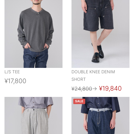
L/S TEE
DOUBLE KNEE DENIM
SHORT
¥17,800
¥19,840
¥24,800
→
SALE