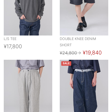
L/S TEE
DOUBLE KNEE DENIM
SHORT
¥17,800
¥19,840
¥24,800
→
SALE