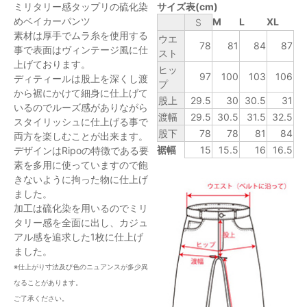
ミリタリー感タップリの硫化染
サイズ表(cm)
めベイカーパンツ
M
L
XL
S
素材は厚手でムラ糸を使用する
ウエ
78
81
84
87
事で表面はヴィンテージ風に仕
スト
上げております。
ヒッ
97
100
103
106
ディティールは股上を深くし渡
プ
から裾にかけて細身に仕上げて
股上
29.5
30
30.5
31
いるのでルーズ感がありながら
渡幅
29.5
30.5
31.5
32.5
スタイリッシュに仕上げる事で
股下
78
78
81
84
両方を楽しむことが出来ます。
裾幅
15
15.5
16
16.5
デザインはRipoの特徴である要
素を多用に使っていますので飽
きないように拘った物に仕上げ
ました。
加工は硫化染を用いるのでミリ
タリー感を全面に出し、カジュ
アル感を追求した1枚に仕上げ
ました。
※仕上がり寸法及び色のニュアンスが多少異
なることがあります。
ご了承ください。