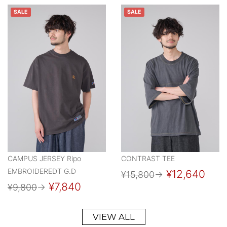
SALE
SALE
CAMPUS JERSEY Ripo
CONTRAST TEE
EMBROIDEREDT G.D
¥12,640
¥15,800
→
¥7,840
¥9,800
→
VIEW ALL