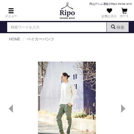
岡山デニム通販のRipo trenta anni
メニュー
お気に入り
カート
検索
HOME
ベイカーパンツ
ログイン
新規会員登録
（
）
MENS : メンズ
DENIM : デニム
PANTS : パンツ
TOPS : トップス
T-SHIRT : Tシャツ
KNIT : ニット
SHIRT : シャツ