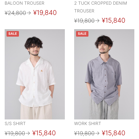
BALOON TROUSER
2 TUCK CROPPED DENIM
TROUSER
¥19,840
¥24,800
→
¥15,840
¥19,800
→
SALE
SALE
S/S SHIRT
WORK SHIRT
¥15,840
¥15,840
¥19,800
→
¥19,800
→