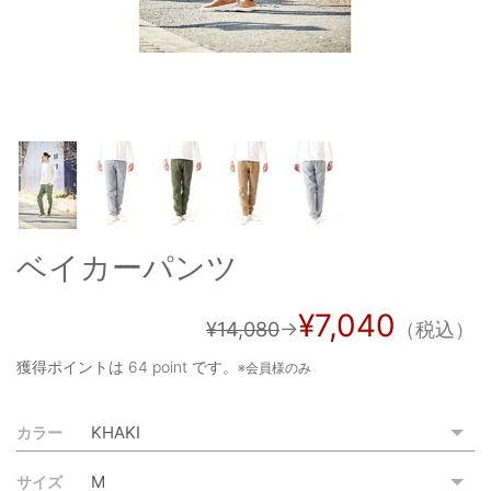
OUTERS : アウター
LADIES : レディース
DENIM : デニム
PANTS/SKIRT : パンツ・スカート
TOPS : トップス
OUTERS : アウター
ベイカーパンツ
OUTLET : アウトレット
¥7,040
MENS : メンズ
¥14,080
→
（税込）
LADIES : レディース
獲得ポイントは
64 point
です。
※会員様のみ
新規会員登録
カラー
お買い物カゴ
サイズ