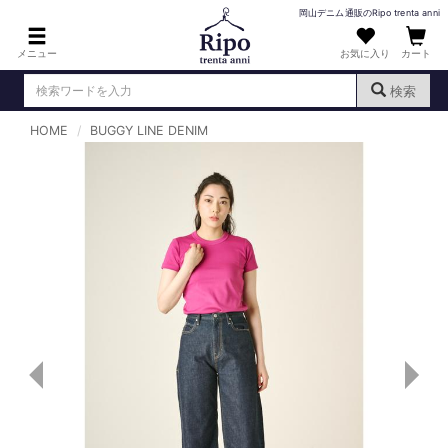
岡山デニム通販のRipo trenta anni
メニュー
お気に入り
カート
検索
HOME
BUGGY LINE DENIM
ログイン
新規会員登録
（
）
MENS : メンズ
DENIM : デニム
PANTS : パンツ
TOPS : トップス
T-SHIRT : Tシャツ
KNIT : ニット
SHIRT : シャツ