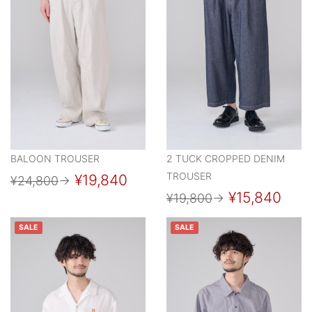
BALOON TROUSER
2 TUCK CROPPED DENIM
TROUSER
¥19,840
¥24,800
→
¥15,840
¥19,800
→
SALE
SALE