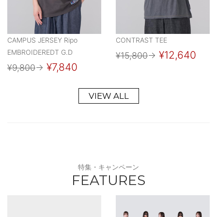
CAMPUS JERSEY Ripo
CONTRAST TEE
EMBROIDEREDT G.D
¥12,640
¥15,800
→
¥7,840
¥9,800
→
VIEW ALL
特集・キャンペーン
FEATURES