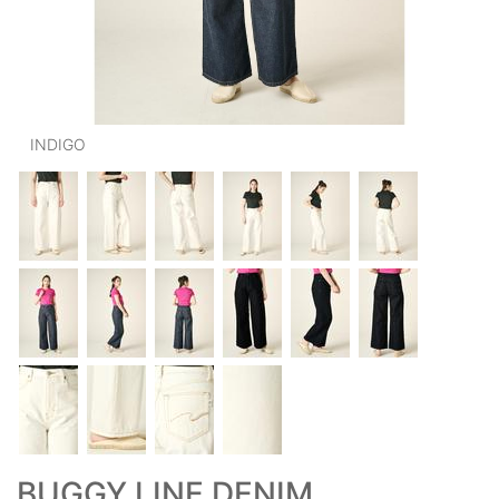
OUTERS : アウター
LADIES : レディース
DENIM : デニム
INDIGO
PANTS/SKIRT : パンツ・スカート
TOPS : トップス
OUTERS : アウター
OUTLET : アウトレット
MENS : メンズ
LADIES : レディース
新規会員登録
お買い物カゴ
BUGGY LINE DENIM