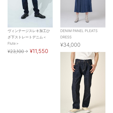
ヴィンテージスレキ加工ひ
DENIM PANEL PLEATS
ざ下ストレートデニム＜
DRESS
Flute＞
¥34,000
¥11,550
¥23,100
→