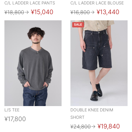
C/L LADDER LACE PANTS
C/L LADDER LACE BLOUSE
¥15,040
¥13,440
¥18,800
→
¥16,800
→
SALE
L/S TEE
DOUBLE KNEE DENIM
SHORT
¥17,800
¥19,840
¥24,800
→