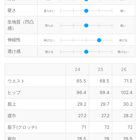
硬さ
柔らかい
硬い
生地質（凹凸
滑らか
粗い
感）
伸縮性
伸びない
伸びる
透け感
透ける
透けない
24
25
26
ウエスト
65.5
68.5
71.5
ヒップ
96.4
99.4
102.4
股上
29.2
29.7
30.2
渡巾
27.2
27.2
28.2
股下(クロッチ)
71
72
72
裾巾
28.5
29
29.5