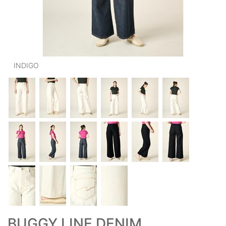
OUTERS : アウター
LADIES : レディース
DENIM : デニム
INDIGO
PANTS/SKIRT : パンツ・スカート
TOPS : トップス
OUTERS : アウター
OUTLET : アウトレット
MENS : メンズ
LADIES : レディース
新規会員登録
お買い物カゴ
BUGGY LINE DENIM