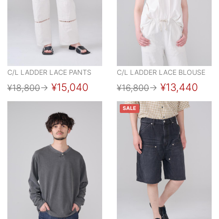
C/L LADDER LACE PANTS
C/L LADDER LACE BLOUSE
¥15,040
¥13,440
¥18,800
→
¥16,800
→
SALE