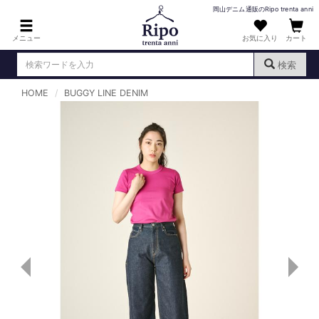
岡山デニム通販のRipo trenta anni
メニュー
お気に入り
カート
検索
HOME
BUGGY LINE DENIM
ログイン
新規会員登録
（
）
MENS : メンズ
DENIM : デニム
PANTS : パンツ
TOPS : トップス
T-SHIRT : Tシャツ
KNIT : ニット
SHIRT : シャツ