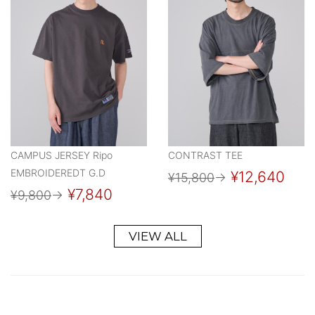
CAMPUS JERSEY Ripo
CONTRAST TEE
EMBROIDEREDT G.D
¥12,640
¥15,800
→
¥7,840
¥9,800
→
VIEW ALL