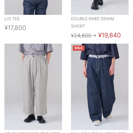
L/S TEE
DOUBLE KNEE DENIM
SHORT
¥17,800
¥19,840
¥24,800
→
SALE