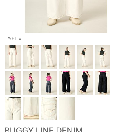
OUTERS : アウター
LADIES : レディース
DENIM : デニム
WHITE
PANTS/SKIRT : パンツ・スカート
TOPS : トップス
OUTERS : アウター
OUTLET : アウトレット
MENS : メンズ
LADIES : レディース
新規会員登録
お買い物カゴ
BUGGY LINE DENIM