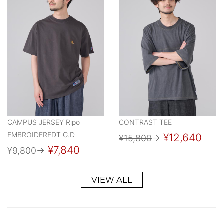
CAMPUS JERSEY Ripo
CONTRAST TEE
EMBROIDEREDT G.D
¥12,640
¥15,800
→
¥7,840
¥9,800
→
VIEW ALL