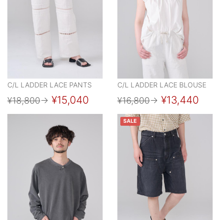
C/L LADDER LACE PANTS
C/L LADDER LACE BLOUSE
¥15,040
¥13,440
¥18,800
→
¥16,800
→
SALE