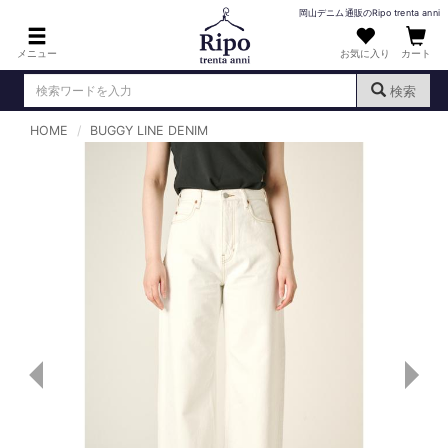
岡山デニム通販のRipo trenta anni
メニュー
お気に入り
カート
検索
HOME
BUGGY LINE DENIM
ログイン
新規会員登録
（
）
MENS : メンズ
DENIM : デニム
PANTS : パンツ
TOPS : トップス
T-SHIRT : Tシャツ
KNIT : ニット
SHIRT : シャツ