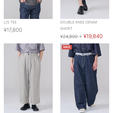
L/S TEE
DOUBLE KNEE DENIM
SHORT
¥17,800
¥19,840
¥24,800
→
SALE