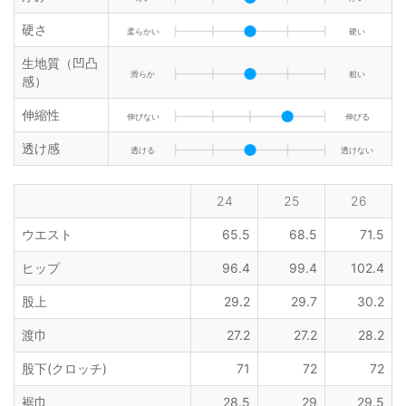
硬さ
柔らかい
硬い
生地質（凹凸
滑らか
粗い
感）
伸縮性
伸びない
伸びる
透け感
透ける
透けない
24
25
26
ウエスト
65.5
68.5
71.5
ヒップ
96.4
99.4
102.4
股上
29.2
29.7
30.2
渡巾
27.2
27.2
28.2
股下(クロッチ)
71
72
72
裾巾
28.5
29
29.5