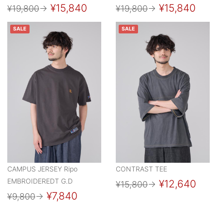
¥15,840
¥15,840
¥19,800
→
¥19,800
→
SALE
SALE
CAMPUS JERSEY Ripo
CONTRAST TEE
EMBROIDEREDT G.D
¥12,640
¥15,800
→
¥7,840
¥9,800
→