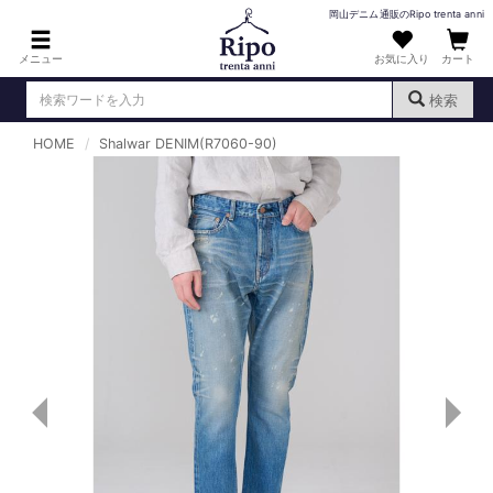
岡山デニム通販のRipo trenta anni
メニュー
お気に入り
カート
検索
HOME
Shalwar DENIM(R7060-90)
ログイン
新規会員登録
（
）
MENS : メンズ
DENIM : デニム
PANTS : パンツ
TOPS : トップス
T-SHIRT : Tシャツ
KNIT : ニット
SHIRT : シャツ