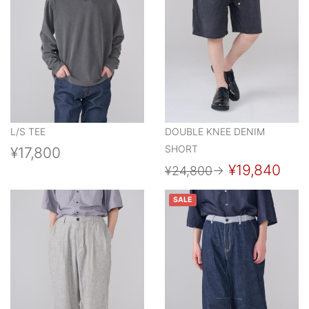
L/S TEE
DOUBLE KNEE DENIM
SHORT
¥17,800
¥19,840
¥24,800
→
SALE