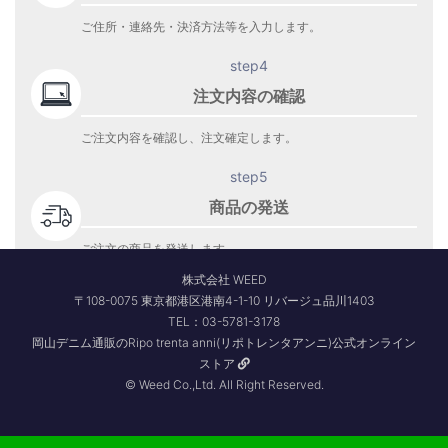
ご住所・連絡先・決済方法等を入力します。
step4
注文内容の確認
ご注文内容を確認し、注文確定します。
step5
商品の発送
ご注文の商品を発送します。
商品到着をお待ち下さい。
株式会社 WEED
〒108-0075 東京都港区港南4-1-10 リバージュ品川1403
TEL：03-5781-3178
岡山デニム通販のRipo trenta anni(リポトレンタアンニ)公式オンライン
ストア
© Weed Co.,Ltd. All Right Reserved.