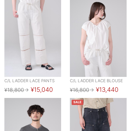
C/L LADDER LACE PANTS
C/L LADDER LACE BLOUSE
¥15,040
¥13,440
¥18,800
→
¥16,800
→
SALE