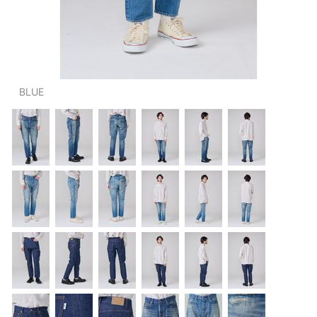
OUTERS : アウター
LADIES : レディース
DENIM : デニム
BLUE
PANTS/SKIRT : パンツ・スカート
TOPS : トップス
OUTERS : アウター
OUTLET : アウトレット
MENS : メンズ
LADIES : レディース
新規会員登録
お買い物カゴ