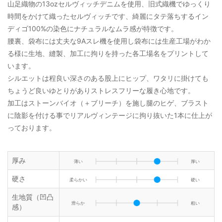
山足織物の13ozセルヴィッチデニムを使用、旧式織機でゆっくり
時間をかけて織ったセルヴィッチです、綺麗にタテ落ちするイン
ディゴ100%の染色にナチュラルなムラ感が特徴です。
腰裏、袋布には丈夫な9Aスレ機を使用し袋布には生産工場がわか
る様に生地、縫製、加工に拘りを持った各工場名をプリントして
います。
シルエットは程良い深さのある股上にヒップ、ワタリに掛けても
ちょうど良いゆとりがありストレスフリーな履き心地です。
加工はストーンバイオ（＋ブリーチ）を施し腿のヒゲ、ブラスト
に陰影を付ける事でリアルヴィンテージに拘り抜いた1本に仕上が
っております。
厚み
薄い
厚い
硬さ
柔らかい
硬い
生地質（凹凸
滑らか
粗い
感）