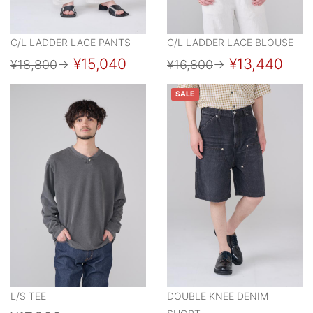
C/L LADDER LACE PANTS
C/L LADDER LACE BLOUSE
¥15,040
¥13,440
¥18,800
→
¥16,800
→
SALE
L/S TEE
DOUBLE KNEE DENIM