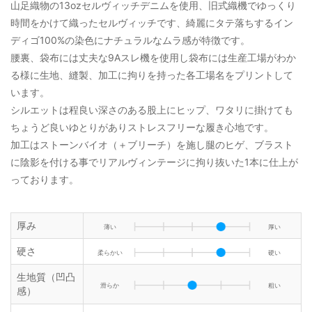
山足織物の13ozセルヴィッチデニムを使用、旧式織機でゆっくり
時間をかけて織ったセルヴィッチです、綺麗にタテ落ちするイン
ディゴ100%の染色にナチュラルなムラ感が特徴です。
腰裏、袋布には丈夫な9Aスレ機を使用し袋布には生産工場がわか
る様に生地、縫製、加工に拘りを持った各工場名をプリントして
います。
シルエットは程良い深さのある股上にヒップ、ワタリに掛けても
ちょうど良いゆとりがありストレスフリーな履き心地です。
加工はストーンバイオ（＋ブリーチ）を施し腿のヒゲ、ブラスト
に陰影を付ける事でリアルヴィンテージに拘り抜いた1本に仕上が
っております。
厚み
薄い
厚い
硬さ
柔らかい
硬い
生地質（凹凸
滑らか
粗い
感）