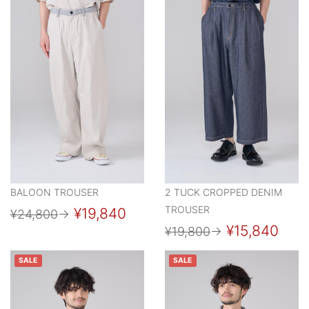
BALOON TROUSER
2 TUCK CROPPED DENIM
TROUSER
¥19,840
¥24,800
→
¥15,840
¥19,800
→
SALE
SALE