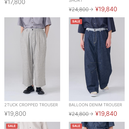
SHORT
¥17,800
¥19,840
¥24,800
→
SALE
2TUCK CROPPED TROUSER
BALLOON DENIM TROUSER
¥19,800
¥19,840
¥24,800
→
SALE
SALE