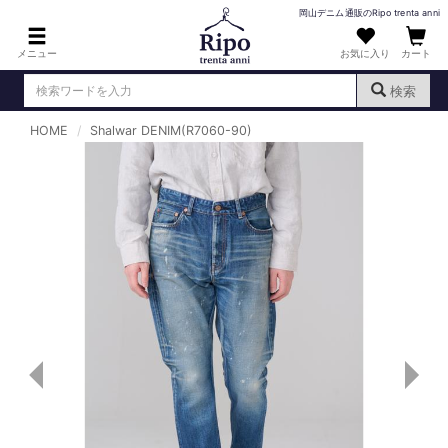
岡山デニム通販のRipo trenta anni
メニュー
お気に入り
カート
検索
HOME
Shalwar DENIM(R7060-90)
ログイン
新規会員登録
（
）
MENS : メンズ
DENIM : デニム
PANTS : パンツ
TOPS : トップス
T-SHIRT : Tシャツ
KNIT : ニット
SHIRT : シャツ