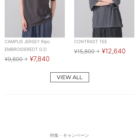
CAMPUS JERSEY Ripo
CONTRAST TEE
EMBROIDEREDT G.D
¥12,640
¥15,800
→
¥7,840
¥9,800
→
VIEW ALL
特集・キャンペーン