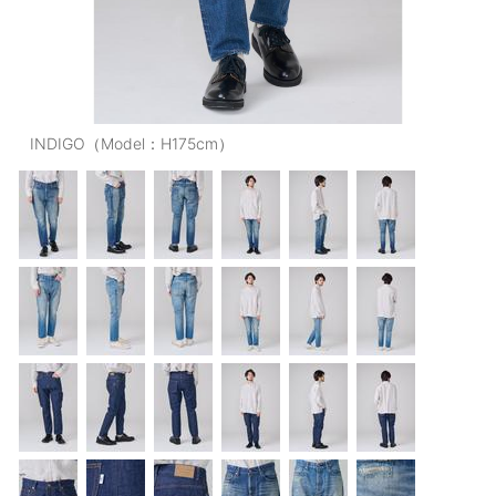
OUTERS : アウター
LADIES : レディース
DENIM : デニム
INDIGO（Model：H175cm）
PANTS/SKIRT : パンツ・スカート
TOPS : トップス
OUTERS : アウター
OUTLET : アウトレット
MENS : メンズ
LADIES : レディース
新規会員登録
お買い物カゴ