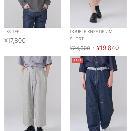
L/S TEE
DOUBLE KNEE DENIM
SHORT
¥17,800
¥19,840
¥24,800
→
SALE