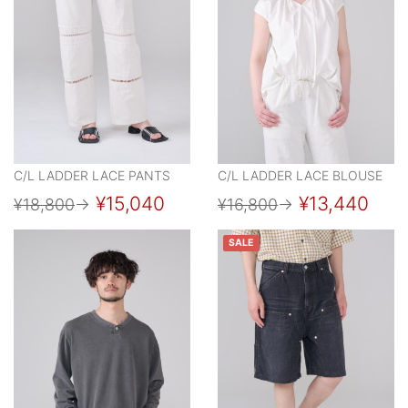
C/L LADDER LACE PANTS
C/L LADDER LACE BLOUSE
¥15,040
¥13,440
¥18,800
→
¥16,800
→
SALE