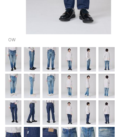
OUTERS : アウター
LADIES : レディース
DENIM : デニム
OW
PANTS/SKIRT : パンツ・スカート
TOPS : トップス
OUTERS : アウター
OUTLET : アウトレット
MENS : メンズ
LADIES : レディース
新規会員登録
お買い物カゴ