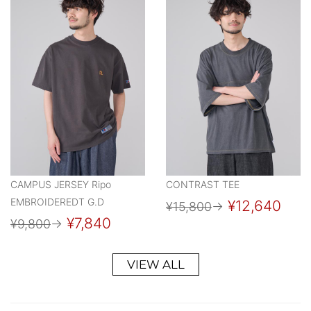
CAMPUS JERSEY Ripo
CONTRAST TEE
EMBROIDEREDT G.D
¥12,640
¥15,800
→
¥7,840
¥9,800
→
VIEW ALL