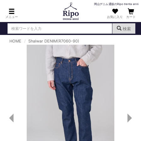
岡山デニム通販のRipo trenta anni
メニュー
お気に入り
カート
検索
HOME
Shalwar DENIM(R7060-90)
ログイン
新規会員登録
（
）
MENS : メンズ
DENIM : デニム
PANTS : パンツ
TOPS : トップス
T-SHIRT : Tシャツ
KNIT : ニット
SHIRT : シャツ