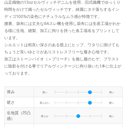
山足織物の13ozセルヴィッチデニムを使用、旧式織機でゆっくり
時間をかけて織ったセルヴィッチです、綺麗にタテ落ちするイン
ディゴ100%の染色にナチュラルなムラ感が特徴です。
腰裏、袋布には丈夫な9Aスレ機を使用し袋布には生産工場がわか
る様に生地、縫製、加工に拘りを持った各工場名をプリントして
います。
シルエットは程良い深さのある股上にヒップ、ワタリに掛けても
ちょうど良いゆとりがありストレスフリーな履き心地です。
加工はストーンバイオ（＋ブリーチ）を施し腿のヒゲ、ブラスト
に陰影を付ける事でリアルヴィンテージに拘り抜いた1本に仕上が
っております。
厚み
薄い
厚い
硬さ
柔らかい
硬い
生地質（凹凸
滑らか
粗い
感）