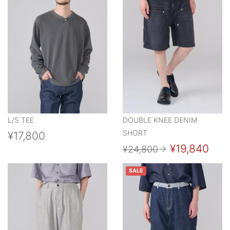
L/S TEE
DOUBLE KNEE DENIM
SHORT
¥17,800
¥19,840
¥24,800
→
SALE