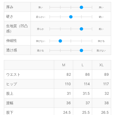
厚み
薄い
厚い
硬さ
柔らかい
硬い
生地質（凹凸
滑らか
粗い
感）
伸縮性
伸びない
伸びる
透け感
透ける
透けない
M
L
XL
ウエスト
82
86
89
ヒップ
110
114
117
股上
31
31.5
32
渡幅
36
37
38
股下
24.5
25.5
26.5