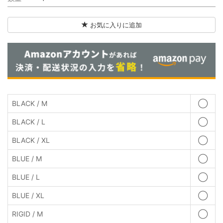
お気に入りに追加
BLACK / M
◯
BLACK / L
◯
BLACK / XL
◯
BLUE / M
◯
BLUE / L
◯
BLUE / XL
◯
RIGID / M
◯