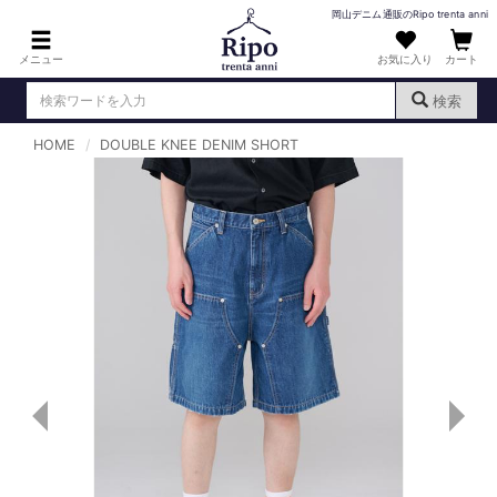
岡山デニム通販のRipo trenta anni
メニュー
お気に入り
カート
検索
HOME
DOUBLE KNEE DENIM SHORT
ログイン
新規会員登録
（
）
MENS : メンズ
DENIM : デニム
PANTS : パンツ
TOPS : トップス
T-SHIRT : Tシャツ
KNIT : ニット
SHIRT : シャツ