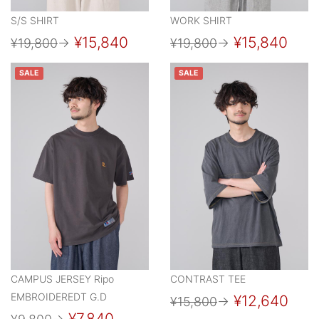
S/S SHIRT
WORK SHIRT
¥15,840
¥15,840
¥19,800
→
¥19,800
→
SALE
SALE
CAMPUS JERSEY Ripo
CONTRAST TEE
EMBROIDEREDT G.D
¥12,640
¥15,800
→
¥7,840