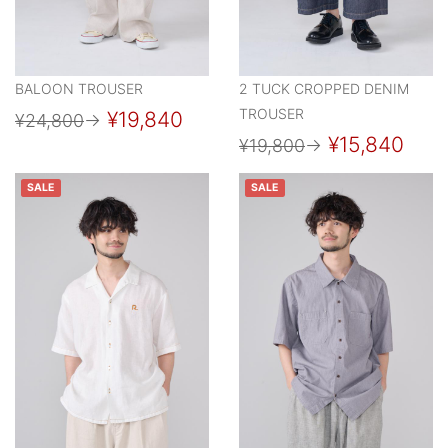
BALOON TROUSER
2 TUCK CROPPED DENIM
TROUSER
¥19,840
¥24,800
→
¥15,840
¥19,800
→
SALE
SALE