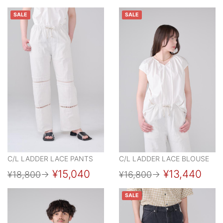
SALE
SALE
C/L LADDER LACE PANTS
C/L LADDER LACE BLOUSE
¥15,040
¥13,440
¥18,800
→
¥16,800
→
SALE