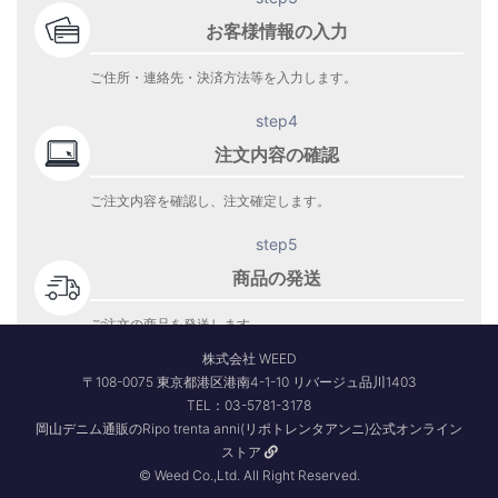
お客様情報の入力
ご住所・連絡先・決済方法等を入力します。
step4
注文内容の確認
ご注文内容を確認し、注文確定します。
step5
商品の発送
ご注文の商品を発送します。
商品到着をお待ち下さい。
株式会社 WEED
〒108-0075 東京都港区港南4-1-10 リバージュ品川1403
TEL：03-5781-3178
岡山デニム通販のRipo trenta anni(リポトレンタアンニ)公式オンライン
ストア
© Weed Co.,Ltd. All Right Reserved.