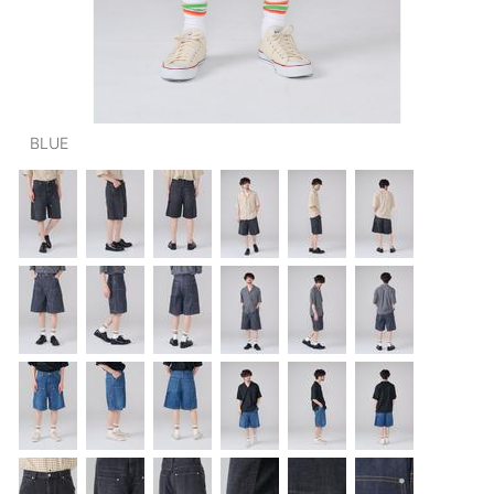
OUTERS : アウター
LADIES : レディース
DENIM : デニム
BLUE
PANTS/SKIRT : パンツ・スカート
TOPS : トップス
OUTERS : アウター
OUTLET : アウトレット
MENS : メンズ
LADIES : レディース
新規会員登録
お買い物カゴ