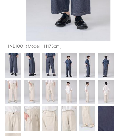
OUTERS : アウター
LADIES : レディース
DENIM : デニム
PANTS/SKIRT : パンツ・スカート
INDIGO（Model：H175cm）
TOPS : トップス
OUTERS : アウター
OUTLET : アウトレット
MENS : メンズ
LADIES : レディース
新規会員登録
お買い物カゴ