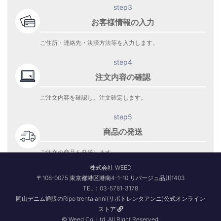
step3
お客様情報の入力
ご住所・連絡先・決済方法等を入力します。
step4
注文内容の確認
ご注文内容を確認し、注文確定します。
step5
商品の発送
ご注文の商品を発送します。
商品到着をお待ち下さい。
株式会社 WEED
〒108-0075 東京都港区港南4-1-10 リバージュ品川1403
TEL：03-5781-3178
岡山デニム通販のRipo trenta anni(リポトレンタアンニ)公式オンライン
ストア
© Weed Co.,Ltd. All Right Reserved.