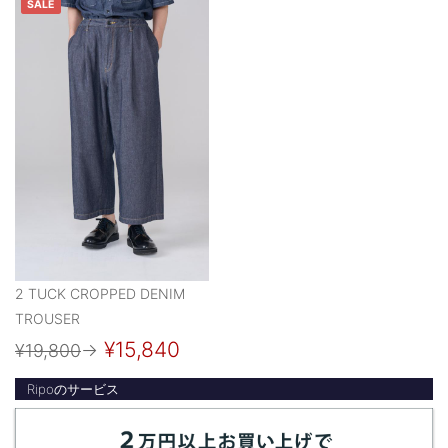
SALE
2 TUCK CROPPED DENIM
TROUSER
¥15,840
¥19,800
→
Ripoのサービス