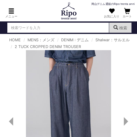
岡山デニム通販のRipo trenta anni
メニュー
お気に入り
カート
検索
HOME
MENS：メンズ
DENIM : デニム
Shalwar：サルエル
ログイン
新規会員登録
2 TUCK CROPPED DENIM TROUSER
（
）
MENS : メンズ
DENIM : デニム
PANTS : パンツ
TOPS : トップス
T-SHIRT : Tシャツ
KNIT : ニット
SHIRT : シャツ