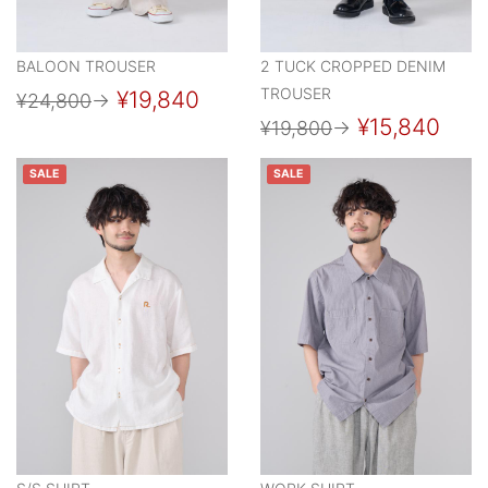
BALOON TROUSER
2 TUCK CROPPED DENIM
TROUSER
¥19,840
¥24,800
→
¥15,840
¥19,800
→
SALE
SALE