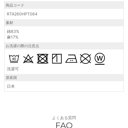
商品コード
RTA260HPT064
素材
綿83%
麻17%
お洗濯の際の注意点
洗濯可
原産国
日本
よくある質問
FAQ