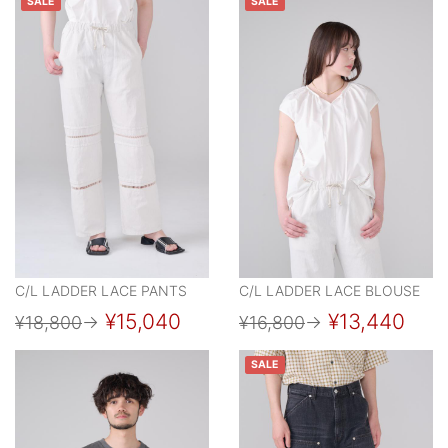
SALE
SALE
C/L LADDER LACE PANTS
C/L LADDER LACE BLOUSE
¥15,040
¥13,440
¥18,800
→
¥16,800
→
SALE