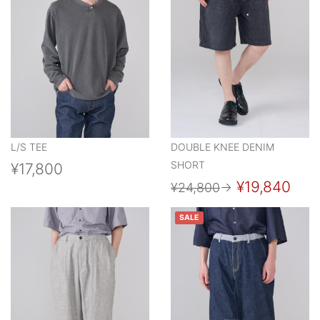
L/S TEE
DOUBLE KNEE DENIM
SHORT
¥17,800
¥19,840
¥24,800
→
SALE