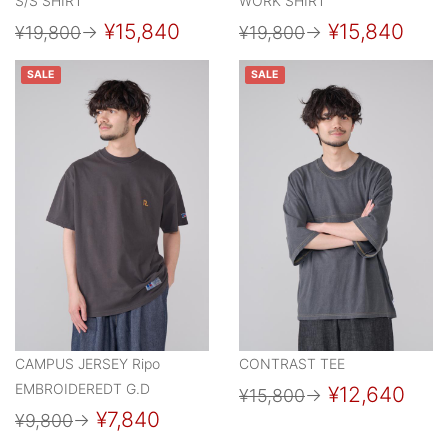
S/S SHIRT
WORK SHIRT
¥15,840
¥15,840
¥19,800
→
¥19,800
→
SALE
SALE
CAMPUS JERSEY Ripo
CONTRAST TEE
EMBROIDEREDT G.D
¥12,640
¥15,800
→
¥7,840
¥9,800
→