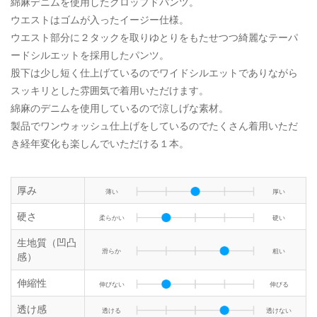
綿麻デニムを使用したクロップドパンツ。
ウエストはゴムが入ったイージー仕様。
ウエスト部分に２タックを取りゆとりをもたせつつ綺麗なテーパ
ードシルエットを採用したパンツ。
股下は少し短く仕上げているのでワイドシルエットでありながら
スッキリとした雰囲気で着用いただけます。
綿麻のデニムを使用しているので涼しげな素材。
製品でワンウォッシュ仕上げをしているのでたくさん着用いただ
き経年変化も楽しんでいただける１本。
厚み
薄い
厚い
硬さ
柔らかい
硬い
生地質（凹凸
滑らか
粗い
感）
伸縮性
伸びない
伸びる
透け感
透ける
透けない