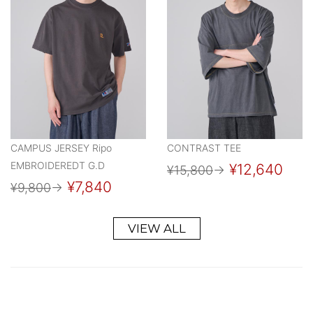
CAMPUS JERSEY Ripo
CONTRAST TEE
EMBROIDEREDT G.D
¥12,640
¥15,800
→
¥7,840
¥9,800
→
VIEW ALL