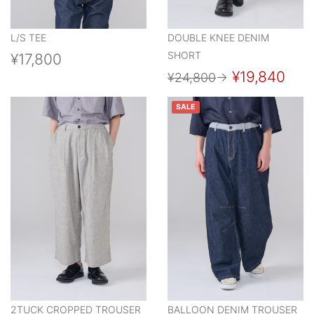
L/S TEE
DOUBLE KNEE DENIM
SHORT
¥17,800
¥19,840
¥24,800
→
SALE
2TUCK CROPPED TROUSER
BALLOON DENIM TROUSER