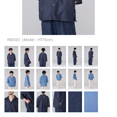
OUTERS : アウター
LADIES : レディース
DENIM : デニム
PANTS/SKIRT : パンツ・スカート
INDIGO（Model：H175cm）
TOPS : トップス
OUTERS : アウター
OUTLET : アウトレット
MENS : メンズ
LADIES : レディース
新規会員登録
お買い物カゴ