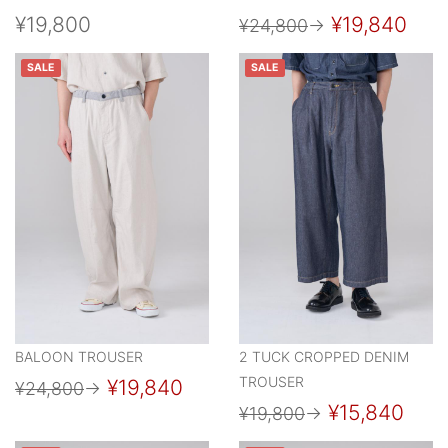
¥19,800
¥19,840
¥24,800
→
SALE
SALE
BALOON TROUSER
2 TUCK CROPPED DENIM
TROUSER
¥19,840
¥24,800
→
¥15,840
¥19,800
→