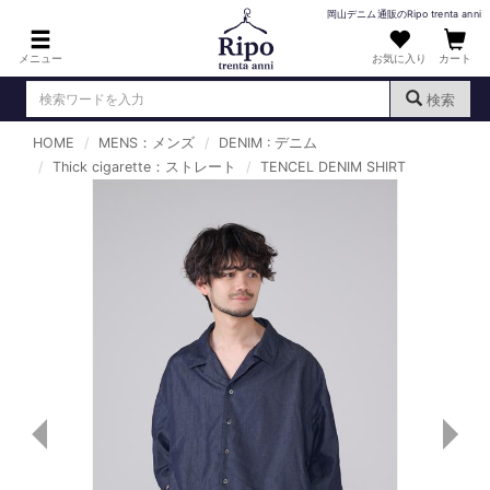
岡山デニム通販のRipo trenta anni
メニュー
お気に入り
カート
検索
HOME
MENS：メンズ
DENIM : デニム
ログイン
新規会員登録
Thick cigarette：ストレート
（
）
TENCEL DENIM SHIRT
MENS : メンズ
DENIM : デニム
PANTS : パンツ
TOPS : トップス
T-SHIRT : Tシャツ
KNIT : ニット
SHIRT : シャツ