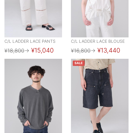
C/L LADDER LACE PANTS
C/L LADDER LACE BLOUSE
¥15,040
¥13,440
¥18,800
→
¥16,800
→
SALE