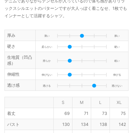
デニムでありながらテンセルが入っているので落ち感がありリラ
ックスシルエットのパターンですが大人っぽく着こなせ、1枚でも
インナーとして活躍するシャツ。
厚み
薄い
厚い
硬さ
柔らかい
硬い
生地質（凹凸
滑らか
粗い
感）
伸縮性
伸びない
伸びる
透け感
透ける
透けない
S
M
L
XL
着丈
69
71
73
75
バスト
130
134
138
142