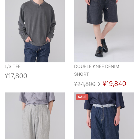
L/S TEE
DOUBLE KNEE DENIM
SHORT
¥17,800
¥19,840
¥24,800
→
SALE