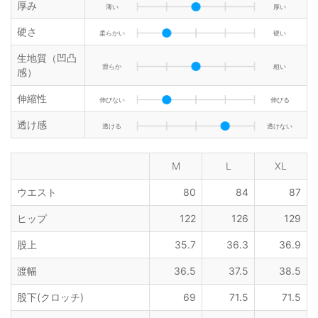
厚み
薄い
厚い
硬さ
柔らかい
硬い
生地質（凹凸
滑らか
粗い
感）
伸縮性
伸びない
伸びる
透け感
透ける
透けない
M
L
XL
ウエスト
80
84
87
ヒップ
122
126
129
股上
35.7
36.3
36.9
渡幅
36.5
37.5
38.5
股下(クロッチ)
69
71.5
71.5