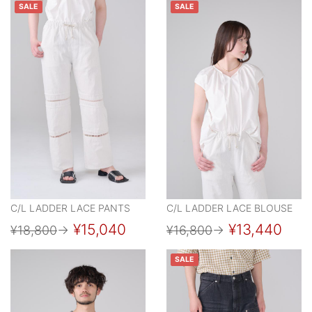
SALE
SALE
C/L LADDER LACE PANTS
C/L LADDER LACE BLOUSE
¥15,040
¥13,440
¥18,800
→
¥16,800
→
SALE