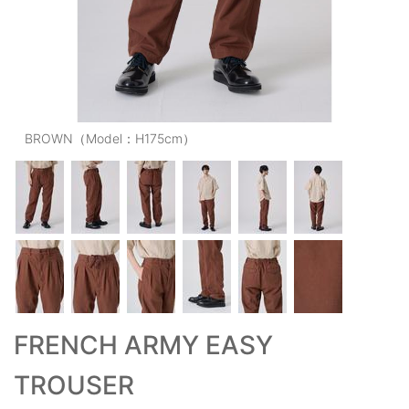
OUTERS : アウター
LADIES : レディース
DENIM : デニム
PANTS/SKIRT : パンツ・スカート
BROWN（Model：H175cm）
TOPS : トップス
OUTERS : アウター
OUTLET : アウトレット
MENS : メンズ
LADIES : レディース
FRENCH ARMY EASY
新規会員登録
TROUSER
お買い物カゴ