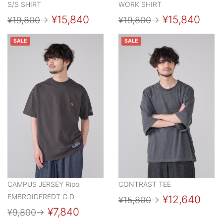
S/S SHIRT
WORK SHIRT
¥15,840
¥15,840
¥19,800
→
¥19,800
→
SALE
SALE
CAMPUS JERSEY Ripo
CONTRAST TEE
EMBROIDEREDT G.D
¥12,640
¥15,800
→
¥7,840
¥9,800
→