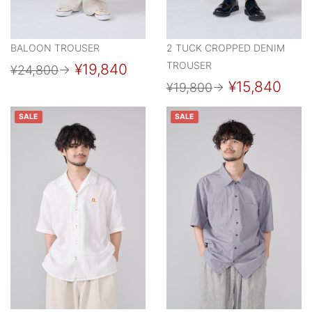
BALOON TROUSER
2 TUCK CROPPED DENIM
TROUSER
¥19,840
¥24,800
→
¥15,840
¥19,800
→
SALE
SALE