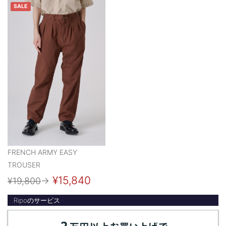
SALE
FRENCH ARMY EASY
TROUSER
¥15,840
¥19,800
→
Ripoのサービス