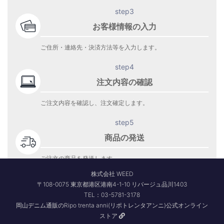
step3
お客様情報の入力
ご住所・連絡先・決済方法等を入力します。
step4
注文内容の確認
ご注文内容を確認し、注文確定します。
step5
商品の発送
ご注文の商品を発送します。
商品到着をお待ち下さい。
株式会社 WEED
〒108-0075 東京都港区港南4-1-10 リバージュ品川1403
TEL：03-5781-3178
岡山デニム通販のRipo trenta anni(リポトレンタアンニ)公式オンライン
ストア