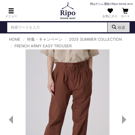
岡山デニム通販のRipo trenta anni
メニュー
お気に入り
カート
検索
HOME
特集・キャンペーン
2025 SUMMER COLLECTION
ログイン
新規会員登録
FRENCH ARMY EASY TROUSER
（
）
MENS : メンズ
DENIM : デニム
PANTS : パンツ
TOPS : トップス
T-SHIRT : Tシャツ
KNIT : ニット
SHIRT : シャツ