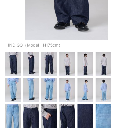
OUTERS : アウター
LADIES : レディース
DENIM : デニム
PANTS/SKIRT : パンツ・スカート
INDIGO（Model：H175cm）
TOPS : トップス
OUTERS : アウター
OUTLET : アウトレット
MENS : メンズ
LADIES : レディース
新規会員登録
お買い物カゴ