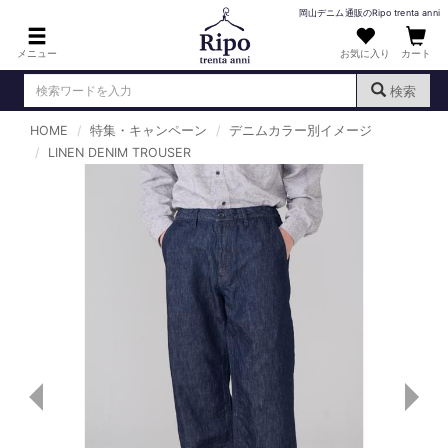
岡山デニム通販のRipo trenta anni
メニュー
お気に入り
カート
検索
HOME
特集・キャンペーン
デニムカラー別イメージ
ログイン
新規会員登録
LINEN DENIM TROUSER
（
）
MENS : メンズ
DENIM : デニム
PANTS : パンツ
TOPS : トップス
T-SHIRT : Tシャツ
KNIT : ニット
SHIRT : シャツ