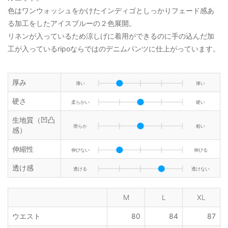
色はワンウォッシュをかけたインディゴとしっかりフェード感あ
る加工をしたアイスブルーの２色展開。
リネンが入っているため涼しげに着用ができるのに手の込んだ加
工が入っているripoならではのデニムパンツに仕上がっています。
厚み
薄い
厚い
硬さ
柔らかい
硬い
生地質（凹凸
滑らか
粗い
感）
伸縮性
伸びない
伸びる
透け感
透ける
透けない
M
L
XL
ウエスト
80
84
87