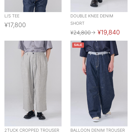
L/S TEE
DOUBLE KNEE DENIM
SHORT
¥17,800
¥19,840
¥24,800
→
SALE
2TUCK CROPPED TROUSER
BALLOON DENIM TROUSER