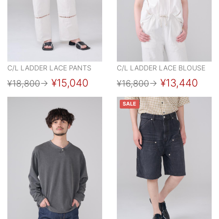
C/L LADDER LACE PANTS
C/L LADDER LACE BLOUSE
¥15,040
¥13,440
¥18,800
→
¥16,800
→
SALE