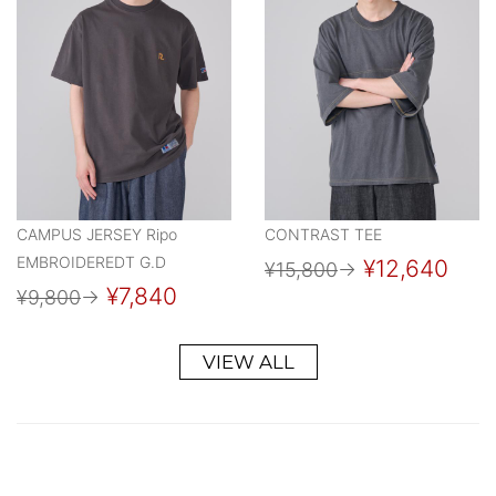
CAMPUS JERSEY Ripo
CONTRAST TEE
EMBROIDEREDT G.D
¥12,640
¥15,800
→
¥7,840
¥9,800
→
VIEW ALL