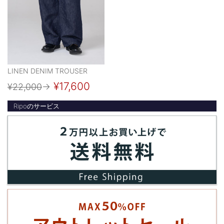
LINEN DENIM TROUSER
¥17,600
¥22,000
→
Ripoのサービス