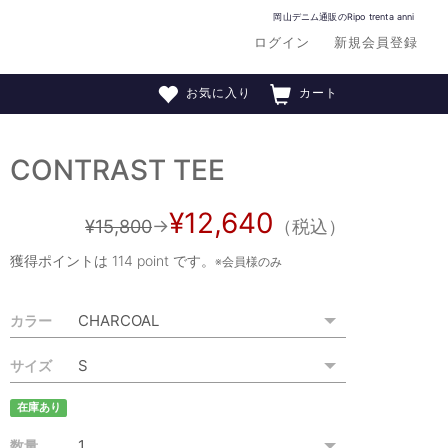
岡山デニム通販のRipo trenta anni
ログイン
新規会員登録
お気に入り
カート
CONTRAST TEE
¥12,640
¥15,800
→
（税込）
獲得ポイントは
114 point
です。
※会員様のみ
カラー
サイズ
在庫あり
数量