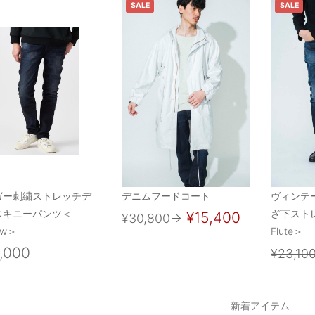
SALE
SALE
ガー刺繍ストレッチデ
デニムフードコート
ヴィンテ
スキニーパンツ＜
ざ下スト
¥15,400
¥30,800
→
ow＞
Flute＞
,000
¥23,10
新着アイテム