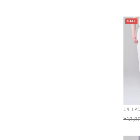
SALE
C/L LA
¥18,8