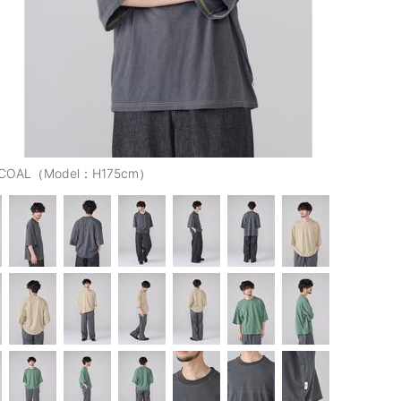
COAL（Model：H175cm）