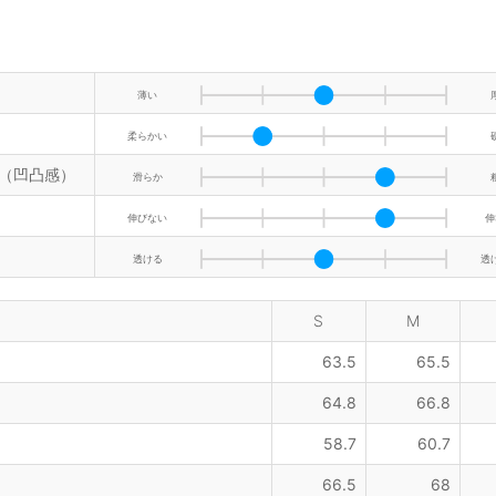
薄い
柔らかい
（凹凸感）
滑らか
伸びない
伸
透ける
透
S
M
63.5
65.5
64.8
66.8
58.7
60.7
66.5
68