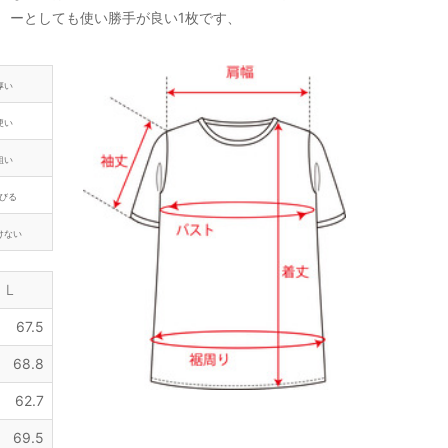
ーとしても使い勝手が良い1枚です、
厚い
硬い
粗い
びる
けない
L
67.5
68.8
62.7
69.5