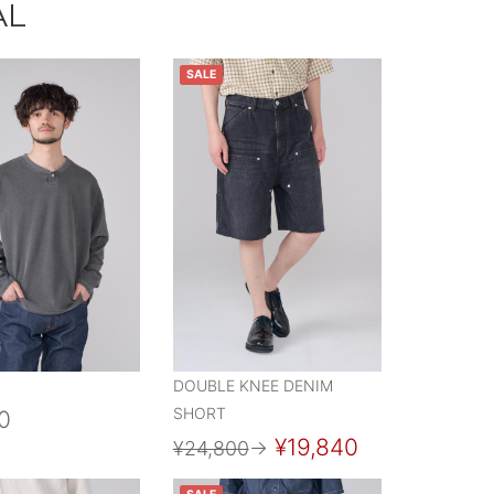
AL
SALE
DOUBLE KNEE DENIM
SHORT
0
¥19,840
¥24,800
→