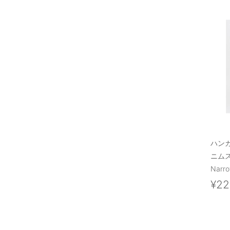
ハン
ニム
Narr
¥22