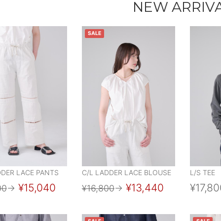
NEW ARRIV
SALE
DDER LACE PANTS
C/L LADDER LACE BLOUSE
L/S TEE
¥15,040
¥13,440
¥17,80
00
→
¥16,800
→