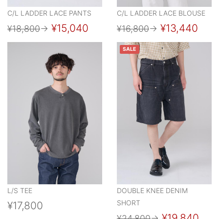
C/L LADDER LACE PANTS
C/L LADDER LACE BLOUSE
¥15,040
¥13,440
¥18,800
→
¥16,800
→
SALE
L/S TEE
DOUBLE KNEE DENIM
SHORT
¥17,800
¥19,840
¥24,800
→