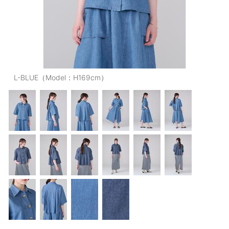
OUTERS : アウター
LADIES : レディース
DENIM : デニム
PANTS/SKIRT : パンツ・スカート
L-BLUE（Model：H169cm）
TOPS : トップス
OUTERS : アウター
OUTLET : アウトレット
MENS : メンズ
LADIES : レディース
新規会員登録
お買い物カゴ