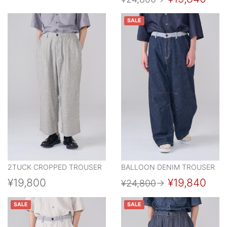
SALE
2TUCK CROPPED TROUSER
BALLOON DENIM TROUSER
¥19,800
¥19,840
¥24,800
→
SALE
SALE