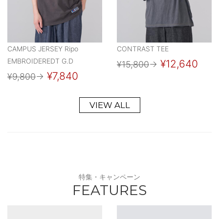
CAMPUS JERSEY Ripo
CONTRAST TEE
EMBROIDEREDT G.D
¥12,640
¥15,800
→
¥7,840
¥9,800
→
VIEW ALL
特集・キャンペーン
FEATURES