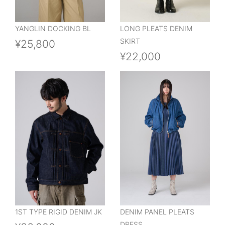
YANGLIN DOCKING BL
LONG PLEATS DENIM
SKIRT
¥25,800
¥22,000
1ST TYPE RIGID DENIM JK
DENIM PANEL PLEATS
DRESS