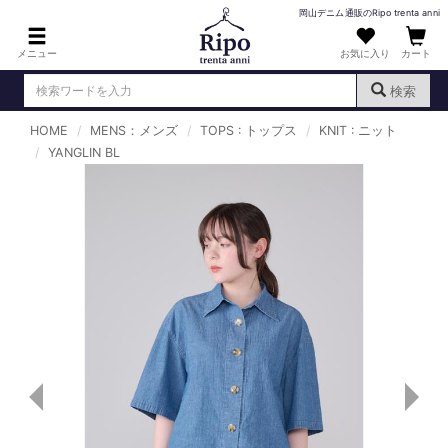
岡山デニム通販のRipo trenta anni
メニュー
お気に入り
カート
検索
HOME
MENS：メンズ
TOPS : トップス
KNIT : ニット
ログイン
新規会員登録
YANGLIN BL
（
）
MENS : メンズ
DENIM : デニム
PANTS : パンツ
TOPS : トップス
T-SHIRT : Tシャツ
KNIT : ニット
SHIRT : シャツ