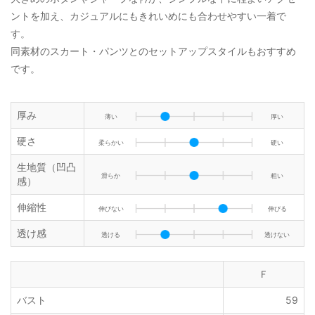
ントを加え、カジュアルにもきれいめにも合わせやすい一着で
す。
同素材のスカート・パンツとのセットアップスタイルもおすすめ
です。
厚み
薄い
厚い
硬さ
柔らかい
硬い
生地質（凹凸
滑らか
粗い
感）
伸縮性
伸びない
伸びる
透け感
透ける
透けない
Ｆ
バスト
59