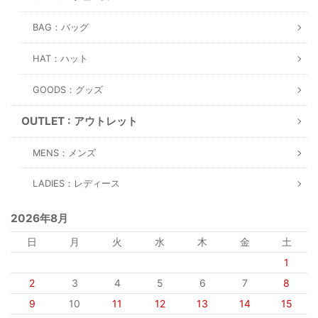
BAG：バッグ
HAT：ハット
GOODS：グッズ
OUTLET : アウトレット
MENS：メンズ
LADIES：レディース
2026年8月
日
月
火
水
木
金
土
1
2
3
4
5
6
7
8
9
10
11
12
13
14
15