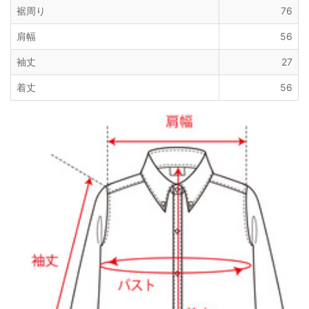
裾周り
76
肩幅
56
袖丈
27
着丈
56