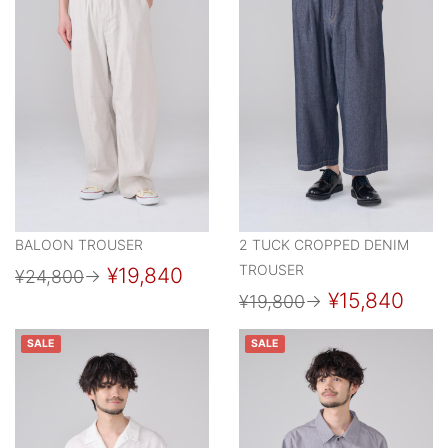
BALOON TROUSER
2 TUCK CROPPED DENIM
TROUSER
¥19,840
¥24,800
→
¥15,840
¥19,800
→
SALE
SALE