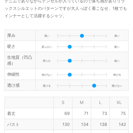
デニムでありながらテンセルが入っているので落ち感がありリラ
ックスシルエットのパターンですが大人っぽく着こなせ、1枚でも
インナーとして活躍するシャツ。
厚み
薄い
厚い
硬さ
柔らかい
硬い
生地質（凹凸
滑らか
粗い
感）
伸縮性
伸びない
伸びる
透け感
透ける
透けない
S
M
L
XL
着丈
69
71
73
75
バスト
130
134
138
142