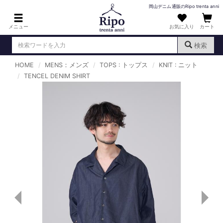
岡山デニム通販のRipo trenta anni
メニュー
お気に入り
カート
検索
HOME
MENS：メンズ
TOPS : トップス
KNIT : ニット
ログイン
新規会員登録
TENCEL DENIM SHIRT
（
）
MENS : メンズ
DENIM : デニム
PANTS : パンツ
TOPS : トップス
T-SHIRT : Tシャツ
KNIT : ニット
SHIRT : シャツ