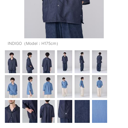
OUTERS : アウター
LADIES : レディース
DENIM : デニム
PANTS/SKIRT : パンツ・スカート
INDIGO（Model：H175cm）
TOPS : トップス
OUTERS : アウター
OUTLET : アウトレット
MENS : メンズ
LADIES : レディース
新規会員登録
お買い物カゴ