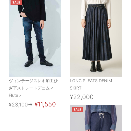
SALE
ヴィンテージスレキ加工ひ
LONG PLEATS DENIM
ざ下ストレートデニム＜
SKIRT
Flute＞
¥22,000
¥11,550
¥23,100
→
SALE