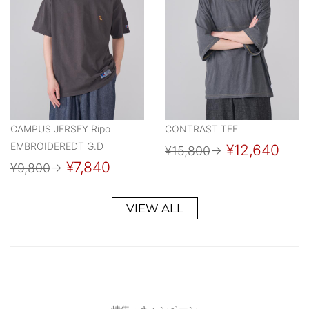
CAMPUS JERSEY Ripo
CONTRAST TEE
EMBROIDEREDT G.D
¥12,640
¥15,800
→
¥7,840
¥9,800
→
VIEW ALL