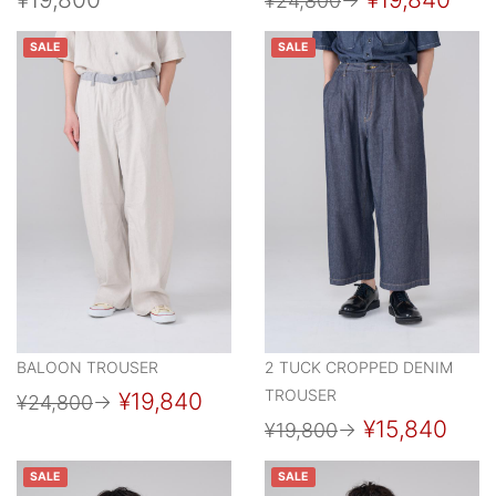
¥24,800
→
SALE
SALE
BALOON TROUSER
2 TUCK CROPPED DENIM
TROUSER
¥19,840
¥24,800
→
¥15,840
¥19,800
→
SALE
SALE