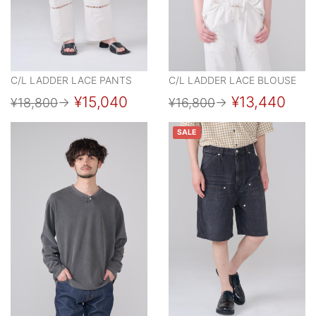
C/L LADDER LACE PANTS
C/L LADDER LACE BLOUSE
¥15,040
¥13,440
¥18,800
→
¥16,800
→
SALE