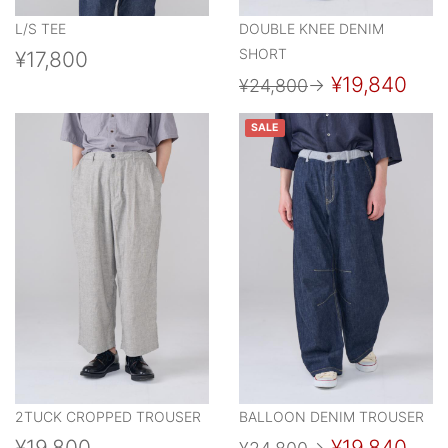
L/S TEE
DOUBLE KNEE DENIM
SHORT
¥17,800
¥19,840
¥24,800
→
SALE
2TUCK CROPPED TROUSER
BALLOON DENIM TROUSER
¥19,800
¥19,840