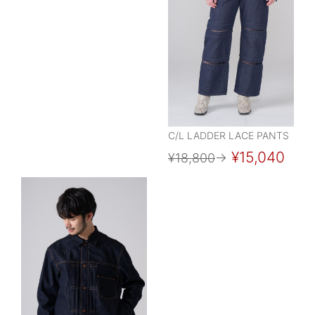
C/L LADDER LACE PANTS
¥15,040
¥18,800
→