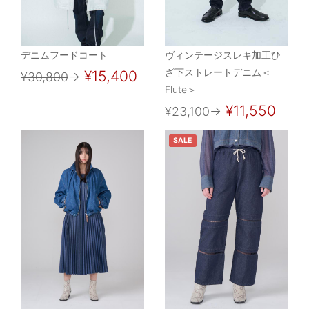
デニムフードコート
ヴィンテージスレキ加工ひ
ざ下ストレートデニム＜
¥15,400
¥30,800
→
Flute＞
¥11,550
¥23,100
→
SALE