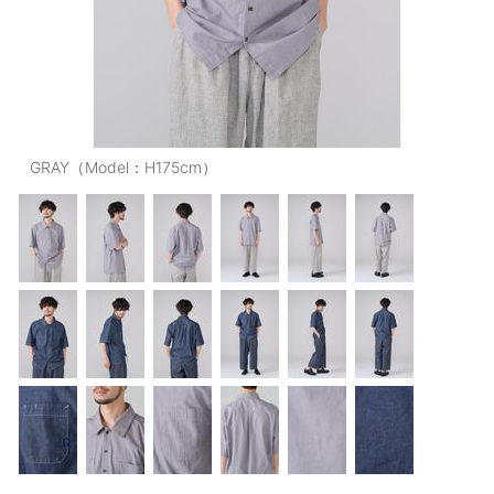
OUTERS : アウター
LADIES : レディース
DENIM : デニム
PANTS/SKIRT : パンツ・スカート
GRAY（Model：H175cm）
TOPS : トップス
OUTERS : アウター
OUTLET : アウトレット
MENS : メンズ
LADIES : レディース
新規会員登録
お買い物カゴ