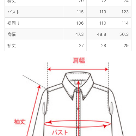
着丈
70
72
74
バスト
115
119
123
裾周り
106
110
114
肩幅
47.3
48.8
50.3
袖丈
27
28
29