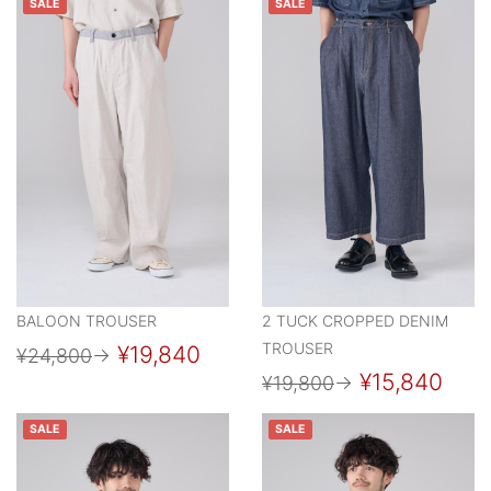
SALE
SALE
BALOON TROUSER
2 TUCK CROPPED DENIM
TROUSER
¥19,840
¥24,800
→
¥15,840
¥19,800
→
SALE
SALE