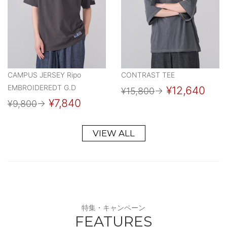
CAMPUS JERSEY Ripo
CONTRAST TEE
EMBROIDEREDT G.D
¥12,640
¥15,800
→
¥7,840
¥9,800
→
VIEW ALL
特集・キャンペーン
FEATURES