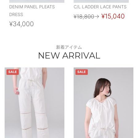
DENIM PANEL PLEATS
C/L LADDER LACE PANTS
DRESS
¥15,040
¥18,800
→
¥34,000
新着アイテム
NEW ARRIVAL
SALE
SALE