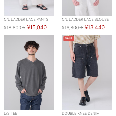
C/L LADDER LACE PANTS
C/L LADDER LACE BLOUSE
¥15,040
¥13,440
¥18,800
→
¥16,800
→
SALE
L/S TEE
DOUBLE KNEE DENIM