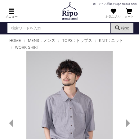
岡山デニム通販のRipo trenta anni
メニュー
お気に入り
カート
検索
HOME
MENS：メンズ
TOPS : トップス
KNIT : ニット
ログイン
新規会員登録
WORK SHIRT
（
）
MENS : メンズ
DENIM : デニム
PANTS : パンツ
TOPS : トップス
T-SHIRT : Tシャツ
KNIT : ニット
SHIRT : シャツ