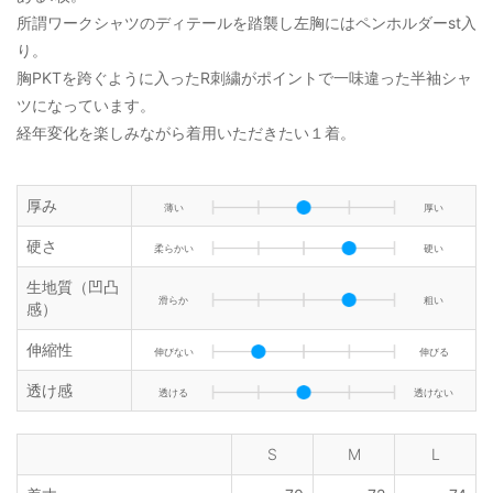
所謂ワークシャツのディテールを踏襲し左胸にはペンホルダーst入
り。
胸PKTを跨ぐように入ったR刺繍がポイントで一味違った半袖シャ
ツになっています。
経年変化を楽しみながら着用いただきたい１着。
厚み
薄い
厚い
硬さ
柔らかい
硬い
生地質（凹凸
滑らか
粗い
感）
伸縮性
伸びない
伸びる
透け感
透ける
透けない
S
M
L