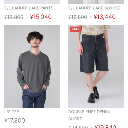
C/L LADDER LACE PANTS
C/L LADDER LACE BLOUSE
¥15,040
¥13,440
¥18,800
→
¥16,800
→
SALE
L/S TEE
DOUBLE KNEE DENIM
SHORT
¥17,800
¥19,840
¥24,800
→