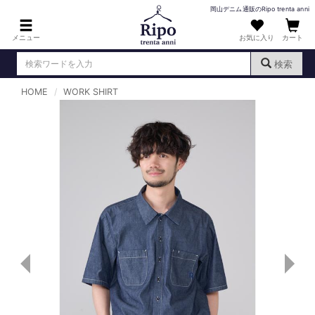
岡山デニム通販のRipo trenta anni
メニュー
お気に入り
カート
検索
HOME
WORK SHIRT
ログイン
新規会員登録
（
）
MENS : メンズ
DENIM : デニム
PANTS : パンツ
TOPS : トップス
T-SHIRT : Tシャツ
KNIT : ニット
SHIRT : シャツ