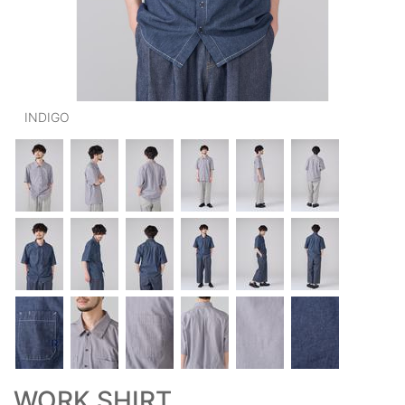
OUTERS : アウター
LADIES : レディース
DENIM : デニム
INDIGO
PANTS/SKIRT : パンツ・スカート
TOPS : トップス
OUTERS : アウター
OUTLET : アウトレット
MENS : メンズ
LADIES : レディース
新規会員登録
お買い物カゴ
WORK SHIRT