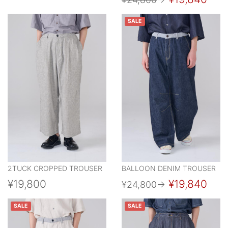
SALE
2TUCK CROPPED TROUSER
BALLOON DENIM TROUSER
¥19,800
¥19,840
¥24,800
→
SALE
SALE