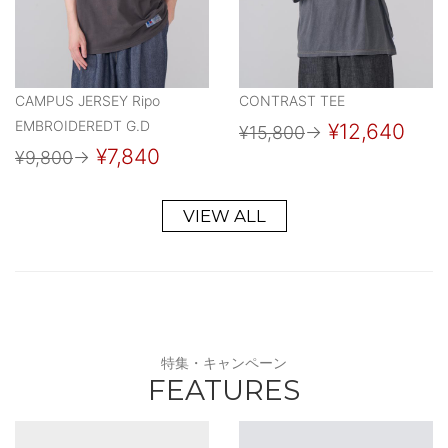
CAMPUS JERSEY Ripo
CONTRAST TEE
EMBROIDEREDT G.D
¥12,640
¥15,800
→
¥7,840
¥9,800
→
VIEW ALL
特集・キャンペーン
FEATURES