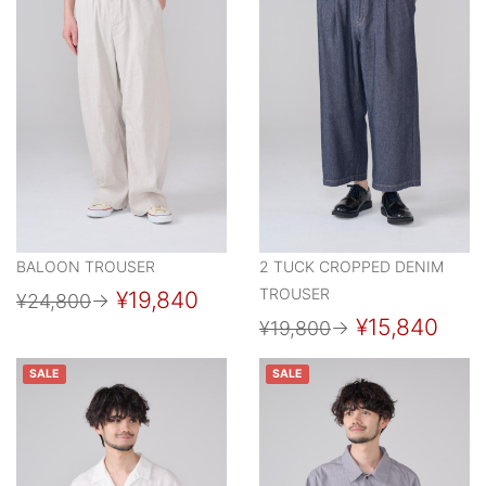
BALOON TROUSER
2 TUCK CROPPED DENIM
TROUSER
¥19,840
¥24,800
→
¥15,840
¥19,800
→
SALE
SALE