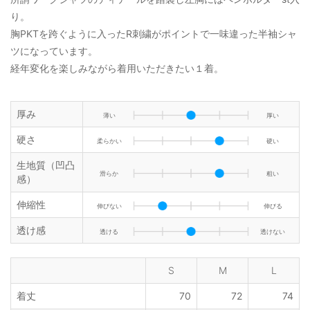
り。
胸PKTを跨ぐように入ったR刺繍がポイントで一味違った半袖シャ
ツになっています。
経年変化を楽しみながら着用いただきたい１着。
厚み
薄い
厚い
硬さ
柔らかい
硬い
生地質（凹凸
滑らか
粗い
感）
伸縮性
伸びない
伸びる
透け感
透ける
透けない
S
M
L
着丈
70
72
74