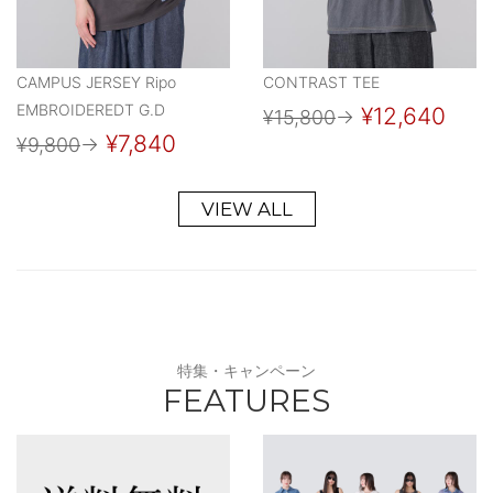
CAMPUS JERSEY Ripo
CONTRAST TEE
EMBROIDEREDT G.D
¥12,640
¥15,800
→
¥7,840
¥9,800
→
VIEW ALL
特集・キャンペーン
FEATURES