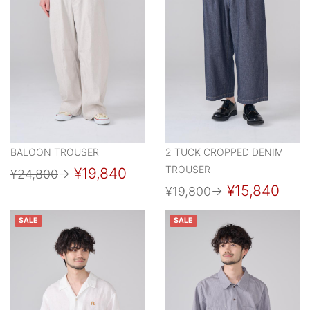
BALOON TROUSER
2 TUCK CROPPED DENIM
TROUSER
¥19,840
¥24,800
→
¥15,840
¥19,800
→
SALE
SALE