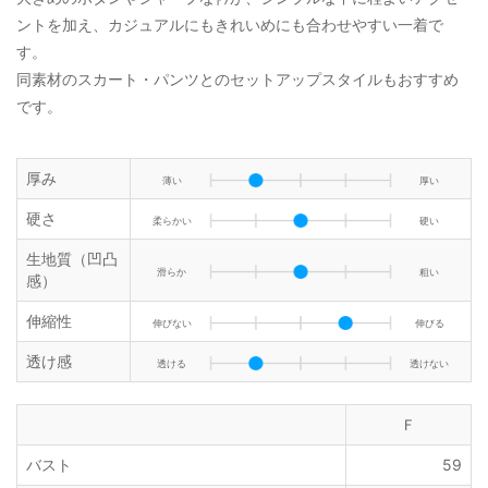
ントを加え、カジュアルにもきれいめにも合わせやすい一着で
す。
同素材のスカート・パンツとのセットアップスタイルもおすすめ
です。
厚み
薄い
厚い
硬さ
柔らかい
硬い
生地質（凹凸
滑らか
粗い
感）
伸縮性
伸びない
伸びる
透け感
透ける
透けない
Ｆ
バスト
59