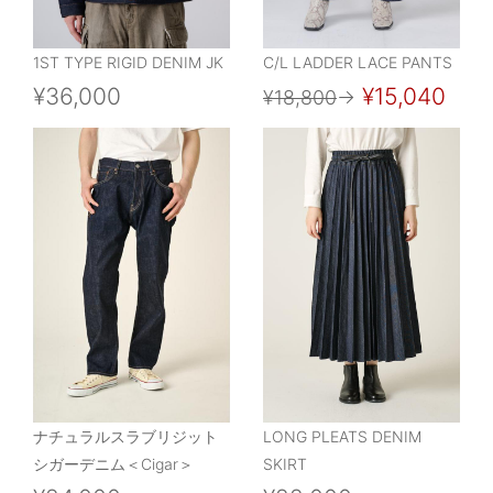
1ST TYPE RIGID DENIM JK
C/L LADDER LACE PANTS
¥36,000
¥15,040
¥18,800
→
ナチュラルスラブリジット
LONG PLEATS DENIM
シガーデニム＜Cigar＞
SKIRT