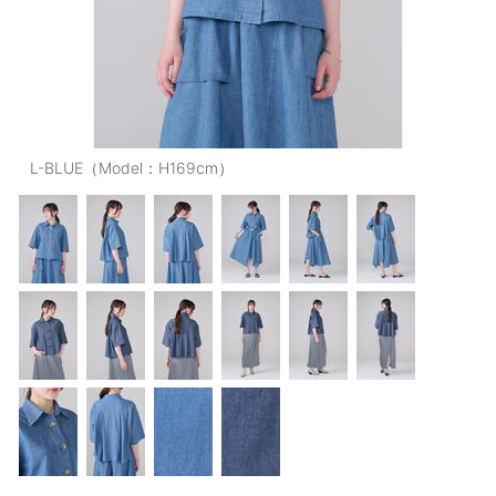
OUTERS : アウター
LADIES : レディース
DENIM : デニム
PANTS/SKIRT : パンツ・スカート
L-BLUE（Model：H169cm）
TOPS : トップス
OUTERS : アウター
OUTLET : アウトレット
MENS : メンズ
LADIES : レディース
新規会員登録
お買い物カゴ