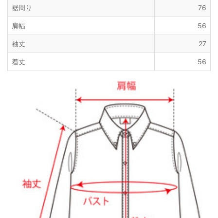
裾周り
76
肩幅
56
袖丈
27
着丈
56