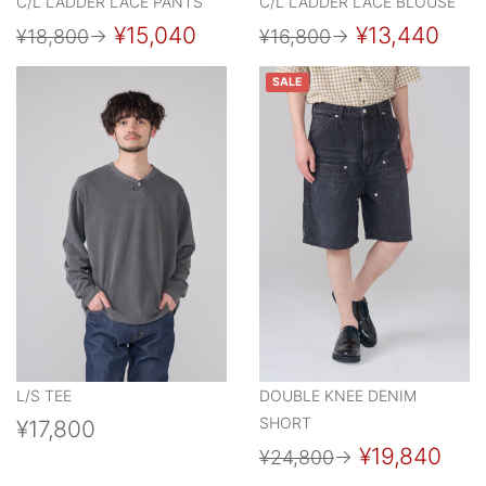
C/L LADDER LACE PANTS
C/L LADDER LACE BLOUSE
¥15,040
¥13,440
¥18,800
→
¥16,800
→
SALE
L/S TEE
DOUBLE KNEE DENIM
SHORT
¥17,800
¥19,840
¥24,800
→