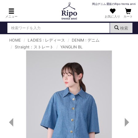
岡山デニム通販のRipo trenta anni
メニュー
お気に入り
カート
検索
HOME
LADIES : レディース
DENIM : デニム
ログイン
新規会員登録
Straight：ストレート
（
）
YANGLIN BL
MENS : メンズ
DENIM : デニム
PANTS : パンツ
TOPS : トップス
T-SHIRT : Tシャツ
KNIT : ニット
SHIRT : シャツ